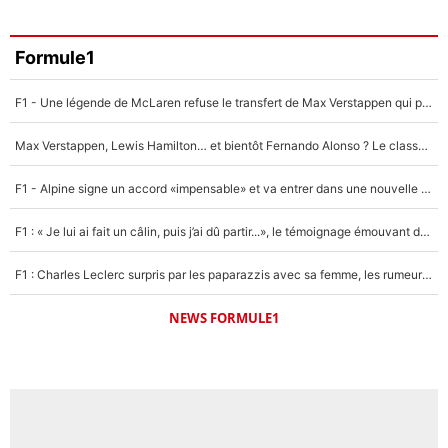
Formule1
F1 - Une légende de McLaren refuse le transfert de Max Verstappen qui pourrait «faire des vagues» et plomber l'ambiance dans l'équipe
Max Verstappen, Lewis Hamilton… et bientôt Fernando Alonso ? Le classement des pilotes les mieux payés en Formule 1 risque de changer !
F1 - Alpine signe un accord «impensable» et va entrer dans une nouvelle dimension : Grande nouvelle pour Pierre Gasly !
F1 : « Je lui ai fait un câlin, puis j’ai dû partir...», le témoignage émouvant de Max Verstappen sur sa fille
F1 : Charles Leclerc surpris par les paparazzis avec sa femme, les rumeurs étaient vraies !
NEWS FORMULE1