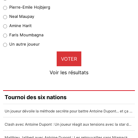
Geronimo Rulli
Pierre-Emile Hojbjerg
5%
Neal Maupay
Quinten Timber
Amine Harit
1%
Faris Moumbagna
Pierre-Emile Hojbjerg
Un autre joueur
9%
VOTER
Neal Maupay
4%
Voir les résultats
Amine Harit
3%
Faris Moumbagna
Tournoi des six nations
4%
Un joueur dévoile la méthode secrète pour battre Antoine Dupont... et ça marche !
Un autre joueur
5%
Clash avec Antoine Dupont : Un joueur réagit aux tensions avec la star du XV de France !
1676 personnes ont participé aux votes.
Matthieu Jalibert avec Antoine Dupont : Les retrouvailles sans Ntamack, «il y a eu des discussions»