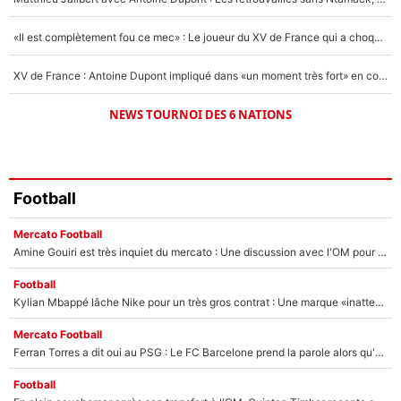
«Il est complètement fou ce mec» : Le joueur du XV de France qui a choqué Matthieu Jalibert !
XV de France : Antoine Dupont impliqué dans «un moment très fort» en coulisses
NEWS TOURNOI DES 6 NATIONS
Football
Mercato Football
Amine Gouiri est très inquiet du mercato : Une discussion avec l'OM pour acter son transfert !
Football
Kylian Mbappé lâche Nike pour un très gros contrat : Une marque «inattendue» va frapper très fort
Mercato Football
Ferran Torres a dit oui au PSG : Le FC Barcelone prend la parole alors qu'un transfert de l'attaquant espagnol prend forme
Football