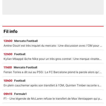
Fil info
13h00
Mercato Football
Amine Gouiri est très inquiet du mercato : Une discussion avec l'OM pour acter son transfert !
12h00
Football
Kylian Mbappé lâche Nike pour un très gros contrat : Une marque «inattendue» va frapper très fort
11h00
Mercato Football
Ferran Torres a dit oui au PSG : Le FC Barcelone prend la parole alors qu'un transfert de l'attaquant espagnol prend forme
10h00
Football
En plein cauchemar après son transfert à l'OM, Quinten Timber raconte ses doutes après sa signature à Marseille
09h15
Formule1
F1 - Une légende de McLaren refuse le transfert de Max Verstappen qui pourrait «faire des vagues» et plomber l'ambiance dans l'équipe