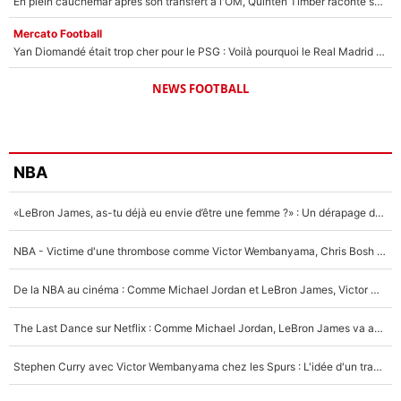
En plein cauchemar après son transfert à l'OM, Quinten Timber raconte ses doutes après sa signature à Marseille
Mercato Football
Yan Diomandé était trop cher pour le PSG : Voilà pourquoi le Real Madrid a accepté de payer la somme record de 140M€ pour boucler son transfert !
NEWS FOOTBALL
NBA
«LeBron James, as-tu déjà eu envie d’être une femme ?» : Un dérapage de Donald Trump sur la superstar de la NBA refait surface
NBA - Victime d'une thrombose comme Victor Wembanyama, Chris Bosh prévient le Français des risques sur sa santé : «J’ai failli mourir sur le coup et j’ai été ramené à la vie»
De la NBA au cinéma : Comme Michael Jordan et LeBron James, Victor Wembanyama rêve d'une carrière d'acteur !
The Last Dance sur Netflix : Comme Michael Jordan, LeBron James va avoir le droit à sa série !
Stephen Curry avec Victor Wembanyama chez les Spurs : L'idée d'un trade historique est lancée en NBA !