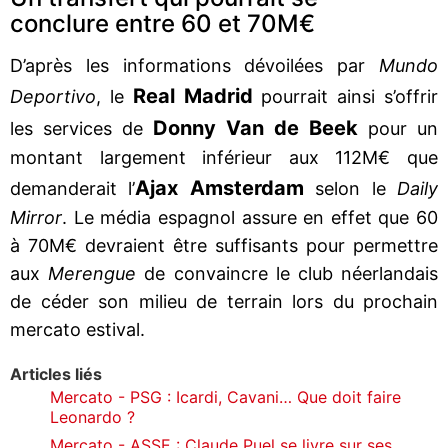
conclure entre 60 et 70M€
D’après les informations dévoilées par
Mundo
Real Madrid
Deportivo
, le
pourrait ainsi s’offrir
Donny Van de Beek
les services de
pour un
montant largement inférieur aux 112M€ que
Ajax Amsterdam
demanderait l’
selon le
Daily
Mirror
. Le média espagnol assure en effet que 60
à 70M€ devraient être suffisants pour permettre
aux
Merengue
de convaincre le club néerlandais
de céder son milieu de terrain lors du prochain
mercato estival.
Articles liés
Mercato - PSG : Icardi, Cavani… Que doit faire
Leonardo ?
Mercato - ASSE : Claude Puel se livre sur ses