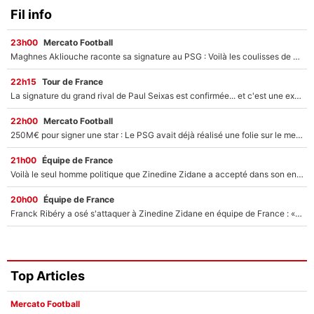
Fil info
23h00
Mercato Football
Maghnes Akliouche raconte sa signature au PSG : Voilà les coulisses de son transfert de rêve à 50M€
22h15
Tour de France
La signature du grand rival de Paul Seixas est confirmée... et c'est une excellente nouvelle pour l'équipe Decathlon-CMA CGM !
22h00
Mercato Football
250M€ pour signer une star : Le PSG avait déjà réalisé une folie sur le mercato bien avant Neymar !
21h00
Équipe de France
Voilà le seul homme politique que Zinedine Zidane a accepté dans son entourage : «Je garde un très bon souvenir de lui»
20h00
Équipe de France
Franck Ribéry a osé s'attaquer à Zinedine Zidane en équipe de France : «Je n'aurais jamais fait ça»
Top Articles
Mercato Football