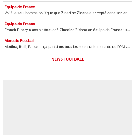
Équipe de France
Voilà le seul homme politique que Zinedine Zidane a accepté dans son entourage : «Je garde un très bon souvenir de lui»
Équipe de France
Franck Ribéry a osé s'attaquer à Zinedine Zidane en équipe de France : «Je n'aurais jamais fait ça»
Mercato Football
Medina, Rulli, Paixao... ça part dans tous les sens sur le mercato de l'OM : Frank McCourt va enfin récupérer l'argent qu'il attend ?
NEWS FOOTBALL