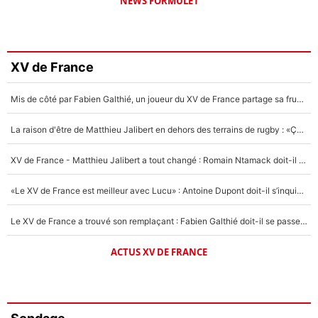
NEWS FORMULE1
XV de France
Mis de côté par Fabien Galthié, un joueur du XV de France partage sa frustration : «ils ne me l’ont pas dit tout de suite»
La raison d'être de Matthieu Jalibert en dehors des terrains de rugby : «Ça m'atteint autant que si tu touches à un membre de ma famille»
XV de France - Matthieu Jalibert a tout changé : Romain Ntamack doit-il s’inquiéter pour sa place à un an de la Coupe du monde ?
«Le XV de France est meilleur avec Lucu» : Antoine Dupont doit-il s’inquiéter pour sa place ?
Le XV de France a trouvé son remplaçant : Fabien Galthié doit-il se passer d'Antoine Dupont ?
ACTUS XV DE FRANCE