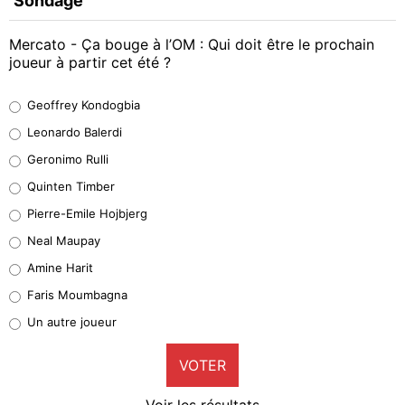
Sondage
Mercato - Ça bouge à l’OM : Qui doit être le prochain
joueur à partir cet été ?
Geoffrey Kondogbia
Geoffrey Kondogbia
38%
Leonardo Balerdi
Leonardo Balerdi
Geronimo Rulli
32%
Quinten Timber
Geronimo Rulli
Pierre-Emile Hojbjerg
5%
Neal Maupay
Quinten Timber
Amine Harit
1%
Faris Moumbagna
Pierre-Emile Hojbjerg
Un autre joueur
9%
VOTER
Neal Maupay
4%
Voir les résultats