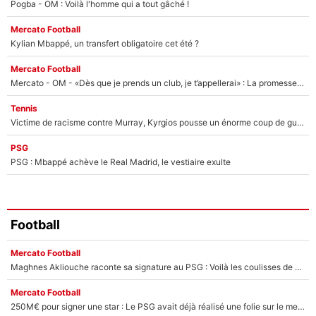
Pogba - OM : Voilà l'homme qui a tout gâché !
Mercato Football
Kylian Mbappé, un transfert obligatoire cet été ?
Mercato Football
Mercato - OM - «Dès que je prends un club, je t’appellerai» : La promesse de Marcelino au moment de claquer la porte
Tennis
Victime de racisme contre Murray, Kyrgios pousse un énorme coup de gueule !
PSG
PSG : Mbappé achève le Real Madrid, le vestiaire exulte
Football
Mercato Football
Maghnes Akliouche raconte sa signature au PSG : Voilà les coulisses de son transfert de rêve à 50M€
Mercato Football
250M€ pour signer une star : Le PSG avait déjà réalisé une folie sur le mercato bien avant Neymar !