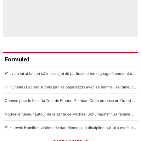
Formule1
F1 : « Je lui ai fait un câlin, puis j’ai dû partir...», le témoignage émouvant de Max Verstappen sur sa fille
F1 : Charles Leclerc surpris par les paparazzis avec sa femme, les rumeurs étaient vraies !
Comme pour le final du Tour de France, Esteban Ocon propose un Grand Prix de Formule 1 à Paris : «Autour de l’Arc de Triomphe, ce serait génial» !
Nouvelle rumeur autour de la santé de Michael Schumacher : Sa femme Corinna sort du silence
F1 - Lewis Hamilton victime de harcèlement, la discipline qui lui a évité le pire : «J'aurais probablement mal tourné»