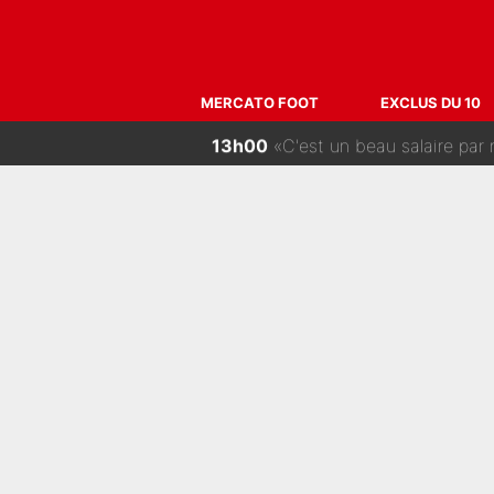
16h00
Climat toxique et affaire d
15h00
«Très, très agréablement surp
MERCATO FOOT
EXCLUS DU 10
14h00
PSG : Deux gros transferts b
13h00
«C'est un beau salaire par rappor