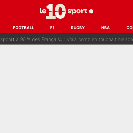
e harcèlement à l’OM : Le départ qui soulage le vestiaire de 
ris» : Bruno Genesio fait une promesse pour la suite du mercato
FOOTBALL
F1
RUGBY
NBA
CO
ouclés en 2027 ? L'IA prédit déjà les deux joueurs qui pourra
t à 90 % des Français» : Voilà combien touchait Nelson Monfort sur Franc