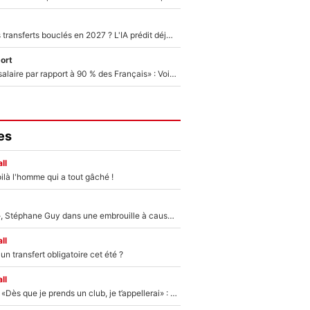
PSG : Deux gros transferts bouclés en 2027 ? L'IA prédit déjà les deux joueurs qui pourraient rejoindre Luis Enrique !
ort
«C'est un beau salaire par rapport à 90 % des Français» : Voilà combien touchait Nelson Monfort sur France Télévisions avant de rejoindre CNews
es
ll
ilà l'homme qui a tout gâché !
«Détester à vie», Stéphane Guy dans une embrouille à cause du PSG !
ll
n transfert obligatoire cet été ?
ll
Mercato - OM - «Dès que je prends un club, je t’appellerai» : La promesse de Marcelino au moment de claquer la porte