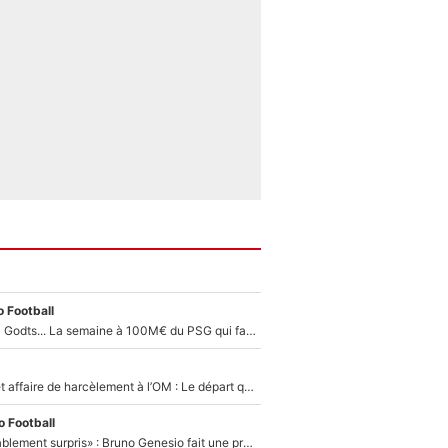
 Football
Akliouche, Mika Godts... La semaine à 100M€ du PSG qui fait basculer le mercato du PSG !
Climat toxique et affaire de harcèlement à l’OM : Le départ qui soulage le vestiaire de Bruno Genesio
 Football
«Très, très agréablement surpris» : Bruno Genesio fait une promesse pour la suite du mercato de l’OM et rassure les supporters