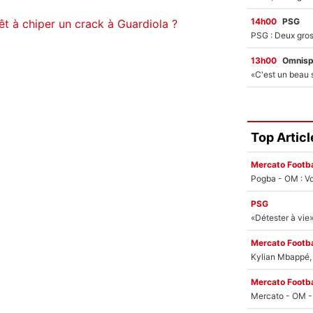
14h00
PSG
t à chiper un crack à Guardiola ?
13h00
Omnisp
Top Articl
Mercato Footba
Pogba - OM : Vo
PSG
Mercato Footba
Kylian Mbappé, u
Mercato Footba