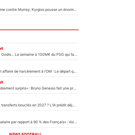
Victime de racisme contre Murray, Kyrgios pousse un énorme coup de gueule !
ll
Akliouche, Mika Godts... La semaine à 100M€ du PSG qui fait basculer le mercato du PSG !
Climat toxique et affaire de harcèlement à l’OM : Le départ qui soulage le vestiaire de Bruno Genesio
ll
«Très, très agréablement surpris» : Bruno Genesio fait une promesse pour la suite du mercato de l’OM et rassure les supporters
PSG : Deux gros transferts bouclés en 2027 ? L'IA prédit déjà les deux joueurs qui pourraient rejoindre Luis Enrique !
«C'est un beau salaire par rapport à 90 % des Français» : Voilà combien touchait Nelson Monfort sur France Télévisions avant de rejoindre CNews
NEWS FOOTBALL