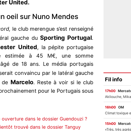
er United.
un oeil sur Nuno Mendes
ord,
le club merengue s’est renseigné
Sporting Portugal
atéral gauche du
.
ester United
, la pépite portugaise
oire estimée à 45 M€, une somme
âgé de 18 ans. Le média portugais
erait convaincu par le latéral gauche
Fil info
Marcelo
ur de
. Reste à voir si le club
 prochainement pour le Portugais sous
17h00
Mercato
16h00
OM
 ouverture dans le dossier Guendouzi ?
15h00
Mercato
entôt trouvé dans le dossier Tanguy