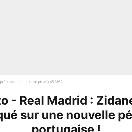
préparation pour cette piste à 45 M€ ?
o - Real Madrid : Zidane
qué sur une nouvelle pé
portugaise !