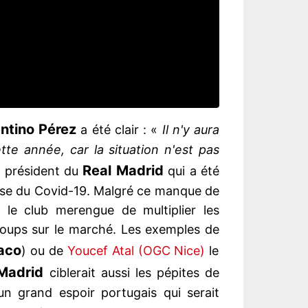
entino Pérez
a été clair : «
Il n'y aura
te année, car la situation n'est pas
Real Madrid
u président du
qui a été
rise du Covid-19. Malgré ce manque de
le club merengue de multiplier les
 coups sur le marché. Les exemples de
aco
) ou de
Youcef Atal (OGC Nice)
le
Madrid
ciblerait aussi les pépites de
un grand espoir portugais qui serait