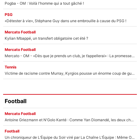
Pogba - OM : Voilà l'homme qui a tout gâché !
PSG
«Détester à vie», Stéphane Guy dans une embrouille à cause du PSG !
Mercato Football
Kylian Mbappé, un transfert obligatoire cet été ?
Mercato Football
Mercato - OM - «Dès que je prends un club, je t’appellerai» : La promesse de Marcelino au moment de claquer la porte
Tennis
Victime de racisme contre Murray, Kyrgios pousse un énorme coup de gueule !
Football
Mercato Football
Antoine Griezmann et N'Golo Kanté : Comme Yan Diomandé, les deux champions du monde ont refusé de signer au PSG !
Football
Un chroniqueur de L’Équipe du Soir viré par La Chaîne L’Équipe : Même Olivier Ménard n’avait pas pu empêcher son départ, «je l’ai appris sur Twitter, je l’ai vécu assez mal»