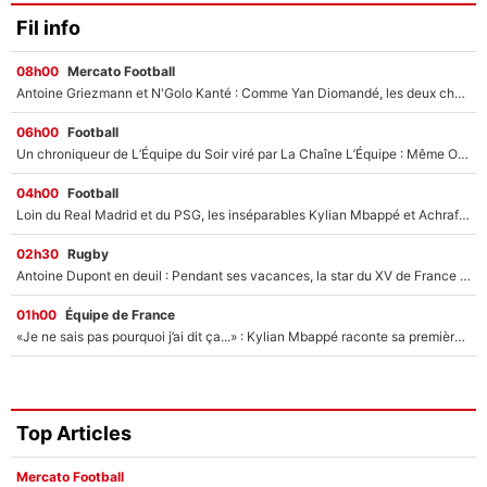
Fil info
08h00
Mercato Football
Antoine Griezmann et N'Golo Kanté : Comme Yan Diomandé, les deux champions du monde ont refusé de signer au PSG !
06h00
Football
Un chroniqueur de L’Équipe du Soir viré par La Chaîne L’Équipe : Même Olivier Ménard n’avait pas pu empêcher son départ, «je l’ai appris sur Twitter, je l’ai vécu assez mal»
04h00
Football
Loin du Real Madrid et du PSG, les inséparables Kylian Mbappé et Achraf Hakimi changent d'équipe le temps d'une journée !
02h30
Rugby
Antoine Dupont en deuil : Pendant ses vacances, la star du XV de France a perdu sa grand-mère
01h00
Équipe de France
«Je ne sais pas pourquoi j’ai dit ça...» : Kylian Mbappé raconte sa première rencontre avec Zinédine Zidane (et c’est très drôle)
Top Articles
Mercato Football