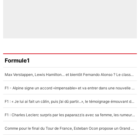
Formule1
Max Verstappen, Lewis Hamilton… et bientôt Fernando Alonso ? Le classement des pilotes les mieux payés en Formule 1 risque de changer !
F1 - Alpine signe un accord «impensable» et va entrer dans une nouvelle dimension : Grande nouvelle pour Pierre Gasly !
F1 : « Je lui ai fait un câlin, puis j’ai dû partir...», le témoignage émouvant de Max Verstappen sur sa fille
F1 : Charles Leclerc surpris par les paparazzis avec sa femme, les rumeurs étaient vraies !
Comme pour le final du Tour de France, Esteban Ocon propose un Grand Prix de Formule 1 à Paris : «Autour de l’Arc de Triomphe, ce serait génial» !