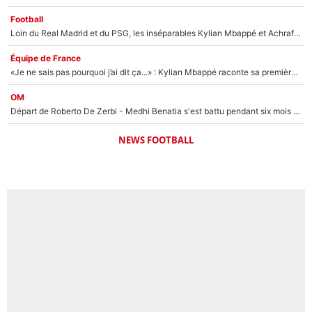
Football
Loin du Real Madrid et du PSG, les inséparables Kylian Mbappé et Achraf Hakimi changent d'équipe le temps d'une journée !
Équipe de France
«Je ne sais pas pourquoi j’ai dit ça...» : Kylian Mbappé raconte sa première rencontre avec Zinédine Zidane (et c’est très drôle)
OM
Départ de Roberto De Zerbi - Medhi Benatia s'est battu pendant six mois pour le retenir à l'OM, le PSG a été le naufrage de trop : «Je pars avec toi»
NEWS FOOTBALL