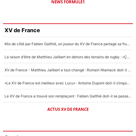
NEWS FORMULE1
XV de France
Mis de côté par Fabien Galthié, un joueur du XV de France partage sa frustration : «ils ne me l’ont pas dit tout de suite»
La raison d'être de Matthieu Jalibert en dehors des terrains de rugby : «Ça m'atteint autant que si tu touches à un membre de ma famille»
XV de France - Matthieu Jalibert a tout changé : Romain Ntamack doit-il s’inquiéter pour sa place à un an de la Coupe du monde ?
«Le XV de France est meilleur avec Lucu» : Antoine Dupont doit-il s’inquiéter pour sa place ?
Le XV de France a trouvé son remplaçant : Fabien Galthié doit-il se passer d'Antoine Dupont ?
ACTUS XV DE FRANCE