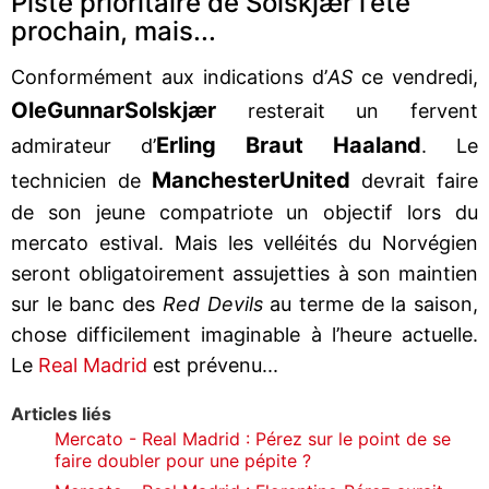
Piste prioritaire de Solskjær l’été
prochain, mais...
Conformément aux indications d’
AS
ce vendredi,
Ole
Gunnar
Solskjær
resterait un fervent
Erling Braut Haaland
admirateur d’
. Le
Manchester
United
technicien de
devrait faire
de son jeune compatriote un objectif lors du
mercato estival. Mais les velléités du Norvégien
seront obligatoirement assujetties à son maintien
sur le banc des
Red Devils
au terme de la saison,
chose difficilement imaginable à l’heure actuelle.
Le
Real Madrid
est prévenu...
Articles liés
Mercato - Real Madrid : Pérez sur le point de se
faire doubler pour une pépite ?