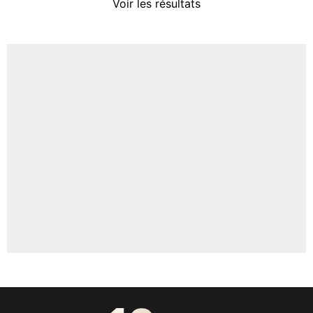
Voir les résultats
Amine Harit
3%
Faris Moumbagna
4%
Un autre joueur
5%
1625 personnes ont participé aux votes.