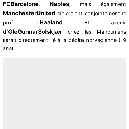
FC
Barcelone
Naples
,
, mais également
Manchester
United
cibleraient conjointement le
Haaland
profil d’
. Et l’avenir
d’Ole
Gunnar
Solskjær
chez les Mancuniens
serait directement lié à la pépite norvégienne (19
ans).