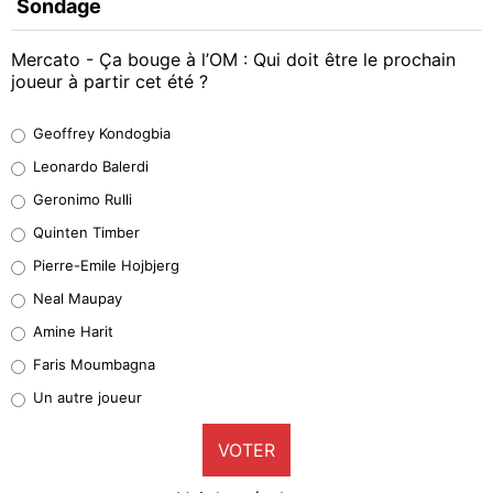
Sondage
Mercato - Ça bouge à l’OM : Qui doit être le prochain
joueur à partir cet été ?
Geoffrey Kondogbia
Geoffrey Kondogbia
38%
Leonardo Balerdi
Leonardo Balerdi
Geronimo Rulli
32%
Quinten Timber
Geronimo Rulli
Pierre-Emile Hojbjerg
5%
Neal Maupay
Quinten Timber
Amine Harit
1%
Faris Moumbagna
Pierre-Emile Hojbjerg
Un autre joueur
9%
VOTER
Neal Maupay
4%