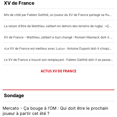
XV de France
Mis de côté par Fabien Galthié, un joueur du XV de France partage sa frustration : «ils ne me l’ont pas dit tout de suite»
La raison d'être de Matthieu Jalibert en dehors des terrains de rugby : «Ça m'atteint autant que si tu touches à un membre de ma famille»
XV de France - Matthieu Jalibert a tout changé : Romain Ntamack doit-il s’inquiéter pour sa place à un an de la Coupe du monde ?
«Le XV de France est meilleur avec Lucu» : Antoine Dupont doit-il s’inquiéter pour sa place ?
Le XV de France a trouvé son remplaçant : Fabien Galthié doit-il se passer d'Antoine Dupont ?
ACTUS XV DE FRANCE
Sondage
Mercato - Ça bouge à l’OM : Qui doit être le prochain
joueur à partir cet été ?