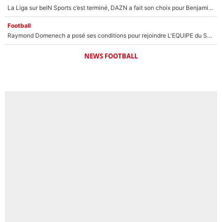
La Liga sur beIN Sports c’est terminé, DAZN a fait son choix pour Benjamin Da Silva et Omar Da Fonseca !
Football
Raymond Domenech a posé ses conditions pour rejoindre L'EQUIPE du Soir : Il refuse de faire l'émission avec un autre chroniqueur !
NEWS FOOTBALL