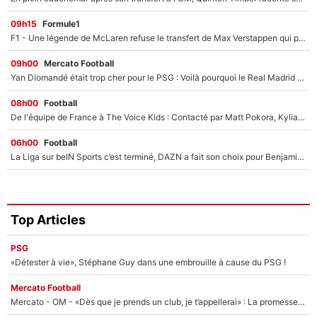
09h15
Formule1
F1 - Une légende de McLaren refuse le transfert de Max Verstappen qui pourrait «faire des vagues» et plomber l'ambiance dans l'équipe
09h00
Mercato Football
Yan Diomandé était trop cher pour le PSG : Voilà pourquoi le Real Madrid a accepté de payer la somme record de 140M€ pour boucler son transfert !
08h00
Football
De l'équipe de France à The Voice Kids : Contacté par Matt Pokora, Kylian Mbappé a accepté de jouer un rôle inédit sur TF1 !
06h00
Football
La Liga sur beIN Sports c’est terminé, DAZN a fait son choix pour Benjamin Da Silva et Omar Da Fonseca !
Top Articles
PSG
«Détester à vie», Stéphane Guy dans une embrouille à cause du PSG !
Mercato Football
Mercato - OM - «Dès que je prends un club, je t’appellerai» : La promesse de Marcelino au moment de claquer la porte