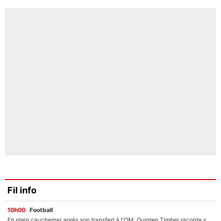
Fil info
10h00
Football
En plein cauchemar après son transfert à l'OM, Quinten Timber raconte ses doutes après sa signature à Marseille