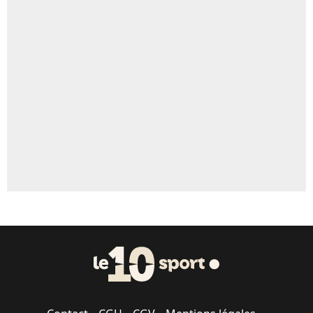
4%
Un autre joueur
5%
1672 personnes ont participé aux votes.