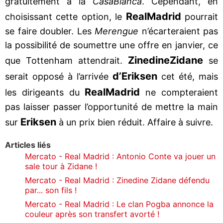
gratuitement à la
Casa
Blanca
. Cependant, en
Real
Madrid
choisissant cette option, le
pourrait
se faire doubler. Les
Merengue
n’écarteraient pas
la possibilité de soumettre une offre en janvier, ce
Zinedine
Zidane
que Tottenham attendrait.
se
d’Eriksen
serait opposé à l’arrivée
cet été, mais
Real
Madrid
les dirigeants du
ne compteraient
pas laisser passer l’opportunité de mettre la main
Eriksen
sur
à un prix bien réduit. Affaire à suivre.
Articles liés
Mercato - Real Madrid : Antonio Conte va jouer un
sale tour à Zidane !
Mercato - Real Madrid : Zinedine Zidane défendu
par... son fils !
Mercato - Real Madrid : Le clan Pogba annonce la
couleur après son transfert avorté !