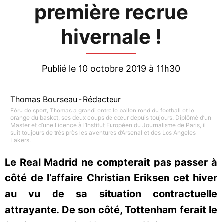
première recrue
hivernale !
Publié le 10 octobre 2019 à 11h30
Thomas Bourseau
-
Rédacteur
Féru de sport, Thomas a grandi entre le ballon rond du football et le
orange du basket, ses deux coups de cœur depuis toujours. Diplômé d’un
Master et d’une Licence à l’Institut Européen du Journalisme de Paris, il
suit toujours de très près les aventures d’Arsenal et des Los Angeles
Lakers.
Le Real Madrid ne compterait pas passer à
côté de l’affaire Christian Eriksen cet hiver
au vu de sa situation contractuelle
attrayante. De son côté, Tottenham ferait le