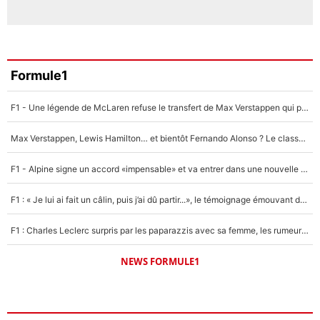
Formule1
F1 - Une légende de McLaren refuse le transfert de Max Verstappen qui pourrait «faire des vagues» et plomber l'ambiance dans l'équipe
Max Verstappen, Lewis Hamilton… et bientôt Fernando Alonso ? Le classement des pilotes les mieux payés en Formule 1 risque de changer !
F1 - Alpine signe un accord «impensable» et va entrer dans une nouvelle dimension : Grande nouvelle pour Pierre Gasly !
F1 : « Je lui ai fait un câlin, puis j’ai dû partir...», le témoignage émouvant de Max Verstappen sur sa fille
F1 : Charles Leclerc surpris par les paparazzis avec sa femme, les rumeurs étaient vraies !
NEWS FORMULE1