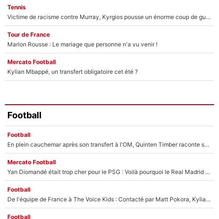
Tennis
Victime de racisme contre Murray, Kyrgios pousse un énorme coup de gueule !
Tour de France
Marion Rousse : Le mariage que personne n'a vu venir !
Mercato Football
Kylian Mbappé, un transfert obligatoire cet été ?
Football
Football
En plein cauchemar après son transfert à l'OM, Quinten Timber raconte ses doutes après sa signature à Marseille
Mercato Football
Yan Diomandé était trop cher pour le PSG : Voilà pourquoi le Real Madrid a accepté de payer la somme record de 140M€ pour boucler son transfert !
Football
De l'équipe de France à The Voice Kids : Contacté par Matt Pokora, Kylian Mbappé a accepté de jouer un rôle inédit sur TF1 !
Football