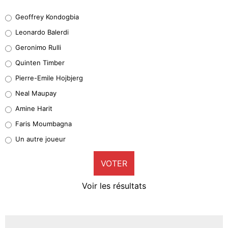
Geoffrey Kondogbia
Geoffrey Kondogbia
38%
Leonardo Balerdi
Leonardo Balerdi
Geronimo Rulli
32%
Quinten Timber
Geronimo Rulli
Pierre-Emile Hojbjerg
5%
Neal Maupay
Quinten Timber
Amine Harit
1%
Faris Moumbagna
Pierre-Emile Hojbjerg
Un autre joueur
9%
VOTER
Neal Maupay
4%
Voir les résultats
Amine Harit
3%
Faris Moumbagna