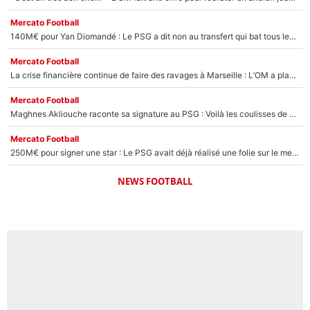
Mercato Football
140M€ pour Yan Diomandé : Le PSG a dit non au transfert qui bat tous les records sur le mercato
Mercato Football
La crise financière continue de faire des ravages à Marseille : L’OM a placé 12 joueurs sur le marché des transferts… et ça pourrait lui rapporter près de 100M€ !
Mercato Football
Maghnes Akliouche raconte sa signature au PSG : Voilà les coulisses de son transfert de rêve à 50M€
Mercato Football
250M€ pour signer une star : Le PSG avait déjà réalisé une folie sur le mercato bien avant Neymar !
NEWS FOOTBALL