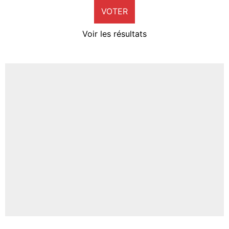
VOTER
Neal Maupay
4%
Voir les résultats
Amine Harit
3%
Faris Moumbagna
5%
Un autre joueur
5%
1540 personnes ont participé aux votes.