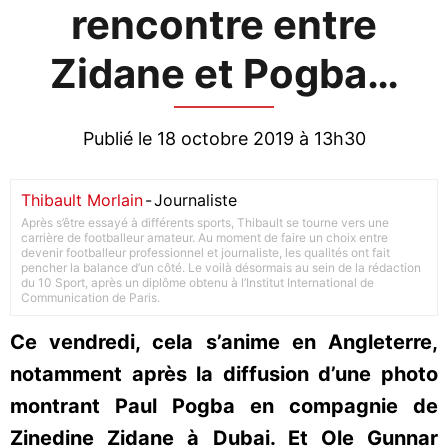
rencontre entre
Zidane et Pogba…
Publié le 18 octobre 2019 à 13h30
Thibault Morlain
-
Journaliste
Après s’être essayé à différents sports, Thibault se tourne vers une
carrière de footballeur amateur. Au moment de faire un choix entre
devenir footballeur professionnel et journaliste, les qualités ont fait
pencher la balance d’un côté. Le voilà désormais au sein de la rédaction
du 10 Sport, après un diplôme obtenu à l’Institut International de
Communication de Paris.
Ce vendredi, cela s’anime en Angleterre,
notamment après la diffusion d’une photo
montrant Paul Pogba en compagnie de
Zinedine Zidane à Dubai. Et Ole Gunnar