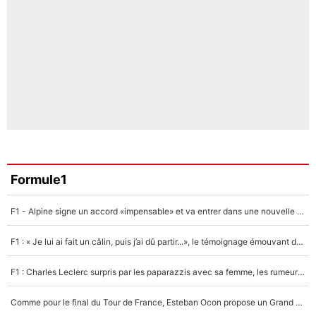
Formule1
F1 - Alpine signe un accord «impensable» et va entrer dans une nouvelle dimension : Grande nouvelle pour Pierre Gasly !
F1 : « Je lui ai fait un câlin, puis j’ai dû partir...», le témoignage émouvant de Max Verstappen sur sa fille
F1 : Charles Leclerc surpris par les paparazzis avec sa femme, les rumeurs étaient vraies !
Comme pour le final du Tour de France, Esteban Ocon propose un Grand Prix de Formule 1 à Paris : «Autour de l’Arc de Triomphe, ce serait génial» !