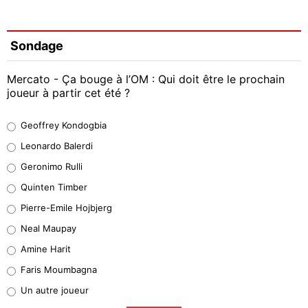
Sondage
Mercato - Ça bouge à l’OM : Qui doit être le prochain
joueur à partir cet été ?
Geoffrey Kondogbia
Geoffrey Kondogbia
38%
Leonardo Balerdi
Leonardo Balerdi
Geronimo Rulli
32%
Quinten Timber
Geronimo Rulli
Pierre-Emile Hojbjerg
5%
Neal Maupay
Quinten Timber
Amine Harit
1%
Faris Moumbagna
Pierre-Emile Hojbjerg
Un autre joueur
9%