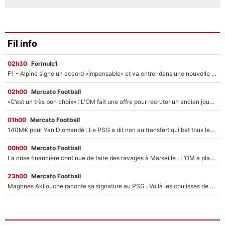
Fil info
02h30
Formule1
F1 - Alpine signe un accord «impensable» et va entrer dans une nouvelle dimension : Grande nouvelle pour Pierre Gasly !
02h00
Mercato Football
«C’est un très bon choix» : L'OM fait une offre pour recruter un ancien joueur du PSG... et c'est validé dans l'After Foot !
01h00
Mercato Football
140M€ pour Yan Diomandé : Le PSG a dit non au transfert qui bat tous les records sur le mercato
00h00
Mercato Football
La crise financière continue de faire des ravages à Marseille : L’OM a placé 12 joueurs sur le marché des transferts… et ça pourrait lui rapporter près de 100M€ !
23h00
Mercato Football
Maghnes Akliouche raconte sa signature au PSG : Voilà les coulisses de son transfert de rêve à 50M€