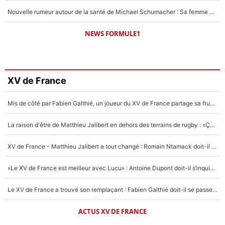
Nouvelle rumeur autour de la santé de Michael Schumacher : Sa femme Corinna sort du silence
NEWS FORMULE1
XV de France
Mis de côté par Fabien Galthié, un joueur du XV de France partage sa frustration : «ils ne me l’ont pas dit tout de suite»
La raison d'être de Matthieu Jalibert en dehors des terrains de rugby : «Ça m'atteint autant que si tu touches à un membre de ma famille»
XV de France - Matthieu Jalibert a tout changé : Romain Ntamack doit-il s’inquiéter pour sa place à un an de la Coupe du monde ?
«Le XV de France est meilleur avec Lucu» : Antoine Dupont doit-il s’inquiéter pour sa place ?
Le XV de France a trouvé son remplaçant : Fabien Galthié doit-il se passer d'Antoine Dupont ?
ACTUS XV DE FRANCE