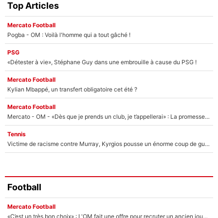
Top Articles
Mercato Football
Pogba - OM : Voilà l'homme qui a tout gâché !
PSG
«Détester à vie», Stéphane Guy dans une embrouille à cause du PSG !
Mercato Football
Kylian Mbappé, un transfert obligatoire cet été ?
Mercato Football
Mercato - OM - «Dès que je prends un club, je t’appellerai» : La promesse de Marcelino au moment de claquer la porte
Tennis
Victime de racisme contre Murray, Kyrgios pousse un énorme coup de gueule !
Football
Mercato Football
«C’est un très bon choix» : L'OM fait une offre pour recruter un ancien joueur du PSG... et c'est validé dans l'After Foot !