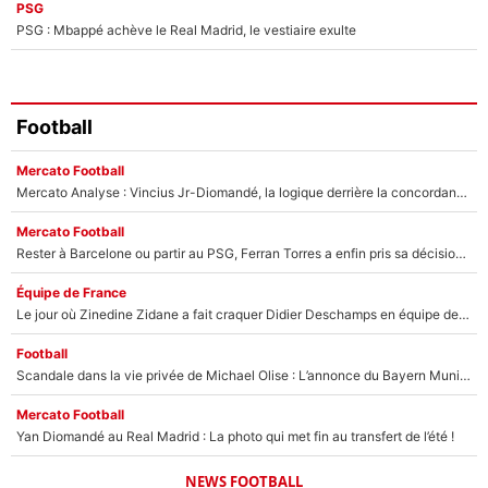
PSG
PSG : Mbappé achève le Real Madrid, le vestiaire exulte
Football
Mercato Football
Mercato Analyse : Vincius Jr-Diomandé, la logique derrière la concordance des temps
Mercato Football
Rester à Barcelone ou partir au PSG, Ferran Torres a enfin pris sa décision : La course contre la montre est lancée !
Équipe de France
Le jour où Zinedine Zidane a fait craquer Didier Deschamps en équipe de France : «Je m’en suis voulu», l’ancien sélectionneur a regretté son geste !
Football
Scandale dans la vie privée de Michael Olise : L’annonce du Bayern Munich sur son enfant caché
Mercato Football
Yan Diomandé au Real Madrid : La photo qui met fin au transfert de l’été !
NEWS FOOTBALL