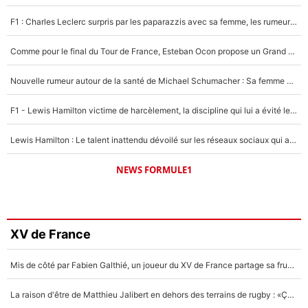
F1 : Charles Leclerc surpris par les paparazzis avec sa femme, les rumeurs étaient vraies !
Comme pour le final du Tour de France, Esteban Ocon propose un Grand Prix de Formule 1 à Paris : «Autour de l’Arc de Triomphe, ce serait génial» !
Nouvelle rumeur autour de la santé de Michael Schumacher : Sa femme Corinna sort du silence
F1 - Lewis Hamilton victime de harcèlement, la discipline qui lui a évité le pire : «J'aurais probablement mal tourné»
Lewis Hamilton : Le talent inattendu dévoilé sur les réseaux sociaux qui a impressionné Kim Kardashian pendant leurs vacances en amoureux !
NEWS FORMULE1
XV de France
Mis de côté par Fabien Galthié, un joueur du XV de France partage sa frustration : «ils ne me l’ont pas dit tout de suite»
La raison d'être de Matthieu Jalibert en dehors des terrains de rugby : «Ça m'atteint autant que si tu touches à un membre de ma famille»