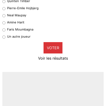
Quinten Timber
Geronimo Rulli
Pierre-Emile Hojbjerg
5%
Neal Maupay
Quinten Timber
Amine Harit
1%
Faris Moumbagna
Pierre-Emile Hojbjerg
Un autre joueur
9%
VOTER
Neal Maupay
4%
Voir les résultats
Amine Harit
3%
Faris Moumbagna
5%
Un autre joueur
5%
1510 personnes ont participé aux votes.