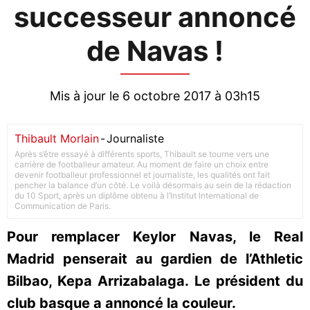
successeur annoncé
de Navas !
Mis à jour le 6 octobre 2017 à 03h15
Thibault Morlain
-
Journaliste
Après s’être essayé à différents sports, Thibault se tourne vers une
carrière de footballeur amateur. Au moment de faire un choix entre
devenir footballeur professionnel et journaliste, les qualités ont fait
pencher la balance d’un côté. Le voilà désormais au sein de la rédaction
du 10 Sport, après un diplôme obtenu à l’Institut International de
Communication de Paris.
Pour remplacer Keylor Navas, le Real
Madrid penserait au gardien de l’Athletic
Bilbao, Kepa Arrizabalaga. Le président du
club basque a annoncé la couleur.