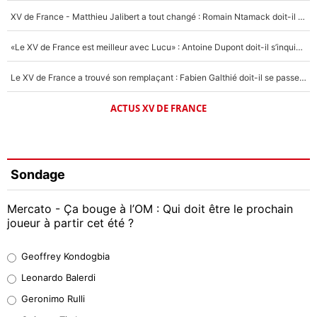
XV de France - Matthieu Jalibert a tout changé : Romain Ntamack doit-il s’inquiéter pour sa place à un an de la Coupe du monde ?
«Le XV de France est meilleur avec Lucu» : Antoine Dupont doit-il s’inquiéter pour sa place ?
Le XV de France a trouvé son remplaçant : Fabien Galthié doit-il se passer d'Antoine Dupont ?
ACTUS XV DE FRANCE
Sondage
Mercato - Ça bouge à l’OM : Qui doit être le prochain
joueur à partir cet été ?
Geoffrey Kondogbia
Geoffrey Kondogbia
38%
Leonardo Balerdi
Leonardo Balerdi
Geronimo Rulli
32%