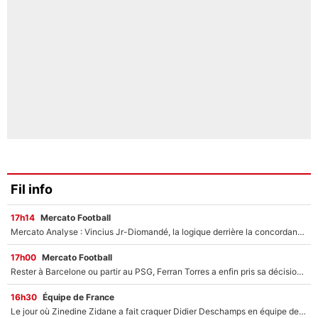
Fil info
17h14
Mercato Football
Mercato Analyse : Vincius Jr-Diomandé, la logique derrière la concordance des temps
17h00
Mercato Football
Rester à Barcelone ou partir au PSG, Ferran Torres a enfin pris sa décision : La course contre la montre est lancée !
16h30
Équipe de France
Le jour où Zinedine Zidane a fait craquer Didier Deschamps en équipe de France : «Je m’en suis voulu», l’ancien sélectionneur a regretté son geste !