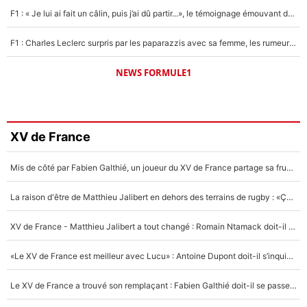
F1 : « Je lui ai fait un câlin, puis j’ai dû partir...», le témoignage émouvant de Max Verstappen sur sa fille
F1 : Charles Leclerc surpris par les paparazzis avec sa femme, les rumeurs étaient vraies !
NEWS FORMULE1
XV de France
Mis de côté par Fabien Galthié, un joueur du XV de France partage sa frustration : «ils ne me l’ont pas dit tout de suite»
La raison d'être de Matthieu Jalibert en dehors des terrains de rugby : «Ça m'atteint autant que si tu touches à un membre de ma famille»
XV de France - Matthieu Jalibert a tout changé : Romain Ntamack doit-il s’inquiéter pour sa place à un an de la Coupe du monde ?
«Le XV de France est meilleur avec Lucu» : Antoine Dupont doit-il s’inquiéter pour sa place ?
Le XV de France a trouvé son remplaçant : Fabien Galthié doit-il se passer d'Antoine Dupont ?