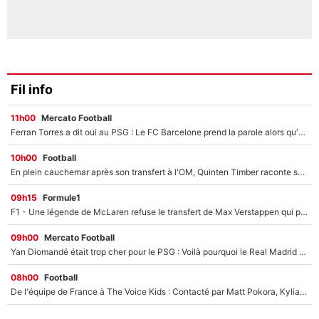
Fil info
11h00
Mercato Football
Ferran Torres a dit oui au PSG : Le FC Barcelone prend la parole alors qu'un transfert de l'attaquant espagnol prend forme
10h00
Football
En plein cauchemar après son transfert à l'OM, Quinten Timber raconte ses doutes après sa signature à Marseille
09h15
Formule1
F1 - Une légende de McLaren refuse le transfert de Max Verstappen qui pourrait «faire des vagues» et plomber l'ambiance dans l'équipe
09h00
Mercato Football
Yan Diomandé était trop cher pour le PSG : Voilà pourquoi le Real Madrid a accepté de payer la somme record de 140M€ pour boucler son transfert !
08h00
Football
De l'équipe de France à The Voice Kids : Contacté par Matt Pokora, Kylian Mbappé a accepté de jouer un rôle inédit sur TF1 !