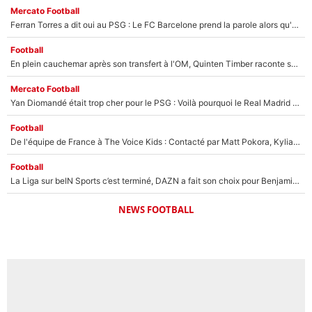
Mercato Football
Ferran Torres a dit oui au PSG : Le FC Barcelone prend la parole alors qu'un transfert de l'attaquant espagnol prend forme
Football
En plein cauchemar après son transfert à l'OM, Quinten Timber raconte ses doutes après sa signature à Marseille
Mercato Football
Yan Diomandé était trop cher pour le PSG : Voilà pourquoi le Real Madrid a accepté de payer la somme record de 140M€ pour boucler son transfert !
Football
De l'équipe de France à The Voice Kids : Contacté par Matt Pokora, Kylian Mbappé a accepté de jouer un rôle inédit sur TF1 !
Football
La Liga sur beIN Sports c’est terminé, DAZN a fait son choix pour Benjamin Da Silva et Omar Da Fonseca !
NEWS FOOTBALL