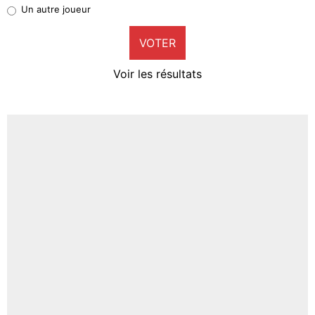
Pierre-Emile Hojbjerg
Un autre joueur
9%
VOTER
Neal Maupay
4%
Voir les résultats
Amine Harit
3%
Faris Moumbagna
4%
Un autre joueur
5%
1672 personnes ont participé aux votes.