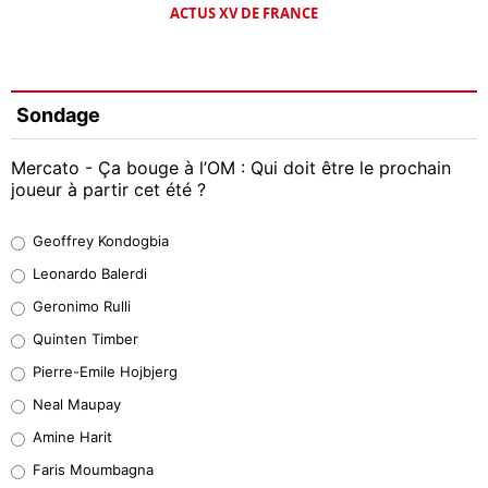
ACTUS XV DE FRANCE
Sondage
Mercato - Ça bouge à l’OM : Qui doit être le prochain
joueur à partir cet été ?
Geoffrey Kondogbia
Geoffrey Kondogbia
38%
Leonardo Balerdi
Leonardo Balerdi
Geronimo Rulli
32%
Quinten Timber
Geronimo Rulli
Pierre-Emile Hojbjerg
5%
Neal Maupay
Quinten Timber
Amine Harit
1%
Faris Moumbagna