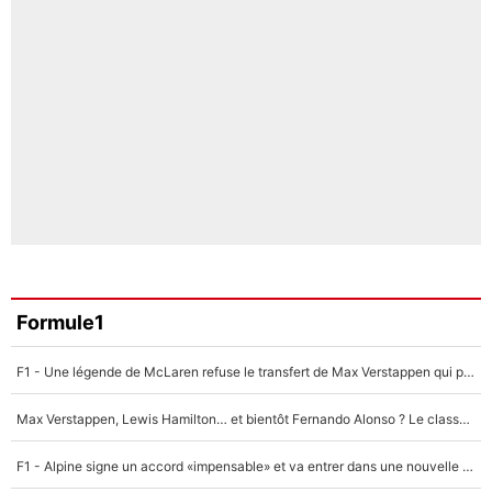
Formule1
F1 - Une légende de McLaren refuse le transfert de Max Verstappen qui pourrait «faire des vagues» et plomber l'ambiance dans l'équipe
Max Verstappen, Lewis Hamilton… et bientôt Fernando Alonso ? Le classement des pilotes les mieux payés en Formule 1 risque de changer !
F1 - Alpine signe un accord «impensable» et va entrer dans une nouvelle dimension : Grande nouvelle pour Pierre Gasly !