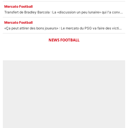
Mercato Football
Transfert de Bradley Barcola : La «discussion un peu lunaire» qui l'a convaincu de quitter le PSG, son entourage est pointé du doigt
Mercato Football
«Ça peut attirer des bons joueurs» : Le mercato du PSG va faire des victimes dans l'effectif de Luis Enrique ?
NEWS FOOTBALL