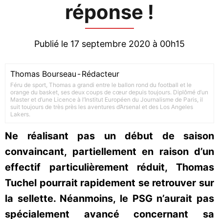
réponse !
Publié le 17 septembre 2020 à 00h15
Thomas Bourseau
-
Rédacteur
Féru de sport, Thomas a grandi entre le ballon rond du football et le
orange du basket, ses deux coups de cœur depuis toujours. Diplômé d’un
Master et d’une Licence à l’Institut Européen du Journalisme de Paris, il
suit toujours de très près les aventures d’Arsenal et des Los Angeles
Lakers.
Ne réalisant pas un début de saison
convaincant, partiellement en raison d’un
effectif particulièrement réduit, Thomas
Tuchel pourrait rapidement se retrouver sur
la sellette. Néanmoins, le PSG n’aurait pas
spécialement avancé concernant sa