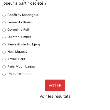
joueur à partir cet été ?
Geoffrey Kondogbia
Geoffrey Kondogbia
38%
Leonardo Balerdi
Leonardo Balerdi
Geronimo Rulli
32%
Quinten Timber
Geronimo Rulli
Pierre-Emile Hojbjerg
4%
Neal Maupay
Quinten Timber
Amine Harit
1%
Faris Moumbagna
Pierre-Emile Hojbjerg
Un autre joueur
9%
VOTER
Neal Maupay
4%
Voir les résultats
Amine Harit
3%