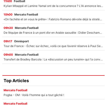
11h00
Football
Kylian Mbappé et Lamine Yamal ont de la concurrence ? L’IA annonce les 5 joueurs qui vont dominer le football dans les années à venir !
10h00
Mercato Football
«On l’achète et on vous le prête» : Fabrizio Romano dévoile déjà la stratégie du PSG avec le transfert de Zion Suzuki !
09h30
Mercato Football
De l’équipe de France à un pont d’or en Arabie saoudite : Didier Deschamps a donné sa réponse !
09h17
Omnisport
Tour de France - Échec sur échec, voilà ce que l’avenir réserve à Paul Seixas : «Tant qu’il y aura un Pogacar comme celui-là...»
09h00
Mercato Football
Transfert de Bradley Barcola : La «discussion un peu lunaire» qui l'a convaincu de quitter le PSG, son entourage est pointé du doigt
Top Articles
Mercato Football
Pogba - OM : Voilà l'homme qui a tout gâché !
Mercato Football