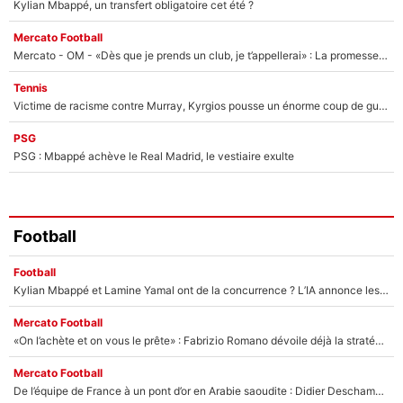
Kylian Mbappé, un transfert obligatoire cet été ?
Mercato Football
Mercato - OM - «Dès que je prends un club, je t’appellerai» : La promesse de Marcelino au moment de claquer la porte
Tennis
Victime de racisme contre Murray, Kyrgios pousse un énorme coup de gueule !
PSG
PSG : Mbappé achève le Real Madrid, le vestiaire exulte
Football
Football
Kylian Mbappé et Lamine Yamal ont de la concurrence ? L’IA annonce les 5 joueurs qui vont dominer le football dans les années à venir !
Mercato Football
«On l’achète et on vous le prête» : Fabrizio Romano dévoile déjà la stratégie du PSG avec le transfert de Zion Suzuki !
Mercato Football
De l’équipe de France à un pont d’or en Arabie saoudite : Didier Deschamps a donné sa réponse !