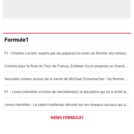
Formule1
F1 : Charles Leclerc surpris par les paparazzis avec sa femme, les rumeurs étaient vraies !
Comme pour le final du Tour de France, Esteban Ocon propose un Grand Prix de Formule 1 à Paris : «Autour de l’Arc de Triomphe, ce serait génial» !
Nouvelle rumeur autour de la santé de Michael Schumacher : Sa femme Corinna sort du silence
F1 - Lewis Hamilton victime de harcèlement, la discipline qui lui a évité le pire : «J'aurais probablement mal tourné»
Lewis Hamilton : Le talent inattendu dévoilé sur les réseaux sociaux qui a impressionné Kim Kardashian pendant leurs vacances en amoureux !
NEWS FORMULE1