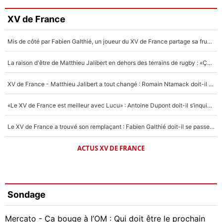
XV de France
Mis de côté par Fabien Galthié, un joueur du XV de France partage sa frustration : «ils ne me l’ont pas dit tout de suite»
La raison d'être de Matthieu Jalibert en dehors des terrains de rugby : «Ça m'atteint autant que si tu touches à un membre de ma famille»
XV de France - Matthieu Jalibert a tout changé : Romain Ntamack doit-il s’inquiéter pour sa place à un an de la Coupe du monde ?
«Le XV de France est meilleur avec Lucu» : Antoine Dupont doit-il s’inquiéter pour sa place ?
Le XV de France a trouvé son remplaçant : Fabien Galthié doit-il se passer d'Antoine Dupont ?
ACTUS XV DE FRANCE
Sondage
Mercato - Ça bouge à l’OM : Qui doit être le prochain