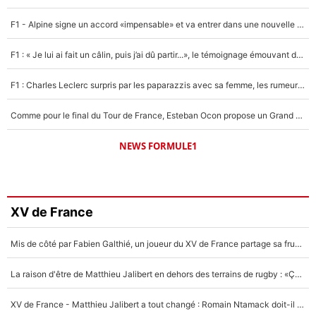
F1 - Alpine signe un accord «impensable» et va entrer dans une nouvelle dimension : Grande nouvelle pour Pierre Gasly !
F1 : « Je lui ai fait un câlin, puis j’ai dû partir...», le témoignage émouvant de Max Verstappen sur sa fille
F1 : Charles Leclerc surpris par les paparazzis avec sa femme, les rumeurs étaient vraies !
Comme pour le final du Tour de France, Esteban Ocon propose un Grand Prix de Formule 1 à Paris : «Autour de l’Arc de Triomphe, ce serait génial» !
NEWS FORMULE1
XV de France
Mis de côté par Fabien Galthié, un joueur du XV de France partage sa frustration : «ils ne me l’ont pas dit tout de suite»
La raison d'être de Matthieu Jalibert en dehors des terrains de rugby : «Ça m'atteint autant que si tu touches à un membre de ma famille»
XV de France - Matthieu Jalibert a tout changé : Romain Ntamack doit-il s’inquiéter pour sa place à un an de la Coupe du monde ?