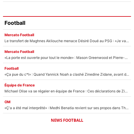
Football
Mercato Football
Le transfert de Maghnes Akliouche menace Désiré Doué au PSG : «Je valide à 200%»
Mercato Football
«La porte est ouverte pour tout le monde» : Mason Greenwood et Pierre-Emerick Aubameyang ont quitté l'OM, Amine Gouiri balance sur la suite du mercato et sur la réaction du vestiaire !
Football
«Ça pue du c*l» : Quand Yannick Noah a clashé Zinedine Zidane, avant de se faire recadrer par le nouveau sélectionneur de l'équipe de France !
Équipe de France
Michael Olise va se régaler en équipe de France : Ces déclarations de Zinedine Zidane qui prouvent qu'il va tout miser sur la star du Bayern Munich !
OM
«Ç'a a été mal interprêté» : Medhi Benatia revient sur ses propos dans The Bridge et précise ses conditions pour rejoindre le PSG !
NEWS FOOTBALL