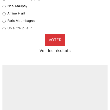
5%
Neal Maupay
Quinten Timber
Amine Harit
1%
Faris Moumbagna
Pierre-Emile Hojbjerg
Un autre joueur
9%
VOTER
Neal Maupay
4%
Voir les résultats
Amine Harit
3%
Faris Moumbagna
4%
Un autre joueur
5%
1664 personnes ont participé aux votes.