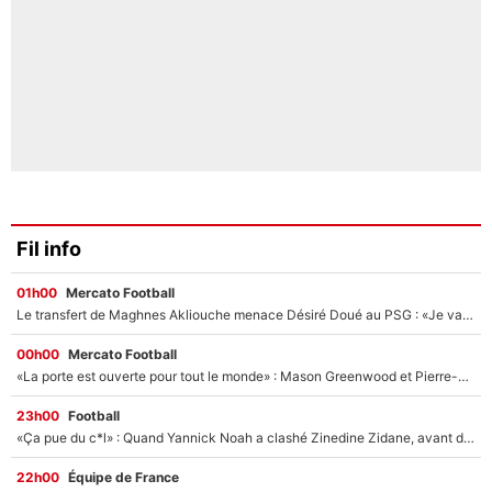
Fil info
01h00
Mercato Football
Le transfert de Maghnes Akliouche menace Désiré Doué au PSG : «Je valide à 200%»
00h00
Mercato Football
«La porte est ouverte pour tout le monde» : Mason Greenwood et Pierre-Emerick Aubameyang ont quitté l'OM, Amine Gouiri balance sur la suite du mercato et sur la réaction du vestiaire !
23h00
Football
«Ça pue du c*l» : Quand Yannick Noah a clashé Zinedine Zidane, avant de se faire recadrer par le nouveau sélectionneur de l'équipe de France !
22h00
Équipe de France