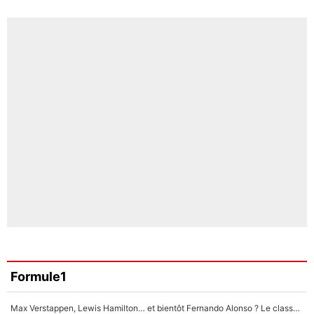
Formule1
Max Verstappen, Lewis Hamilton… et bientôt Fernando Alonso ? Le classement des pilotes les mieux payés en Formule 1 risque de changer !