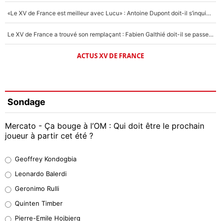
«Le XV de France est meilleur avec Lucu» : Antoine Dupont doit-il s’inquiéter pour sa place ?
Le XV de France a trouvé son remplaçant : Fabien Galthié doit-il se passer d'Antoine Dupont ?
ACTUS XV DE FRANCE
Sondage
Mercato - Ça bouge à l’OM : Qui doit être le prochain
joueur à partir cet été ?
Geoffrey Kondogbia
Geoffrey Kondogbia
38%
Leonardo Balerdi
Leonardo Balerdi
Geronimo Rulli
32%
Quinten Timber
Geronimo Rulli
Pierre-Emile Hojbjerg