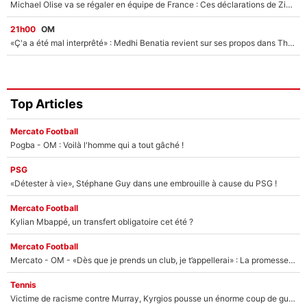
Michael Olise va se régaler en équipe de France : Ces déclarations de Zinedine Zidane qui prouvent qu'il va tout miser sur la star du Bayern Munich !
21h00
OM
«Ç'a a été mal interprêté» : Medhi Benatia revient sur ses propos dans The Bridge et précise ses conditions pour rejoindre le PSG !
Top Articles
Mercato Football
Pogba - OM : Voilà l'homme qui a tout gâché !
PSG
«Détester à vie», Stéphane Guy dans une embrouille à cause du PSG !
Mercato Football
Kylian Mbappé, un transfert obligatoire cet été ?
Mercato Football
Mercato - OM - «Dès que je prends un club, je t’appellerai» : La promesse de Marcelino au moment de claquer la porte
Tennis
Victime de racisme contre Murray, Kyrgios pousse un énorme coup de gueule !