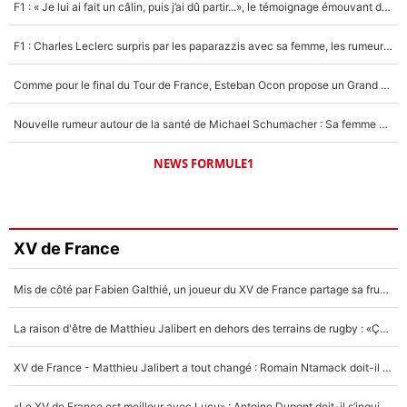
F1 : « Je lui ai fait un câlin, puis j’ai dû partir...», le témoignage émouvant de Max Verstappen sur sa fille
F1 : Charles Leclerc surpris par les paparazzis avec sa femme, les rumeurs étaient vraies !
Comme pour le final du Tour de France, Esteban Ocon propose un Grand Prix de Formule 1 à Paris : «Autour de l’Arc de Triomphe, ce serait génial» !
Nouvelle rumeur autour de la santé de Michael Schumacher : Sa femme Corinna sort du silence
NEWS FORMULE1
XV de France
Mis de côté par Fabien Galthié, un joueur du XV de France partage sa frustration : «ils ne me l’ont pas dit tout de suite»
La raison d'être de Matthieu Jalibert en dehors des terrains de rugby : «Ça m'atteint autant que si tu touches à un membre de ma famille»
XV de France - Matthieu Jalibert a tout changé : Romain Ntamack doit-il s’inquiéter pour sa place à un an de la Coupe du monde ?
«Le XV de France est meilleur avec Lucu» : Antoine Dupont doit-il s’inquiéter pour sa place ?