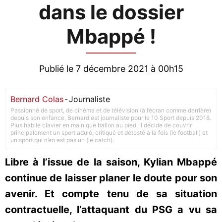
dans le dossier
Mbappé !
Publié le 7 décembre 2021 à 00h15
Bernard Colas
-
Journaliste
Passionné de sport, de cinéma et de télévision (à l’écran comme derrière)
depuis son enfance, Bernard est journaliste pour le 10 Sport depuis 2018.
Plus habile clavier en main que ballon au pied, il décide de couvrir
principalement un sport adulé, critiqué et détesté à la fois (le football) et
un sport qui n’en est pas un (le catch).
Libre à l’issue de la saison, Kylian Mbappé
continue de laisser planer le doute pour son
avenir. Et compte tenu de sa situation
contractuelle, l’attaquant du PSG a vu sa