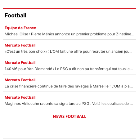
Football
Équipe de France
Michael Olise : Pierre Ménès annonce un premier problème pour Zinedine Zidane en équipe de France
Mercato Football
«C’est un très bon choix» : L'OM fait une offre pour recruter un ancien joueur du PSG... et c'est validé dans l'After Foot !
Mercato Football
140M€ pour Yan Diomandé : Le PSG a dit non au transfert qui bat tous les records sur le mercato
Mercato Football
La crise financière continue de faire des ravages à Marseille : L’OM a placé 12 joueurs sur le marché des transferts… et ça pourrait lui rapporter près de 100M€ !
Mercato Football
Maghnes Akliouche raconte sa signature au PSG : Voilà les coulisses de son transfert de rêve à 50M€
NEWS FOOTBALL