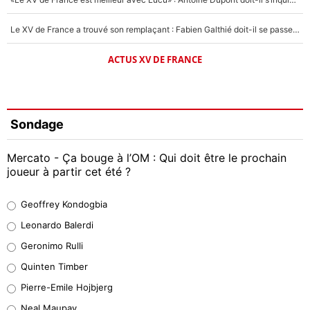
Le XV de France a trouvé son remplaçant : Fabien Galthié doit-il se passer d'Antoine Dupont ?
ACTUS XV DE FRANCE
Sondage
Mercato - Ça bouge à l’OM : Qui doit être le prochain
joueur à partir cet été ?
Geoffrey Kondogbia
Geoffrey Kondogbia
38%
Leonardo Balerdi
Leonardo Balerdi
Geronimo Rulli
32%
Quinten Timber
Geronimo Rulli
Pierre-Emile Hojbjerg
5%
Neal Maupay