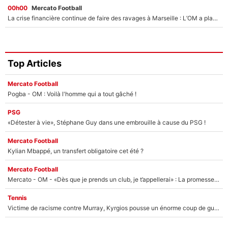
00h00
Mercato Football
La crise financière continue de faire des ravages à Marseille : L’OM a placé 12 joueurs sur le marché des transferts… et ça pourrait lui rapporter près de 100M€ !
Top Articles
Mercato Football
Pogba - OM : Voilà l'homme qui a tout gâché !
PSG
«Détester à vie», Stéphane Guy dans une embrouille à cause du PSG !
Mercato Football
Kylian Mbappé, un transfert obligatoire cet été ?
Mercato Football
Mercato - OM - «Dès que je prends un club, je t’appellerai» : La promesse de Marcelino au moment de claquer la porte
Tennis
Victime de racisme contre Murray, Kyrgios pousse un énorme coup de gueule !