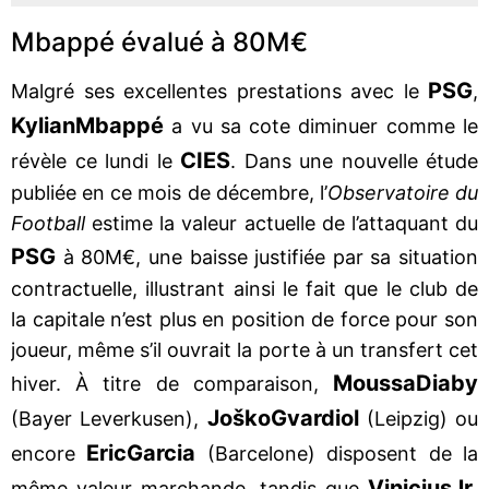
Mbappé évalué à 80M€
PSG
Malgré ses excellentes prestations avec le
,
Kylian
Mbappé
a vu sa cote diminuer comme le
CIES
révèle ce lundi le
. Dans une nouvelle étude
publiée en ce mois de décembre, l’
Observatoire du
Football
estime la valeur actuelle de l’attaquant du
PSG
à 80M€, une baisse justifiée par sa situation
contractuelle, illustrant ainsi le fait que le club de
la capitale n’est plus en position de force pour son
joueur, même s’il ouvrait la porte à un transfert cet
Moussa
Diaby
hiver. À titre de comparaison,
Joško
Gvardiol
(Bayer Leverkusen),
(Leipzig) ou
Eric
Garcia
encore
(Barcelone) disposent de la
Vinicius
Jr
même valeur marchande, tandis que
,