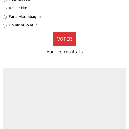
Quinten Timber
Amine Harit
1%
Faris Moumbagna
Pierre-Emile Hojbjerg
Un autre joueur
9%
VOTER
Neal Maupay
4%
Voir les résultats
Amine Harit
3%
Faris Moumbagna
5%
Un autre joueur
5%
1541 personnes ont participé aux votes.