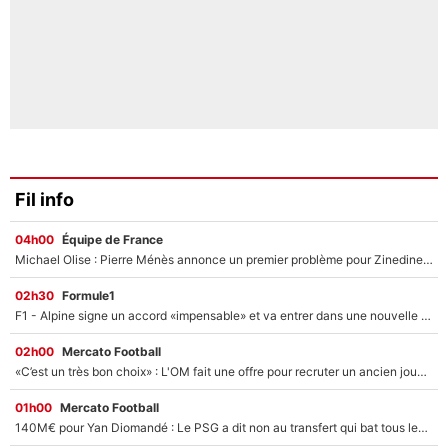
Fil info
04h00
Équipe de France
Michael Olise : Pierre Ménès annonce un premier problème pour Zinedine Zidane en équipe de France
02h30
Formule1
F1 - Alpine signe un accord «impensable» et va entrer dans une nouvelle dimension : Grande nouvelle pour Pierre Gasly !
02h00
Mercato Football
«C’est un très bon choix» : L'OM fait une offre pour recruter un ancien joueur du PSG... et c'est validé dans l'After Foot !
01h00
Mercato Football
140M€ pour Yan Diomandé : Le PSG a dit non au transfert qui bat tous les records sur le mercato