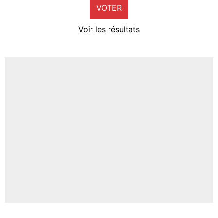
VOTER
Neal Maupay
4%
Voir les résultats
Amine Harit
3%
Faris Moumbagna
4%
Un autre joueur
5%
1666 personnes ont participé aux votes.