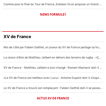
Comme pour le final du Tour de France, Esteban Ocon propose un Grand Prix de Formule 1 à Paris : «Autour de l’Arc de Triomphe, ce serait génial» !
NEWS FORMULE1
XV de France
Mis de côté par Fabien Galthié, un joueur du XV de France partage sa frustration : «ils ne me l’ont pas dit tout de suite»
La raison d'être de Matthieu Jalibert en dehors des terrains de rugby : «Ça m'atteint autant que si tu touches à un membre de ma famille»
XV de France - Matthieu Jalibert a tout changé : Romain Ntamack doit-il s’inquiéter pour sa place à un an de la Coupe du monde ?
«Le XV de France est meilleur avec Lucu» : Antoine Dupont doit-il s’inquiéter pour sa place ?
Le XV de France a trouvé son remplaçant : Fabien Galthié doit-il se passer d'Antoine Dupont ?
ACTUS XV DE FRANCE