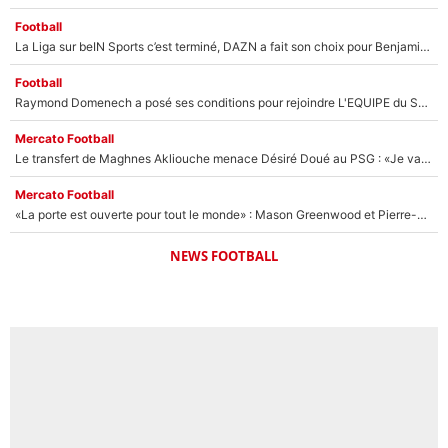
Football
La Liga sur beIN Sports c’est terminé, DAZN a fait son choix pour Benjamin Da Silva et Omar Da Fonseca !
Football
Raymond Domenech a posé ses conditions pour rejoindre L'EQUIPE du Soir : Il refuse de faire l'émission avec un autre chroniqueur !
Mercato Football
Le transfert de Maghnes Akliouche menace Désiré Doué au PSG : «Je valide à 200%»
Mercato Football
«La porte est ouverte pour tout le monde» : Mason Greenwood et Pierre-Emerick Aubameyang ont quitté l'OM, Amine Gouiri balance sur la suite du mercato et sur la réaction du vestiaire !
NEWS FOOTBALL