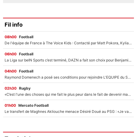
Fil info
08h00
Football
De l'équipe de France à The Voice Kids : Contacté par Matt Pokora, Kylian Mbappé a accepté de jouer un rôle inédit sur TF1 !
06h00
Football
La Liga sur beIN Sports c’est terminé, DAZN a fait son choix pour Benjamin Da Silva et Omar Da Fonseca !
04h00
Football
Raymond Domenech a posé ses conditions pour rejoindre L'EQUIPE du Soir : Il refuse de faire l'émission avec un autre chroniqueur !
02h30
Rugby
«C’est l'une des choses qui me fait le plus peur dans le fait de devenir maman» : En couple avec Antoine Dupont, Iris Mittenaere s'inquiète déjà pour ses futurs enfants !
01h00
Mercato Football
Le transfert de Maghnes Akliouche menace Désiré Doué au PSG : «Je valide à 200%»