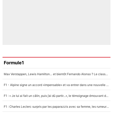
Formule1
Max Verstappen, Lewis Hamilton… et bientôt Fernando Alonso ? Le classement des pilotes les mieux payés en Formule 1 risque de changer !
F1 - Alpine signe un accord «impensable» et va entrer dans une nouvelle dimension : Grande nouvelle pour Pierre Gasly !
F1 : « Je lui ai fait un câlin, puis j’ai dû partir...», le témoignage émouvant de Max Verstappen sur sa fille
F1 : Charles Leclerc surpris par les paparazzis avec sa femme, les rumeurs étaient vraies !