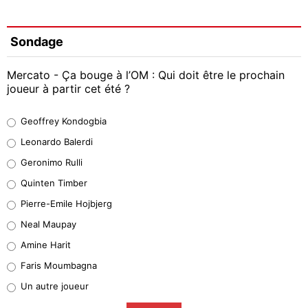
Sondage
Mercato - Ça bouge à l’OM : Qui doit être le prochain
joueur à partir cet été ?
Geoffrey Kondogbia
Geoffrey Kondogbia
38%
Leonardo Balerdi
Leonardo Balerdi
Geronimo Rulli
32%
Quinten Timber
Geronimo Rulli
Pierre-Emile Hojbjerg
5%
Neal Maupay
Quinten Timber
Amine Harit
1%
Faris Moumbagna
Pierre-Emile Hojbjerg
Un autre joueur
9%