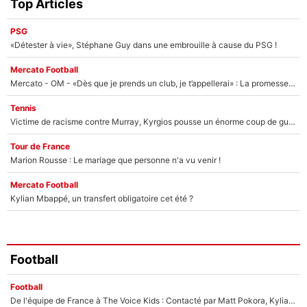
Top Articles
PSG
«Détester à vie», Stéphane Guy dans une embrouille à cause du PSG !
Mercato Football
Mercato - OM - «Dès que je prends un club, je t’appellerai» : La promesse de Marcelino au moment de claquer la porte
Tennis
Victime de racisme contre Murray, Kyrgios pousse un énorme coup de gueule !
Tour de France
Marion Rousse : Le mariage que personne n'a vu venir !
Mercato Football
Kylian Mbappé, un transfert obligatoire cet été ?
Football
Football
De l'équipe de France à The Voice Kids : Contacté par Matt Pokora, Kylian Mbappé a accepté de jouer un rôle inédit sur TF1 !