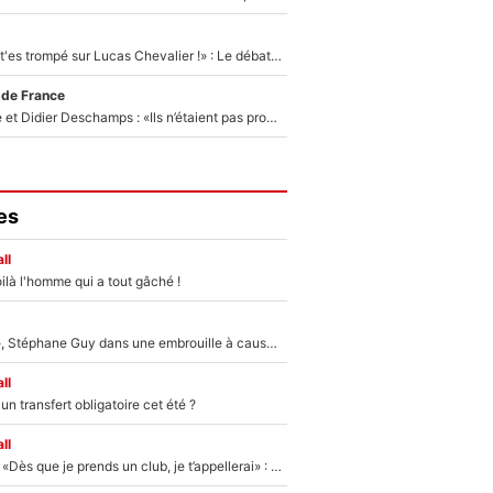
«Admets que tu t'es trompé sur Lucas Chevalier !» : Le débat sur le gardien du PSG vire au clash à l'After Foot
 de France
Zinédine Zidane et Didier Deschamps : «Ils n’étaient pas proches», les confidences d’un membre de l’équipe de France 1998 sur leur relation spéciale
es
ll
ilà l'homme qui a tout gâché !
«Détester à vie», Stéphane Guy dans une embrouille à cause du PSG !
ll
n transfert obligatoire cet été ?
ll
Mercato - OM - «Dès que je prends un club, je t’appellerai» : La promesse de Marcelino au moment de claquer la porte