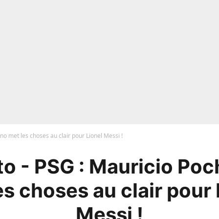
no met les choses au clair pour Lionel Messi !
o - PSG : Mauricio Poc
es choses au clair pour 
Messi !