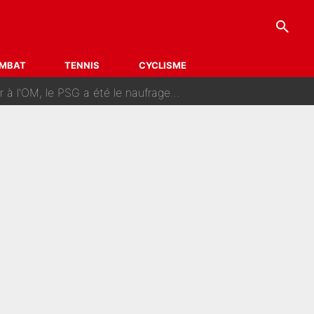
search
rand-mère
nédine Zidane (et c’est très drôle)
MBAT
TENNIS
CYCLISME
 le naufrage de trop : «Je pars avec toi»
au clash à l'After Foot
e France 1998 sur leur relation spéciale