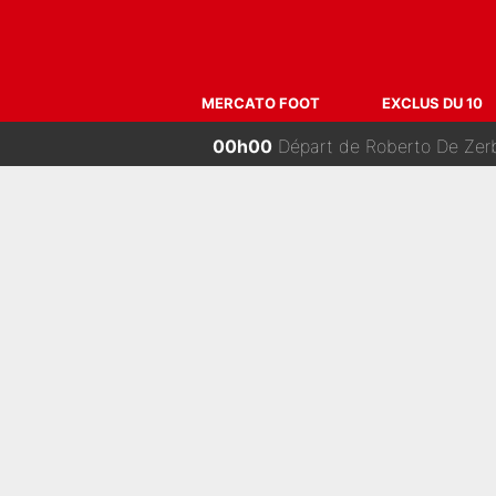
02h30
Antoine Dupont en deuil : 
01h00
«Je ne sais pas pourquoi j’ai
MERCATO FOOT
EXCLUS DU 10
00h00
Départ de Roberto De Zerbi - Medh
23h00
«Admets que tu t'es trompé 
22h00
Zinédine Zidane et Didier Deschamp