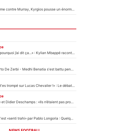
Victime de racisme contre Murray, Kyrgios pousse un énorme coup de gueule !
ce
«Je ne sais pas pourquoi j’ai dit ça...» : Kylian Mbappé raconte sa première rencontre avec Zinédine Zidane (et c’est très drôle)
Départ de Roberto De Zerbi - Medhi Benatia s'est battu pendant six mois pour le retenir à l'OM, le PSG a été le naufrage de trop : «Je pars avec toi»
«Admets que tu t'es trompé sur Lucas Chevalier !» : Le débat sur le gardien du PSG vire au clash à l'After Foot
ce
Zinédine Zidane et Didier Deschamps : «Ils n’étaient pas proches», les confidences d’un membre de l’équipe de France 1998 sur leur relation spéciale
Medhi Benatia s'est «senti trahi» par Pablo Longoria : Quelques semaines après son départ, l'ancien directeur de football de l'OM règle ses comptes
NEWS FOOTBALL