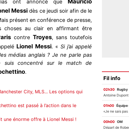
Mauricio
médias ont annoncé que
onel Messi
dès ce jeudi soir afin de le
Mais présent en conférence de presse,
es choses au clair en affirmant être
aris
Troyes
contre
, sans toutefois
Lionel Messi
 appelé
. «
Si j’ai appelé
les médias anglais ? Je ne parle pas
e suis concentré sur le match de
ochettino
.
Fil info
02h30
Rugby
anchester City, MLS... Les options qui
ettino est passé à l’action dans le
01h00
Équipe
t une énorme offre à Lionel Messi !
00h00
OM