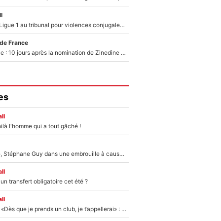
l
Des terrains de Ligue 1 au tribunal pour violences conjugales : Un arbitre français encourt une peine de 18 mois de prison !
 de France
Equipe de France : 10 jours après la nomination de Zinedine Zidane, c'est au tour de son fils de prendre un nouveau départ !
es
ll
ilà l'homme qui a tout gâché !
«Détester à vie», Stéphane Guy dans une embrouille à cause du PSG !
ll
n transfert obligatoire cet été ?
ll
Mercato - OM - «Dès que je prends un club, je t’appellerai» : La promesse de Marcelino au moment de claquer la porte