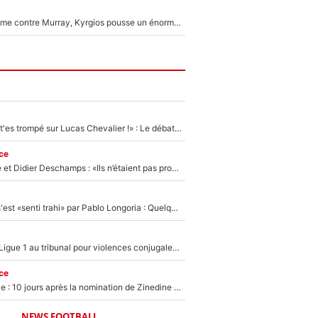
Victime de racisme contre Murray, Kyrgios pousse un énorme coup de gueule !
«Admets que tu t'es trompé sur Lucas Chevalier !» : Le débat sur le gardien du PSG vire au clash à l'After Foot
ce
Zinédine Zidane et Didier Deschamps : «Ils n’étaient pas proches», les confidences d’un membre de l’équipe de France 1998 sur leur relation spéciale
Medhi Benatia s'est «senti trahi» par Pablo Longoria : Quelques semaines après son départ, l'ancien directeur de football de l'OM règle ses comptes
Des terrains de Ligue 1 au tribunal pour violences conjugales : Un arbitre français encourt une peine de 18 mois de prison !
ce
Equipe de France : 10 jours après la nomination de Zinedine Zidane, c'est au tour de son fils de prendre un nouveau départ !
NEWS FOOTBALL