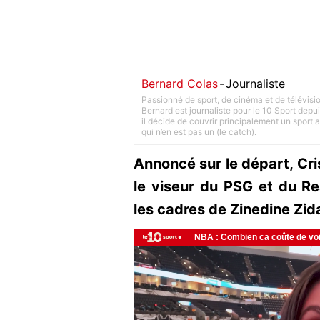
Bernard Colas
-
Journaliste
Passionné de sport, de cinéma et de télévisi
Bernard est journaliste pour le 10 Sport depu
il décide de couvrir principalement un sport adu
qui n’en est pas un (le catch).
Annoncé sur le départ, Cr
le viseur du PSG et du Re
les cadres de Zinedine Zid