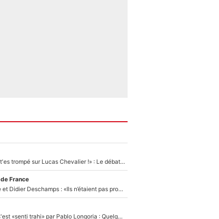
«Admets que tu t'es trompé sur Lucas Chevalier !» : Le débat sur le gardien du PSG vire au clash à l'After Foot
 de France
Zinédine Zidane et Didier Deschamps : «Ils n’étaient pas proches», les confidences d’un membre de l’équipe de France 1998 sur leur relation spéciale
Medhi Benatia s'est «senti trahi» par Pablo Longoria : Quelques semaines après son départ, l'ancien directeur de football de l'OM règle ses comptes