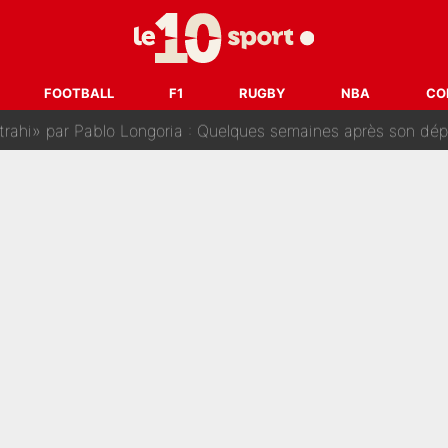
sur Lucas Chevalier !» : Le débat sur le gardien du PSG vire 
s : «Ils n’étaient pas proches», les confidences d’un membre de l’équipe d
FOOTBALL
F1
RUGBY
NBA
CO
 par Pablo Longoria : Quelques semaines après son départ, l'ancien directe
tribunal pour violences conjugales : Un arbitre français encou
après la nomination de Zinedine Zidane, c'est au tour de son fi