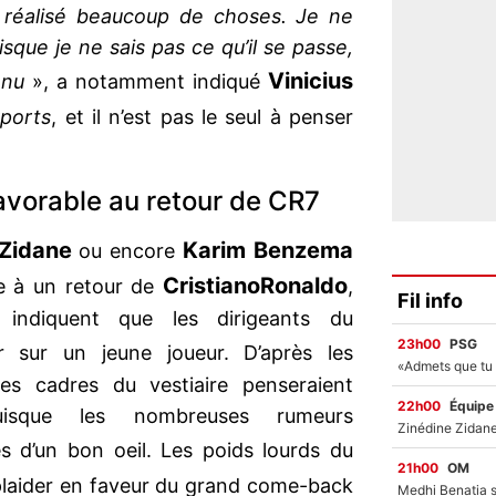
a réalisé beaucoup de choses. Je ne
que je ne sais pas ce qu’il se passe,
Vinicius
venu
», a notamment indiqué
ports
, et il n’est pas le seul à penser
avorable au retour de CR7
 Zidane
Karim Benzema
ou encore
Cristiano
Ronaldo
e à un retour de
,
Fil info
 indiquent que les dirigeants du
23h00
PSG
 sur un jeune joueur. D’après les
les cadres du vestiaire penseraient
22h00
Équipe
puisque les nombreuses rumeurs
s d’un bon oeil. Les poids lourds du
21h00
OM
plaider en faveur du grand come-back