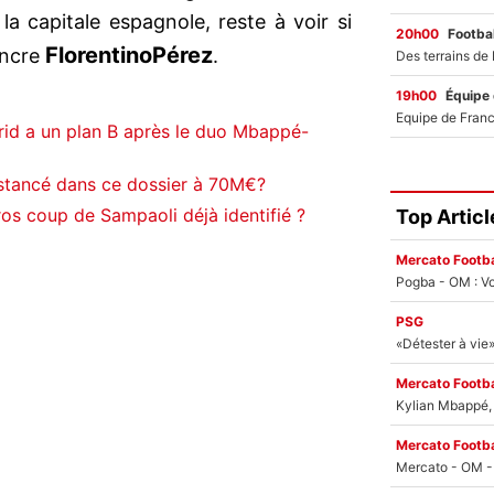
la capitale espagnole, reste à voir si
20h00
Footbal
Florentino
Pérez
incre
.
19h00
Équipe
rid a un plan B après le duo Mbappé-
stancé dans ce dossier à 70M€?
os coup de Sampaoli déjà identifié ?
Top Articl
Mercato Footba
Pogba - OM : Vo
PSG
Mercato Footba
Kylian Mbappé, u
Mercato Footba