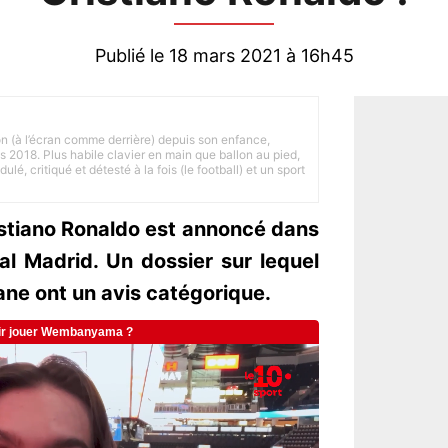
Publié le 18 mars 2021 à 16h45
on (à l’écran comme derrière) depuis son enfance,
is 2018. Plus habile clavier en main que ballon au pied,
lé, critiqué et détesté à la fois (le football) et un sport
istiano Ronaldo est annoncé dans
al Madrid. Un dossier sur lequel
ane ont un avis catégorique.