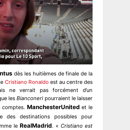
ntus
dès les huitièmes de finale de la
de
Cristiano Ronaldo
est au centre des
ais ne verrait pas forcément d’un
que les
Bianconeri
pourraient le laisser
Manchester
United
urs comptes.
et le
des destinations possibles pour
Real
Madrid
comme le
. «
Cristiano est