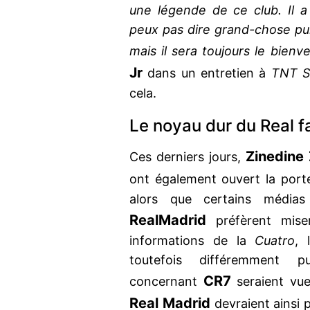
une légende de ce club. Il 
peux pas dire grand-chose puis
mais il sera toujours le bien
Jr
dans un entretien à
TNT S
cela.
Le noyau dur du Real f
Zinedine
Ces derniers jours,
ont également ouvert la port
alors que certains médias
Real
Madrid
préfèrent miser
informations de la
Cuatro
, 
toutefois différemment 
CR7
concernant
seraient vue
Real Madrid
devraient ainsi 