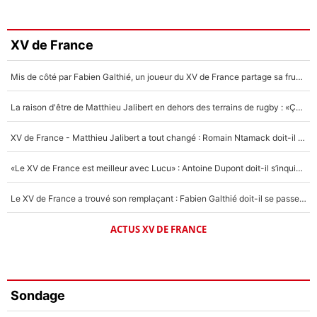
XV de France
Mis de côté par Fabien Galthié, un joueur du XV de France partage sa frustration : «ils ne me l’ont pas dit tout de suite»
La raison d'être de Matthieu Jalibert en dehors des terrains de rugby : «Ça m'atteint autant que si tu touches à un membre de ma famille»
XV de France - Matthieu Jalibert a tout changé : Romain Ntamack doit-il s’inquiéter pour sa place à un an de la Coupe du monde ?
«Le XV de France est meilleur avec Lucu» : Antoine Dupont doit-il s’inquiéter pour sa place ?
Le XV de France a trouvé son remplaçant : Fabien Galthié doit-il se passer d'Antoine Dupont ?
ACTUS XV DE FRANCE
Sondage