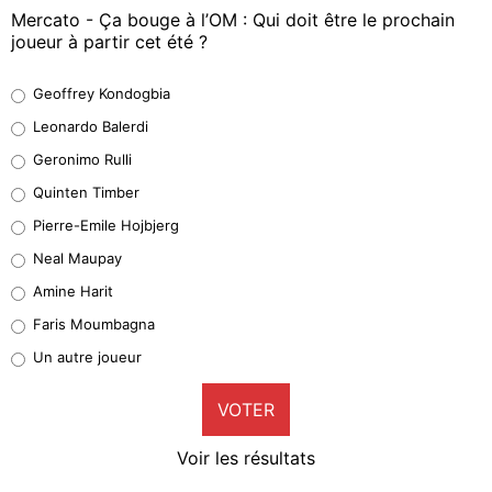
Mercato - Ça bouge à l’OM : Qui doit être le prochain
joueur à partir cet été ?
Geoffrey Kondogbia
Geoffrey Kondogbia
38%
Leonardo Balerdi
Leonardo Balerdi
Geronimo Rulli
32%
Quinten Timber
Geronimo Rulli
Pierre-Emile Hojbjerg
5%
Neal Maupay
Quinten Timber
Amine Harit
1%
Faris Moumbagna
Pierre-Emile Hojbjerg
Un autre joueur
9%
VOTER
Neal Maupay
4%
Voir les résultats
Amine Harit