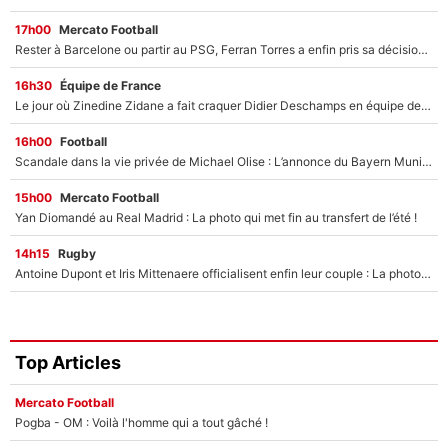
17h00
Mercato Football
Rester à Barcelone ou partir au PSG, Ferran Torres a enfin pris sa décision : La course contre la montre est lancée !
16h30
Équipe de France
Le jour où Zinedine Zidane a fait craquer Didier Deschamps en équipe de France : «Je m’en suis voulu», l’ancien sélectionneur a regretté son geste !
16h00
Football
Scandale dans la vie privée de Michael Olise : L’annonce du Bayern Munich sur son enfant caché
15h00
Mercato Football
Yan Diomandé au Real Madrid : La photo qui met fin au transfert de l’été !
14h15
Rugby
Antoine Dupont et Iris Mittenaere officialisent enfin leur couple : La photo qui enflamme les réseaux sociaux
Top Articles
Mercato Football
Pogba - OM : Voilà l'homme qui a tout gâché !