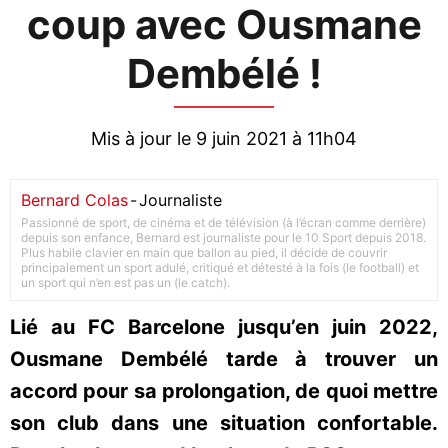
coup avec Ousmane
Dembélé !
Mis à jour le 9 juin 2021 à 11h04
Bernard Colas
-
Journaliste
Passionné de sport, de cinéma et de télévision (à l’écran comme derrière)
depuis son enfance, Bernard est journaliste pour le 10 Sport depuis 2018.
Plus habile clavier en main que ballon au pied, il décide de couvrir
principalement un sport adulé, critiqué et détesté à la fois (le football) et
un sport qui n’en est pas un (le catch).
Lié au FC Barcelone jusqu’en juin 2022,
Ousmane Dembélé tarde à trouver un
accord pour sa prolongation, de quoi mettre
son club dans une situation confortable.