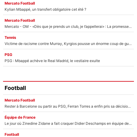
Mercato Football
Kylian Mbappé, un transfert obligatoire cet été ?
Mercato Football
Mercato - OM - «Dès que je prends un club, je t’appellerai» : La promesse de Marcelino au moment de claquer la porte
Tennis
Victime de racisme contre Murray, Kyrgios pousse un énorme coup de gueule !
PSG
PSG : Mbappé achève le Real Madrid, le vestiaire exulte
Football
Mercato Football
Rester à Barcelone ou partir au PSG, Ferran Torres a enfin pris sa décision : La course contre la montre est lancée !
Équipe de France
Le jour où Zinedine Zidane a fait craquer Didier Deschamps en équipe de France : «Je m’en suis voulu», l’ancien sélectionneur a regretté son geste !
Football