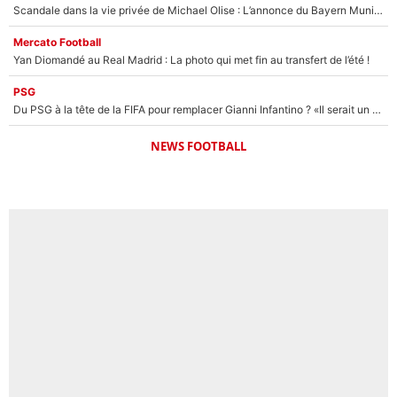
Scandale dans la vie privée de Michael Olise : L’annonce du Bayern Munich sur son enfant caché
Mercato Football
Yan Diomandé au Real Madrid : La photo qui met fin au transfert de l’été !
PSG
Du PSG à la tête de la FIFA pour remplacer Gianni Infantino ? «Il serait un mauvais président», le patron de la Liga s'attaque à Nasser Al-Khelaïfi !
NEWS FOOTBALL