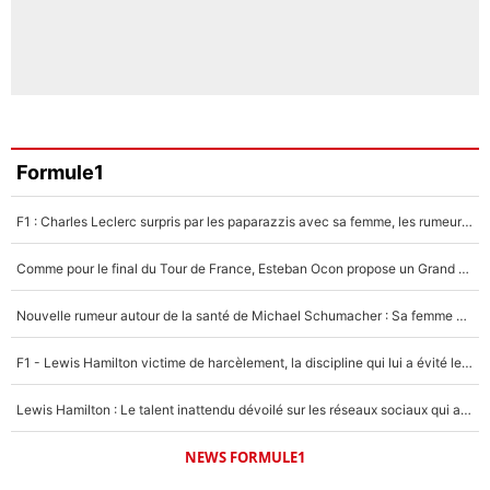
Formule1
F1 : Charles Leclerc surpris par les paparazzis avec sa femme, les rumeurs étaient vraies !
Comme pour le final du Tour de France, Esteban Ocon propose un Grand Prix de Formule 1 à Paris : «Autour de l’Arc de Triomphe, ce serait génial» !
Nouvelle rumeur autour de la santé de Michael Schumacher : Sa femme Corinna sort du silence
F1 - Lewis Hamilton victime de harcèlement, la discipline qui lui a évité le pire : «J'aurais probablement mal tourné»
Lewis Hamilton : Le talent inattendu dévoilé sur les réseaux sociaux qui a impressionné Kim Kardashian pendant leurs vacances en amoureux !
NEWS FORMULE1