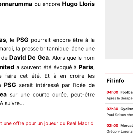
Donnarumma
Hugo Lloris
ou encore
as
PSG
, le
pourrait encore être à la
mardi, la presse britannique lâche une
David De Gea
s de
. Alors que le nom
nited
Paris
a souvent été évoqué à
,
e faire cet été. Et à en croire les
Fil info
PSG
le
serait intéressé par l’idée de
04h00
Footbal
ea
sur une courte durée, peut-être
 A suivre…
02h30
Cyclis
t une offre pour un joueur du Real Madrid
02h00
Mercat