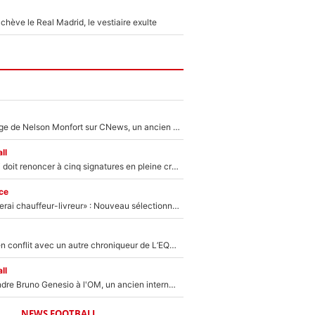
hève le Real Madrid, le vestiaire exulte
Après le dérapage de Nelson Monfort sur CNews, un ancien journaliste de France Télévisions relance la polémique sur les incendies en Gironde
ll
Grégory Lorenzi doit renoncer à cinq signatures en pleine crise financière : L’IA propose sept noms à l’OM pour un mercato réussi... à seulement 5M€ !
ce
«Plus grand, je ferai chauffeur-livreur» : Nouveau sélectionneur des Bleus, Zinédine Zidane s’était imaginé un avenir très différent lorsqu'il était enfant
Johan Micoud en conflit avec un autre chroniqueur de L’EQUIPE du Soir : «Pendant un moment, je ne les ai pas remis ensemble dans l'émission»
ll
Proche de rejoindre Bruno Genesio à l'OM, un ancien international français va finalement débarquer... sur RMC !
NEWS FOOTBALL