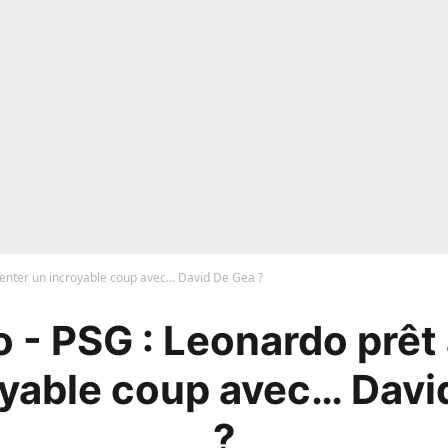
tenter un incroyable coup avec… David De Gea ?
 - PSG : Leonardo prêt 
oyable coup avec… Davi
?