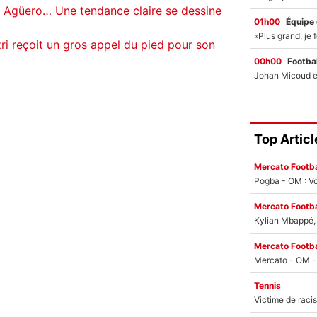
, Agüero… Une tendance claire se dessine
01h00
Équipe
i reçoit un gros appel du pied pour son
00h00
Footbal
Top Articl
Mercato Footba
Pogba - OM : Vo
Mercato Footba
Kylian Mbappé, u
Mercato Footba
Tennis