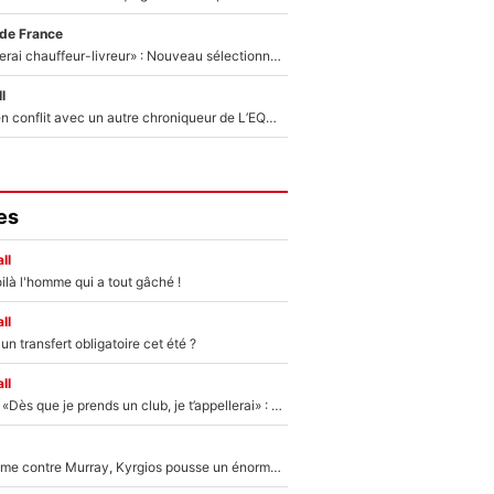
 de France
«Plus grand, je ferai chauffeur-livreur» : Nouveau sélectionneur des Bleus, Zinédine Zidane s’était imaginé un avenir très différent lorsqu'il était enfant
l
Johan Micoud en conflit avec un autre chroniqueur de L’EQUIPE du Soir : «Pendant un moment, je ne les ai pas remis ensemble dans l'émission»
es
ll
ilà l'homme qui a tout gâché !
ll
n transfert obligatoire cet été ?
ll
Mercato - OM - «Dès que je prends un club, je t’appellerai» : La promesse de Marcelino au moment de claquer la porte
Victime de racisme contre Murray, Kyrgios pousse un énorme coup de gueule !