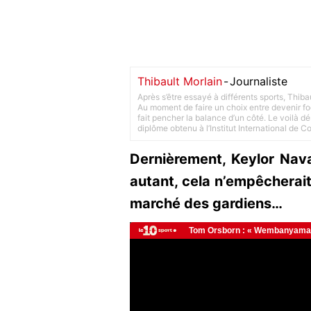
Thibault Morlain
-
Journaliste
Après s’être essayé à différents sports, Thiba
Au moment de faire un choix entre devenir foot
fait pencher la balance d’un côté. Le voilà d
diplôme obtenu à l’Institut International de 
Dernièrement, Keylor Nav
autant, cela n’empêcherait
marché des gardiens…