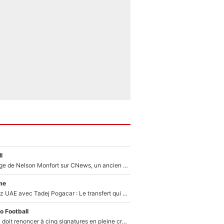
l
Après le dérapage de Nelson Monfort sur CNews, un ancien journaliste de France Télévisions relance la polémique sur les incendies en Gironde
me
Paul Seixas chez UAE avec Tadej Pogacar : Le transfert qui effraie le peloton, «c’est la pire des choses qui puisse arriver»
o Football
Grégory Lorenzi doit renoncer à cinq signatures en pleine crise financière : L’IA propose sept noms à l’OM pour un mercato réussi... à seulement 5M€ !