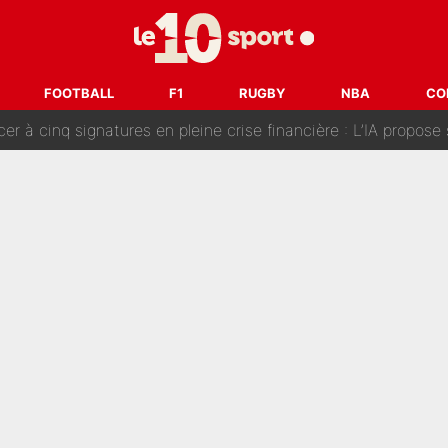
fort sur CNews, un ancien journaliste de France Télévisions relance la 
dej Pogacar : Le transfert qui effraie le peloton, «c’est la 
FOOTBALL
F1
RUGBY
NBA
CO
nq signatures en pleine crise financière : L’IA propose sept noms à l’OM po
reur» : Nouveau sélectionneur des Bleus, Zinédine Zidane s’était imaginé un av
 autre chroniqueur de L’EQUIPE du Soir : «Pendant un moment, je ne les 