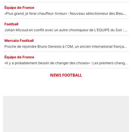
Équipe de France
«Plus grand, je ferai chauffeur-livreur» : Nouveau sélectionneur des Bleus, Zinédine Zidane s’était imaginé un avenir très différent lorsqu'il était enfant
Football
Johan Micoud en conflit avec un autre chroniqueur de L’EQUIPE du Soir : «Pendant un moment, je ne les ai pas remis ensemble dans l'émission»
Mercato Football
Proche de rejoindre Bruno Genesio à l'OM, un ancien international français va finalement débarquer... sur RMC !
Équipe de France
«Il y a probablement besoin de changer des choses» : Les premiers changements de Zinedine Zidane en équipe de France sont révélés ?
NEWS FOOTBALL