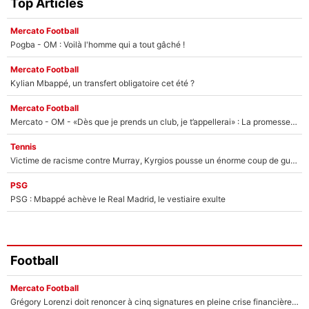
Top Articles
Mercato Football
Pogba - OM : Voilà l'homme qui a tout gâché !
Mercato Football
Kylian Mbappé, un transfert obligatoire cet été ?
Mercato Football
Mercato - OM - «Dès que je prends un club, je t’appellerai» : La promesse de Marcelino au moment de claquer la porte
Tennis
Victime de racisme contre Murray, Kyrgios pousse un énorme coup de gueule !
PSG
PSG : Mbappé achève le Real Madrid, le vestiaire exulte
Football
Mercato Football
Grégory Lorenzi doit renoncer à cinq signatures en pleine crise financière : L’IA propose sept noms à l’OM pour un mercato réussi... à seulement 5M€ !