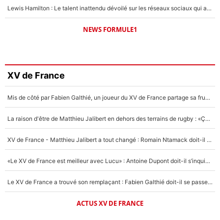
Lewis Hamilton : Le talent inattendu dévoilé sur les réseaux sociaux qui a impressionné Kim Kardashian pendant leurs vacances en amoureux !
NEWS FORMULE1
XV de France
Mis de côté par Fabien Galthié, un joueur du XV de France partage sa frustration : «ils ne me l’ont pas dit tout de suite»
La raison d'être de Matthieu Jalibert en dehors des terrains de rugby : «Ça m'atteint autant que si tu touches à un membre de ma famille»
XV de France - Matthieu Jalibert a tout changé : Romain Ntamack doit-il s’inquiéter pour sa place à un an de la Coupe du monde ?
«Le XV de France est meilleur avec Lucu» : Antoine Dupont doit-il s’inquiéter pour sa place ?
Le XV de France a trouvé son remplaçant : Fabien Galthié doit-il se passer d'Antoine Dupont ?
ACTUS XV DE FRANCE