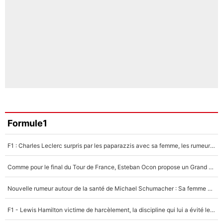
Formule1
F1 : Charles Leclerc surpris par les paparazzis avec sa femme, les rumeurs étaient vraies !
Comme pour le final du Tour de France, Esteban Ocon propose un Grand Prix de Formule 1 à Paris : «Autour de l’Arc de Triomphe, ce serait génial» !
Nouvelle rumeur autour de la santé de Michael Schumacher : Sa femme Corinna sort du silence
F1 - Lewis Hamilton victime de harcèlement, la discipline qui lui a évité le pire : «J'aurais probablement mal tourné»