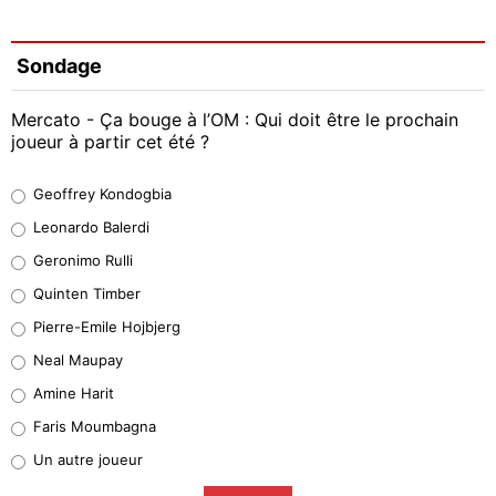
Sondage
Mercato - Ça bouge à l’OM : Qui doit être le prochain
joueur à partir cet été ?
Geoffrey Kondogbia
Geoffrey Kondogbia
38%
Leonardo Balerdi
Leonardo Balerdi
Geronimo Rulli
32%
Quinten Timber
Geronimo Rulli
Pierre-Emile Hojbjerg
4%
Neal Maupay
Quinten Timber
Amine Harit
1%
Faris Moumbagna
Pierre-Emile Hojbjerg
Un autre joueur
9%