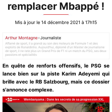
remplacer Mbappé !
Mis à jour le 14 décembre 2021 à 17h15
Arthur Montagne
-
Journaliste
Affamé de sport, il a grandi au son des moteurs de Formule 1 et des
exploits de Ronaldinho. Aujourd’hui, diplomé d'un Master de journalisme
de sport, il ne rate plus un Grand Prix de F1 ni un match du PSG, ses deux
passions et spécialités
En quête de renforts offensifs, le PSG se
lance bien sur la piste Karim Adeyemi qui
brille avec le RB Salzbourg, mais ce dossier
s'annonce complexe.