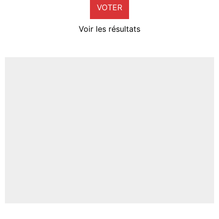
VOTER
Neal Maupay
4%
Voir les résultats
Amine Harit
3%
Faris Moumbagna
4%
Un autre joueur
5%
1460 personnes ont participé aux votes.