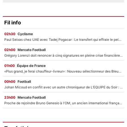
Fil info
02h30
Cyclisme
Paul Seixas chez UAE avec Tadej Pogacar : Le transfert qui effraie le peloton, «c’est la pire des choses qui puisse arriver»
02h00
Mercato Football
Grégory Lorenzi doit renoncer à cinq signatures en pleine crise financière : L’IA propose sept noms à l’OM pour un mercato réussi... à seulement 5M€ !
01h00
Équipe de France
«Plus grand, je ferai chauffeur-livreur» : Nouveau sélectionneur des Bleus, Zinédine Zidane s’était imaginé un avenir très différent lorsqu'il était enfant
00h00
Football
Johan Micoud en conflit avec un autre chroniqueur de L’EQUIPE du Soir : «Pendant un moment, je ne les ai pas remis ensemble dans l'émission»
23h00
Mercato Football
Proche de rejoindre Bruno Genesio à l'OM, un ancien international français va finalement débarquer... sur RMC !