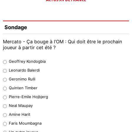
Sondage
Mercato - Ça bouge à l’OM : Qui doit être le prochain
joueur à partir cet été ?
Geoffrey Kondogbia
Geoffrey Kondogbia
38%
Leonardo Balerdi
Leonardo Balerdi
Geronimo Rulli
32%
Quinten Timber
Geronimo Rulli
Pierre-Emile Hojbjerg
5%
Neal Maupay
Quinten Timber
Amine Harit
1%
Faris Moumbagna
Pierre-Emile Hojbjerg
Un autre joueur