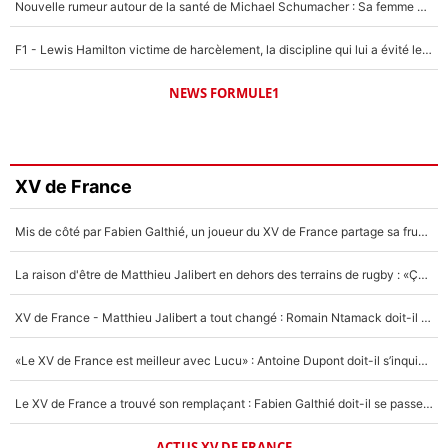
Nouvelle rumeur autour de la santé de Michael Schumacher : Sa femme Corinna sort du silence
F1 - Lewis Hamilton victime de harcèlement, la discipline qui lui a évité le pire : «J'aurais probablement mal tourné»
NEWS FORMULE1
XV de France
Mis de côté par Fabien Galthié, un joueur du XV de France partage sa frustration : «ils ne me l’ont pas dit tout de suite»
La raison d'être de Matthieu Jalibert en dehors des terrains de rugby : «Ça m'atteint autant que si tu touches à un membre de ma famille»
XV de France - Matthieu Jalibert a tout changé : Romain Ntamack doit-il s’inquiéter pour sa place à un an de la Coupe du monde ?
«Le XV de France est meilleur avec Lucu» : Antoine Dupont doit-il s’inquiéter pour sa place ?
Le XV de France a trouvé son remplaçant : Fabien Galthié doit-il se passer d'Antoine Dupont ?
ACTUS XV DE FRANCE