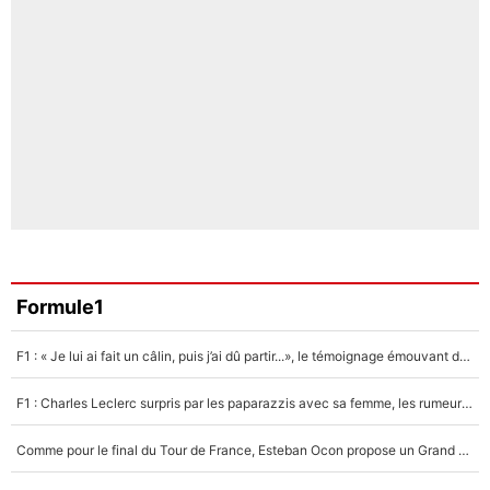
Formule1
F1 : « Je lui ai fait un câlin, puis j’ai dû partir...», le témoignage émouvant de Max Verstappen sur sa fille
F1 : Charles Leclerc surpris par les paparazzis avec sa femme, les rumeurs étaient vraies !
Comme pour le final du Tour de France, Esteban Ocon propose un Grand Prix de Formule 1 à Paris : «Autour de l’Arc de Triomphe, ce serait génial» !