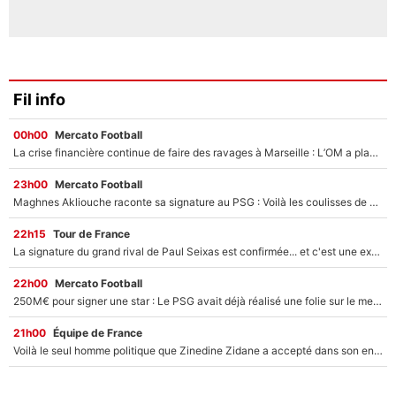
Fil info
00h00
Mercato Football
La crise financière continue de faire des ravages à Marseille : L’OM a placé 12 joueurs sur le marché des transferts… et ça pourrait lui rapporter près de 100M€ !
23h00
Mercato Football
Maghnes Akliouche raconte sa signature au PSG : Voilà les coulisses de son transfert de rêve à 50M€
22h15
Tour de France
La signature du grand rival de Paul Seixas est confirmée... et c'est une excellente nouvelle pour l'équipe Decathlon-CMA CGM !
22h00
Mercato Football
250M€ pour signer une star : Le PSG avait déjà réalisé une folie sur le mercato bien avant Neymar !
21h00
Équipe de France
Voilà le seul homme politique que Zinedine Zidane a accepté dans son entourage : «Je garde un très bon souvenir de lui»