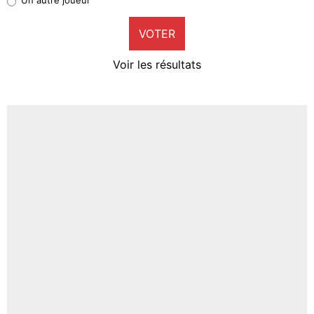
9%
VOTER
Neal Maupay
4%
Voir les résultats
Amine Harit
3%
Faris Moumbagna
5%
Un autre joueur
5%
1537 personnes ont participé aux votes.