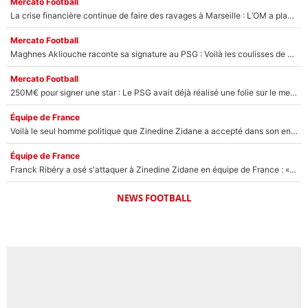
Mercato Football
La crise financière continue de faire des ravages à Marseille : L’OM a placé 12 joueurs sur le marché des transferts… et ça pourrait lui rapporter près de 100M€ !
Mercato Football
Maghnes Akliouche raconte sa signature au PSG : Voilà les coulisses de son transfert de rêve à 50M€
Mercato Football
250M€ pour signer une star : Le PSG avait déjà réalisé une folie sur le mercato bien avant Neymar !
Équipe de France
Voilà le seul homme politique que Zinedine Zidane a accepté dans son entourage : «Je garde un très bon souvenir de lui»
Équipe de France
Franck Ribéry a osé s'attaquer à Zinedine Zidane en équipe de France : «Je n'aurais jamais fait ça»
NEWS FOOTBALL