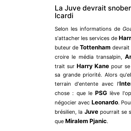
La Juve devrait snobe
Icardi
Selon les informations de
Goa
Har
s'attacher les services de
Tottenham
buteur de
devrait
A
croire le média transalpin,
Harry Kane
trait sur
pour se 
sa grande priorité. Alors qu'e
Inte
terrain d'entente avec l'
PSG
chose : que le
lève l'o
Leonardo
négocier avec
. Pou
Juve
brésilien, la
pourrait se s
Miralem Pjanic
que
.