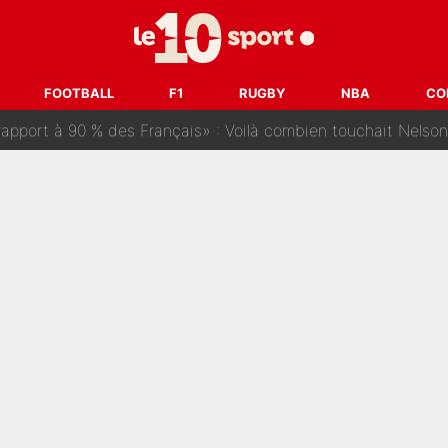
ris» : Bruno Genesio fait une promesse pour la suite du mercato
ouclés en 2027 ? L'IA prédit déjà les deux joueurs qui pourra
FOOTBALL
F1
RUGBY
NBA
CO
t à 90 % des Français» : Voilà combien touchait Nelson Monfort sur Franc
oncernant le PSG : Un gros club étranger prêt à relancer le feuilleton pour 
tient» : Les révélations de la famille Zidane sur sa prise de p