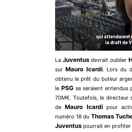
Juventus
H
La
devrait oublier
Mauro Icardi
sur
. Lors du d
obtenu le prêt du buteur argen
PSG
le
se seraient entendus 
70M€. Toutefois, le directeur 
Mauro Icardi
de
pour activ
Thomas Tuche
numéro 18 du
Juventus
pourrait en profiter