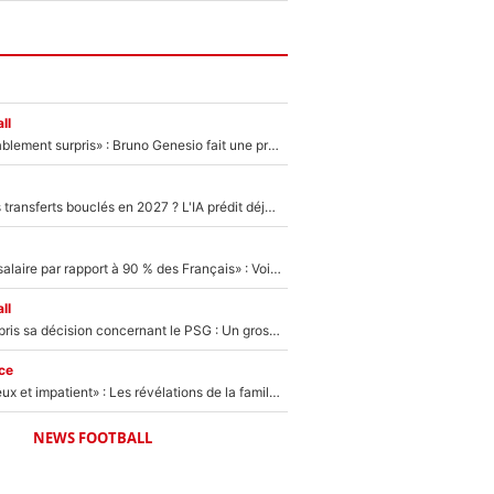
ll
«Très, très agréablement surpris» : Bruno Genesio fait une promesse pour la suite du mercato de l’OM et rassure les supporters
PSG : Deux gros transferts bouclés en 2027 ? L'IA prédit déjà les deux joueurs qui pourraient rejoindre Luis Enrique !
«C'est un beau salaire par rapport à 90 % des Français» : Voilà combien touchait Nelson Monfort sur France Télévisions avant de rejoindre CNews
ll
Ferran Torres a pris sa décision concernant le PSG : Un gros club étranger prêt à relancer le feuilleton pour la signature du champion du monde 2026 !
ce
«Il est très heureux et impatient» : Les révélations de la famille Zidane sur sa prise de pouvoir en équipe de France !
NEWS FOOTBALL