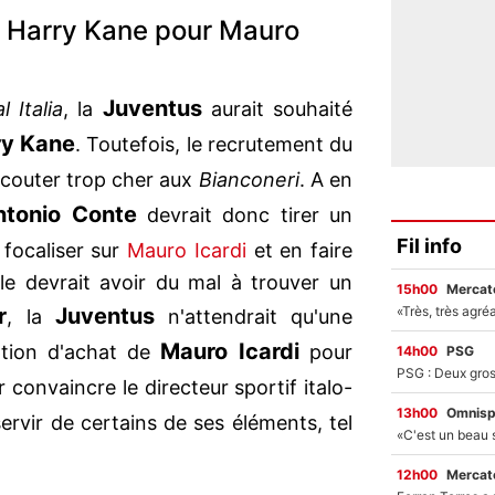
r Harry Kane pour Mauro
Juventus
l Italia
, la
aurait souhaité
ry Kane
. Toutefois, le recrutement du
 couter trop cher aux
Bianconeri
. A en
ntonio Conte
devrait donc tirer un
Fil info
focaliser sur
Mauro Icardi
et en faire
lle devrait avoir du mal à trouver un
15h00
Mercato
r
Juventus
, la
n'attendrait qu'une
Mauro Icardi
ption d'achat de
pour
14h00
PSG
r convaincre le directeur sportif italo-
13h00
Omnisp
ervir de certains de ses éléments, tel
12h00
Mercato