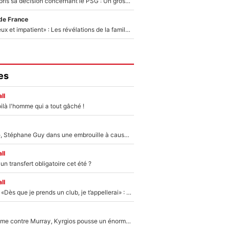
Ferran Torres a pris sa décision concernant le PSG : Un gros club étranger prêt à relancer le feuilleton pour la signature du champion du monde 2026 !
de France
«Il est très heureux et impatient» : Les révélations de la famille Zidane sur sa prise de pouvoir en équipe de France !
es
ll
ilà l'homme qui a tout gâché !
«Détester à vie», Stéphane Guy dans une embrouille à cause du PSG !
ll
n transfert obligatoire cet été ?
ll
Mercato - OM - «Dès que je prends un club, je t’appellerai» : La promesse de Marcelino au moment de claquer la porte
Victime de racisme contre Murray, Kyrgios pousse un énorme coup de gueule !