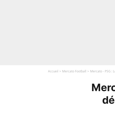
Accueil
Mercato Football
Mercato - PSG : L
Merc
dé