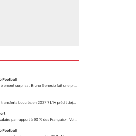
 Football
«Très, très agréablement surpris» : Bruno Genesio fait une promesse pour la suite du mercato de l’OM et rassure les supporters
PSG : Deux gros transferts bouclés en 2027 ? L'IA prédit déjà les deux joueurs qui pourraient rejoindre Luis Enrique !
ort
«C'est un beau salaire par rapport à 90 % des Français» : Voilà combien touchait Nelson Monfort sur France Télévisions avant de rejoindre CNews
 Football