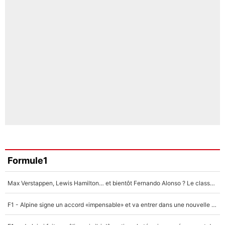
Formule1
Max Verstappen, Lewis Hamilton… et bientôt Fernando Alonso ? Le classement des pilotes les mieux payés en Formule 1 risque de changer !
F1 - Alpine signe un accord «impensable» et va entrer dans une nouvelle dimension : Grande nouvelle pour Pierre Gasly !