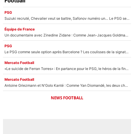
Football
PSG
Suzuki recruté, Chevalier veut se battre, Safonov numéro un… Le PSG se lance encore dans un gros chantier pour le poste de gardien de but
Équipe de France
Un documentaire avec Zinedine Zidane : Comme Jean-Jacques Goldman et Mylène Farmer, le nouveau sélectionneur de l'équipe de France a recalé une journaliste très connue
PSG
Le PSG comme seule option après Barcelone ? Les coulisses de la signature historique de Lionel Messi sont révélées au grand jour !
Mercato Football
«Le suicide de Ferran Torres» : En partance pour le PSG, le héros de la finale de la Coupe du monde s'attire les foudres de la presse espagnole !
Mercato Football
Antoine Griezmann et N'Golo Kanté : Comme Yan Diomandé, les deux champions du monde ont refusé de signer au PSG !
NEWS FOOTBALL