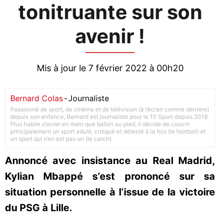
tonitruante sur son
avenir !
Mis à jour le 7 février 2022 à 00h20
Bernard Colas
-
Journaliste
Passionné de sport, de cinéma et de télévision (à l’écran comme derrière)
depuis son enfance, Bernard est journaliste pour le 10 Sport depuis 2018.
Plus habile clavier en main que ballon au pied, il décide de couvrir
principalement un sport adulé, critiqué et détesté à la fois (le football) et
un sport qui n’en est pas un (le catch).
Annoncé avec insistance au Real Madrid,
Kylian Mbappé s’est prononcé sur sa
situation personnelle à l’issue de la victoire
du PSG à Lille.