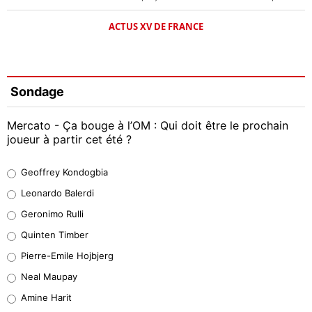
ACTUS XV DE FRANCE
Sondage
Mercato - Ça bouge à l’OM : Qui doit être le prochain
joueur à partir cet été ?
Geoffrey Kondogbia
Geoffrey Kondogbia
38%
Leonardo Balerdi
Leonardo Balerdi
Geronimo Rulli
32%
Quinten Timber
Geronimo Rulli
Pierre-Emile Hojbjerg
5%
Neal Maupay
Quinten Timber
Amine Harit
1%