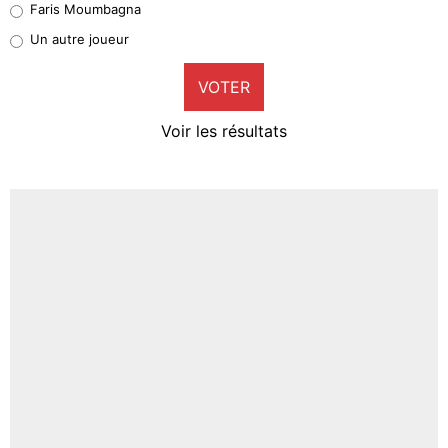
Faris Moumbagna
Pierre-Emile Hojbjerg
Un autre joueur
9%
VOTER
Neal Maupay
4%
Voir les résultats
Amine Harit
3%
Faris Moumbagna
4%
Un autre joueur
5%
1637 personnes ont participé aux votes.