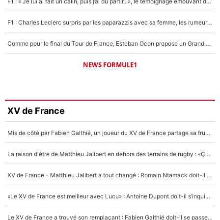
F1 : « Je lui ai fait un câlin, puis j’ai dû partir...», le témoignage émouvant de Max Verstappen sur sa fille
F1 : Charles Leclerc surpris par les paparazzis avec sa femme, les rumeurs étaient vraies !
Comme pour le final du Tour de France, Esteban Ocon propose un Grand Prix de Formule 1 à Paris : «Autour de l’Arc de Triomphe, ce serait génial» !
NEWS FORMULE1
XV de France
Mis de côté par Fabien Galthié, un joueur du XV de France partage sa frustration : «ils ne me l’ont pas dit tout de suite»
La raison d'être de Matthieu Jalibert en dehors des terrains de rugby : «Ça m'atteint autant que si tu touches à un membre de ma famille»
XV de France - Matthieu Jalibert a tout changé : Romain Ntamack doit-il s’inquiéter pour sa place à un an de la Coupe du monde ?
«Le XV de France est meilleur avec Lucu» : Antoine Dupont doit-il s’inquiéter pour sa place ?
Le XV de France a trouvé son remplaçant : Fabien Galthié doit-il se passer d'Antoine Dupont ?