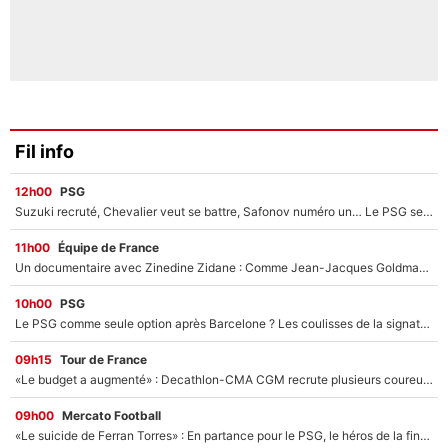
Fil info
12h00
PSG
Suzuki recruté, Chevalier veut se battre, Safonov numéro un… Le PSG se lance encore dans un gros chantier pour le poste de gardien de but
11h00
Équipe de France
Un documentaire avec Zinedine Zidane : Comme Jean-Jacques Goldman et Mylène Farmer, le nouveau sélectionneur de l'équipe de France a recalé une journaliste très connue
10h00
PSG
Le PSG comme seule option après Barcelone ? Les coulisses de la signature historique de Lionel Messi sont révélées au grand jour !
09h15
Tour de France
«Le budget a augmenté» : Decathlon-CMA CGM recrute plusieurs coureurs pour offrir à Paul Seixas une équipe pour gagner le Tour de France 2027
09h00
Mercato Football
«Le suicide de Ferran Torres» : En partance pour le PSG, le héros de la finale de la Coupe du monde s'attire les foudres de la presse espagnole !