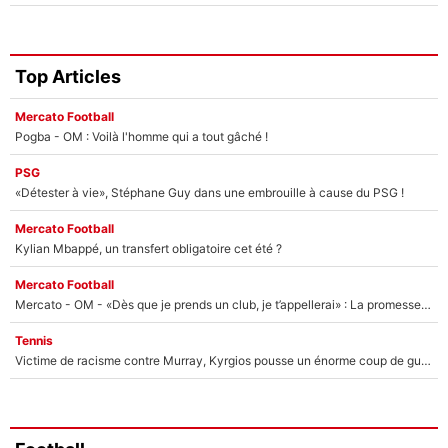
Top Articles
Mercato Football
Pogba - OM : Voilà l'homme qui a tout gâché !
PSG
«Détester à vie», Stéphane Guy dans une embrouille à cause du PSG !
Mercato Football
Kylian Mbappé, un transfert obligatoire cet été ?
Mercato Football
Mercato - OM - «Dès que je prends un club, je t’appellerai» : La promesse de Marcelino au moment de claquer la porte
Tennis
Victime de racisme contre Murray, Kyrgios pousse un énorme coup de gueule !