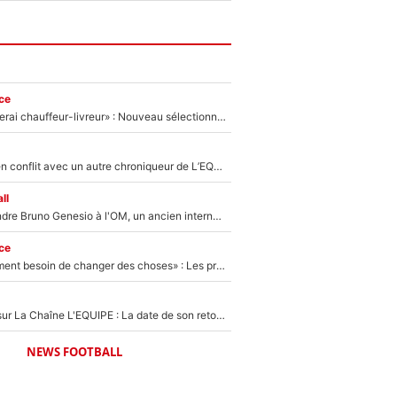
ce
«Plus grand, je ferai chauffeur-livreur» : Nouveau sélectionneur des Bleus, Zinédine Zidane s’était imaginé un avenir très différent lorsqu'il était enfant
Johan Micoud en conflit avec un autre chroniqueur de L’EQUIPE du Soir : «Pendant un moment, je ne les ai pas remis ensemble dans l'émission»
ll
Proche de rejoindre Bruno Genesio à l'OM, un ancien international français va finalement débarquer... sur RMC !
ce
«Il y a probablement besoin de changer des choses» : Les premiers changements de Zinedine Zidane en équipe de France sont révélés ?
France Pierron sur La Chaîne L'EQUIPE : La date de son retour dans L'EQUIPE de Choc est connue... et c'était très attendu
NEWS FOOTBALL