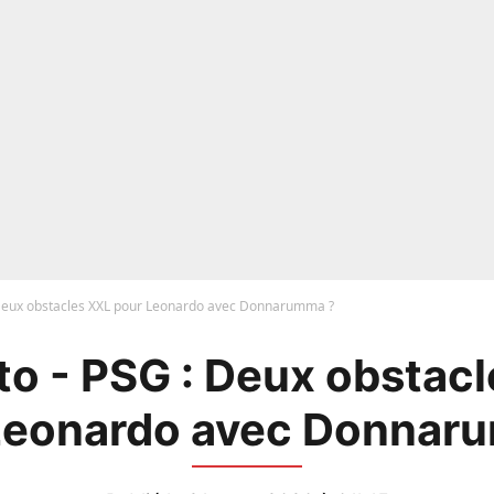
Deux obstacles XXL pour Leonardo avec Donnarumma ?
o - PSG : Deux obstac
Leonardo avec Donnar