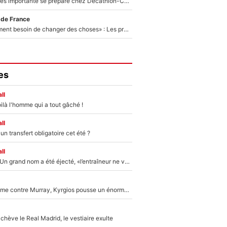
Une signature très importante se prépare chez Decathlon-CMA CGM pour aider Paul Seixas à gagner le Tour de France 2027
 de France
«Il y a probablement besoin de changer des choses» : Les premiers changements de Zinedine Zidane en équipe de France sont révélés ?
es
ll
ilà l'homme qui a tout gâché !
ll
n transfert obligatoire cet été ?
ll
Mercato - OM : Un grand nom a été éjecté, «l’entraîneur ne voulait pas me conserver»
Victime de racisme contre Murray, Kyrgios pousse un énorme coup de gueule !
hève le Real Madrid, le vestiaire exulte