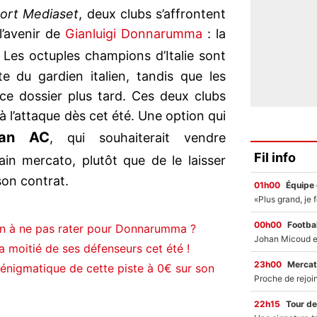
ort Mediaset
, deux clubs s’affrontent
l’avenir de
Gianluigi Donnarumma
: la
. Les octuples champions d’Italie sont
e du gardien italien, tandis que les
ce dossier plus tard. Ces deux clubs
 l’attaque dès cet été. Une option qui
lan AC
, qui souhaiterait vendre
Fil info
in mercato, plutôt que de le laisser
 son contrat.
01h00
Équipe
00h00
Footbal
n à ne pas rater pour Donnarumma ?
a moitié de ses défenseurs cet été !
23h00
Mercat
énigmatique de cette piste à 0€ sur son
22h15
Tour de