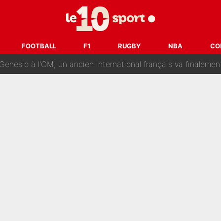
reur» : Nouveau sélectionneur des Bleus, Zinédine Zidane s’était imaginé un av
 autre chroniqueur de L’EQUIPE du Soir : «Pendant un moment, je ne les 
FOOTBALL
F1
RUGBY
NBA
CO
enesio à l'OM, un ancien international français va finalemen
te se prépare chez Decathlon-CMA CGM pour aider Paul Seixas
e changer des choses» : Les premiers changements de Zinedine Zidan