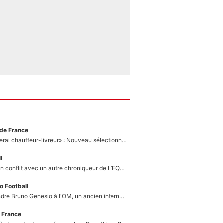
 de France
«Plus grand, je ferai chauffeur-livreur» : Nouveau sélectionneur des Bleus, Zinédine Zidane s’était imaginé un avenir très différent lorsqu'il était enfant
l
Johan Micoud en conflit avec un autre chroniqueur de L’EQUIPE du Soir : «Pendant un moment, je ne les ai pas remis ensemble dans l'émission»
o Football
Proche de rejoindre Bruno Genesio à l'OM, un ancien international français va finalement débarquer... sur RMC !
 France