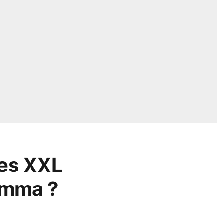
les XXL
umma ?