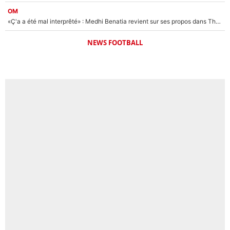
OM
«Ç'a a été mal interprêté» : Medhi Benatia revient sur ses propos dans The Bridge et précise ses conditions pour rejoindre le PSG !
NEWS FOOTBALL