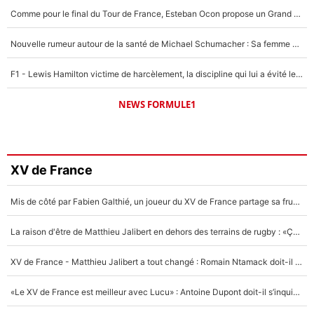
Comme pour le final du Tour de France, Esteban Ocon propose un Grand Prix de Formule 1 à Paris : «Autour de l’Arc de Triomphe, ce serait génial» !
Nouvelle rumeur autour de la santé de Michael Schumacher : Sa femme Corinna sort du silence
F1 - Lewis Hamilton victime de harcèlement, la discipline qui lui a évité le pire : «J'aurais probablement mal tourné»
NEWS FORMULE1
XV de France
Mis de côté par Fabien Galthié, un joueur du XV de France partage sa frustration : «ils ne me l’ont pas dit tout de suite»
La raison d'être de Matthieu Jalibert en dehors des terrains de rugby : «Ça m'atteint autant que si tu touches à un membre de ma famille»
XV de France - Matthieu Jalibert a tout changé : Romain Ntamack doit-il s’inquiéter pour sa place à un an de la Coupe du monde ?
«Le XV de France est meilleur avec Lucu» : Antoine Dupont doit-il s’inquiéter pour sa place ?