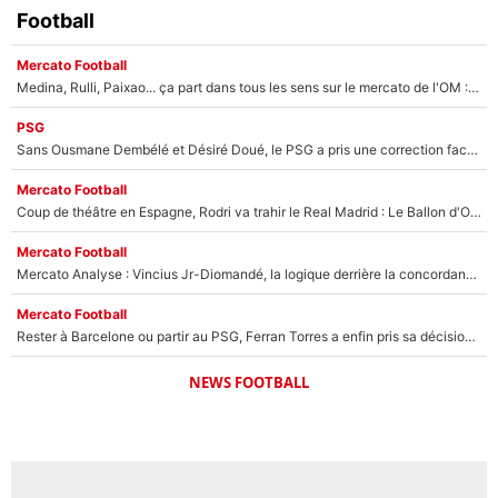
Football
Mercato Football
Medina, Rulli, Paixao... ça part dans tous les sens sur le mercato de l'OM : Frank McCourt va enfin récupérer l'argent qu'il attend ?
PSG
Sans Ousmane Dembélé et Désiré Doué, le PSG a pris une correction face à Majorque : Luis Enrique attend avec impatience des renforts !
Mercato Football
Coup de théâtre en Espagne, Rodri va trahir le Real Madrid : Le Ballon d'Or a choisi de signer au FC Barcelone !
Mercato Football
Mercato Analyse : Vincius Jr-Diomandé, la logique derrière la concordance des temps
Mercato Football
Rester à Barcelone ou partir au PSG, Ferran Torres a enfin pris sa décision : La course contre la montre est lancée !
NEWS FOOTBALL