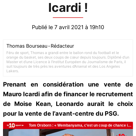
Icardi !
Publié le 7 avril 2021 à 19h10
Thomas Bourseau
-
Rédacteur
Féru de sport, Thomas a grandi entre le ballon rond du football et le
orange du basket, ses deux coups de cœur depuis toujours. Diplômé d’un
Master et d’une Licence à l’Institut Européen du Journalisme de Paris, il
suit toujours de très près les aventures d’Arsenal et des Los Angeles
Lakers.
Prenant en considération une vente de
Mauro Icardi afin de financer le recrutement
de Moise Kean, Leonardo aurait le choix
pour la vente de l’avant-centre du PSG.