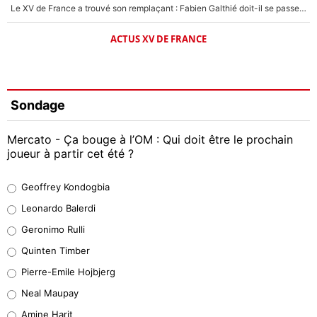
Le XV de France a trouvé son remplaçant : Fabien Galthié doit-il se passer d'Antoine Dupont ?
ACTUS XV DE FRANCE
Sondage
Mercato - Ça bouge à l’OM : Qui doit être le prochain
joueur à partir cet été ?
Geoffrey Kondogbia
Geoffrey Kondogbia
38%
Leonardo Balerdi
Leonardo Balerdi
Geronimo Rulli
32%
Quinten Timber
Geronimo Rulli
Pierre-Emile Hojbjerg
5%
Neal Maupay
Quinten Timber
Amine Harit