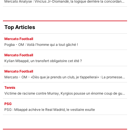
Mercato Analyse : Vincius Jr-Diomandé, la logique derrière la concordance des temps
Top Articles
Mercato Football
Pogba - OM : Voilà l'homme qui a tout gâché !
Mercato Football
Kylian Mbappé, un transfert obligatoire cet été ?
Mercato Football
Mercato - OM - «Dès que je prends un club, je t’appellerai» : La promesse de Marcelino au moment de claquer la porte
Tennis
Victime de racisme contre Murray, Kyrgios pousse un énorme coup de gueule !
PSG
PSG : Mbappé achève le Real Madrid, le vestiaire exulte