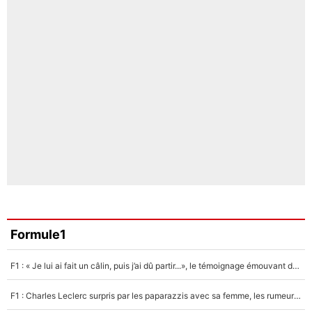
Formule1
F1 : « Je lui ai fait un câlin, puis j’ai dû partir...», le témoignage émouvant de Max Verstappen sur sa fille
F1 : Charles Leclerc surpris par les paparazzis avec sa femme, les rumeurs étaient vraies !