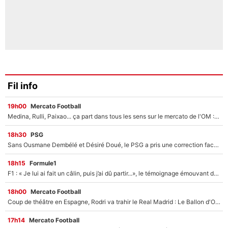
Fil info
19h00
Mercato Football
Medina, Rulli, Paixao... ça part dans tous les sens sur le mercato de l'OM : Frank McCourt va enfin récupérer l'argent qu'il attend ?
18h30
PSG
Sans Ousmane Dembélé et Désiré Doué, le PSG a pris une correction face à Majorque : Luis Enrique attend avec impatience des renforts !
18h15
Formule1
F1 : « Je lui ai fait un câlin, puis j’ai dû partir...», le témoignage émouvant de Max Verstappen sur sa fille
18h00
Mercato Football
Coup de théâtre en Espagne, Rodri va trahir le Real Madrid : Le Ballon d'Or a choisi de signer au FC Barcelone !
17h14
Mercato Football