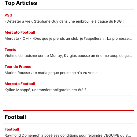
Top Articles
PSG
«Détester à vie», Stéphane Guy dans une embrouille à cause du PSG !
Mercato Football
Mercato - OM - «Dès que je prends un club, je t’appellerai» : La promesse de Marcelino au moment de claquer la porte
Tennis
Victime de racisme contre Murray, Kyrgios pousse un énorme coup de gueule !
Tour de France
Marion Rousse : Le mariage que personne n'a vu venir !
Mercato Football
Kylian Mbappé, un transfert obligatoire cet été ?
Football
Football
Raymond Domenech a posé ses conditions pour rejoindre L'EQUIPE du Soir : Il refuse de faire l'émission avec un autre chroniqueur !