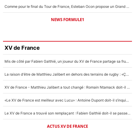
Comme pour le final du Tour de France, Esteban Ocon propose un Grand Prix de Formule 1 à Paris : «Autour de l’Arc de Triomphe, ce serait génial» !
NEWS FORMULE1
XV de France
Mis de côté par Fabien Galthié, un joueur du XV de France partage sa frustration : «ils ne me l’ont pas dit tout de suite»
La raison d'être de Matthieu Jalibert en dehors des terrains de rugby : «Ça m'atteint autant que si tu touches à un membre de ma famille»
XV de France - Matthieu Jalibert a tout changé : Romain Ntamack doit-il s’inquiéter pour sa place à un an de la Coupe du monde ?
«Le XV de France est meilleur avec Lucu» : Antoine Dupont doit-il s’inquiéter pour sa place ?
Le XV de France a trouvé son remplaçant : Fabien Galthié doit-il se passer d'Antoine Dupont ?
ACTUS XV DE FRANCE