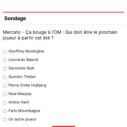
Sondage
Mercato - Ça bouge à l’OM : Qui doit être le prochain
joueur à partir cet été ?
Geoffrey Kondogbia
Geoffrey Kondogbia
38%
Leonardo Balerdi
Leonardo Balerdi
Geronimo Rulli
32%
Quinten Timber
Geronimo Rulli
Pierre-Emile Hojbjerg
5%
Neal Maupay
Quinten Timber
Amine Harit
1%
Faris Moumbagna
Pierre-Emile Hojbjerg
Un autre joueur
9%