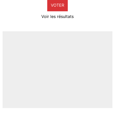
VOTER
Neal Maupay
4%
Voir les résultats
Amine Harit
3%
Faris Moumbagna
4%
Un autre joueur
5%
1664 personnes ont participé aux votes.