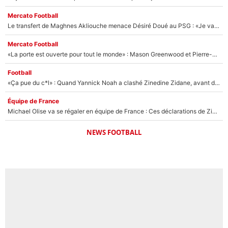
Mercato Football
Le transfert de Maghnes Akliouche menace Désiré Doué au PSG : «Je valide à 200%»
Mercato Football
«La porte est ouverte pour tout le monde» : Mason Greenwood et Pierre-Emerick Aubameyang ont quitté l'OM, Amine Gouiri balance sur la suite du mercato et sur la réaction du vestiaire !
Football
«Ça pue du c*l» : Quand Yannick Noah a clashé Zinedine Zidane, avant de se faire recadrer par le nouveau sélectionneur de l'équipe de France !
Équipe de France
Michael Olise va se régaler en équipe de France : Ces déclarations de Zinedine Zidane qui prouvent qu'il va tout miser sur la star du Bayern Munich !
NEWS FOOTBALL