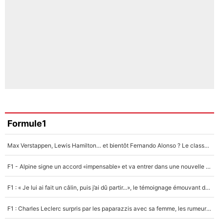
Formule1
Max Verstappen, Lewis Hamilton… et bientôt Fernando Alonso ? Le classement des pilotes les mieux payés en Formule 1 risque de changer !
F1 - Alpine signe un accord «impensable» et va entrer dans une nouvelle dimension : Grande nouvelle pour Pierre Gasly !
F1 : « Je lui ai fait un câlin, puis j’ai dû partir...», le témoignage émouvant de Max Verstappen sur sa fille
F1 : Charles Leclerc surpris par les paparazzis avec sa femme, les rumeurs étaient vraies !