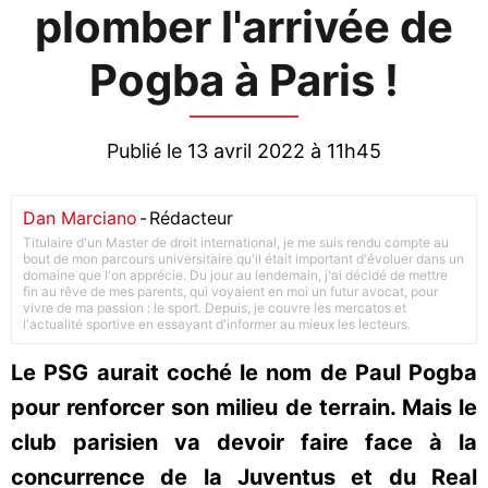
plomber l'arrivée de
Pogba à Paris !
Publié le 13 avril 2022 à 11h45
Dan Marciano
-
Rédacteur
Titulaire d'un Master de droit international, je me suis rendu compte au
bout de mon parcours universitaire qu'il était important d'évoluer dans un
domaine que l'on apprécie. Du jour au lendemain, j'ai décidé de mettre
fin au rêve de mes parents, qui voyaient en moi un futur avocat, pour
vivre de ma passion : le sport. Depuis, je couvre les mercatos et
l'actualité sportive en essayant d'informer au mieux les lecteurs.
Le PSG aurait coché le nom de Paul Pogba
pour renforcer son milieu de terrain. Mais le
club parisien va devoir faire face à la
concurrence de la Juventus et du Real