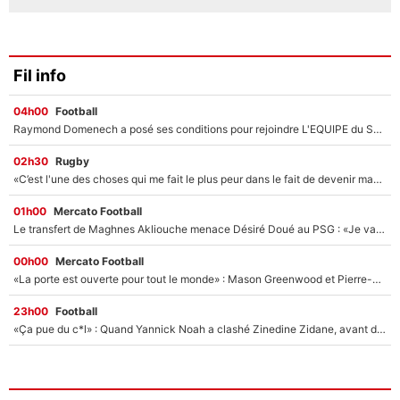
Fil info
04h00
Football
Raymond Domenech a posé ses conditions pour rejoindre L'EQUIPE du Soir : Il refuse de faire l'émission avec un autre chroniqueur !
02h30
Rugby
«C’est l'une des choses qui me fait le plus peur dans le fait de devenir maman» : En couple avec Antoine Dupont, Iris Mittenaere s'inquiète déjà pour ses futurs enfants !
01h00
Mercato Football
Le transfert de Maghnes Akliouche menace Désiré Doué au PSG : «Je valide à 200%»
00h00
Mercato Football
«La porte est ouverte pour tout le monde» : Mason Greenwood et Pierre-Emerick Aubameyang ont quitté l'OM, Amine Gouiri balance sur la suite du mercato et sur la réaction du vestiaire !
23h00
Football
«Ça pue du c*l» : Quand Yannick Noah a clashé Zinedine Zidane, avant de se faire recadrer par le nouveau sélectionneur de l'équipe de France !