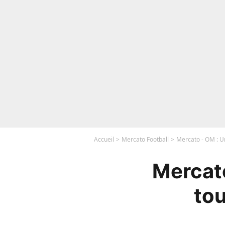
Accueil
Mercato Football
Mercato - OM : U
Mercat
tou