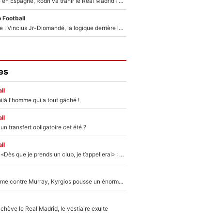
Coup de théâtre en Espagne, Rodri va trahir le Real Madrid : Le Ballon d'Or a choisi de signer au FC Barcelone !
 Football
Mercato Analyse : Vincius Jr-Diomandé, la logique derrière la concordance des temps
es
ll
ilà l'homme qui a tout gâché !
ll
n transfert obligatoire cet été ?
ll
Mercato - OM - «Dès que je prends un club, je t’appellerai» : La promesse de Marcelino au moment de claquer la porte
Victime de racisme contre Murray, Kyrgios pousse un énorme coup de gueule !
hève le Real Madrid, le vestiaire exulte