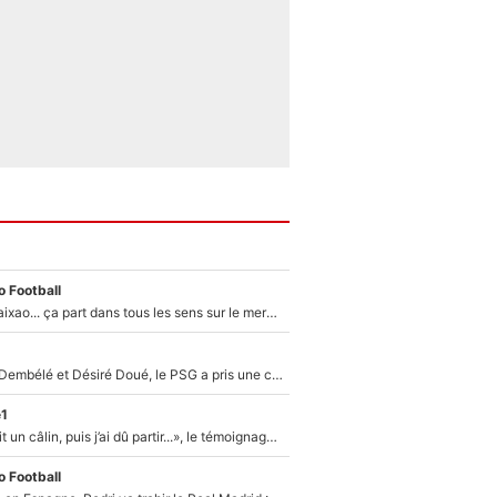
 Football
Medina, Rulli, Paixao... ça part dans tous les sens sur le mercato de l'OM : Frank McCourt va enfin récupérer l'argent qu'il attend ?
Sans Ousmane Dembélé et Désiré Doué, le PSG a pris une correction face à Majorque : Luis Enrique attend avec impatience des renforts !
e1
F1 : « Je lui ai fait un câlin, puis j’ai dû partir...», le témoignage émouvant de Max Verstappen sur sa fille
 Football