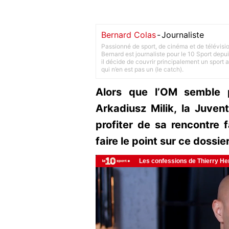
Bernard Colas
-
Journaliste
Passionné de sport, de cinéma et de télévisi
Bernard est journaliste pour le 10 Sport depu
il décide de couvrir principalement un sport adu
qui n’en est pas un (le catch).
Alors que l’OM semble 
Arkadiusz Milik, la Juventu
profiter de sa rencontre 
faire le point sur ce dossie