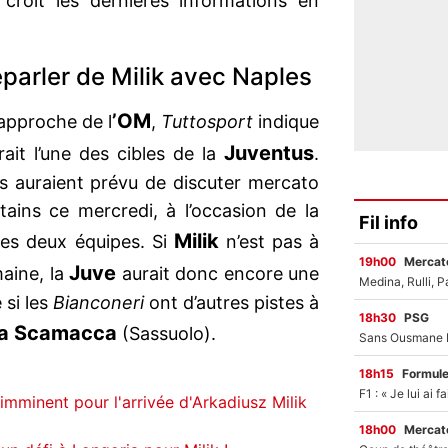
 croit les dernières informations en
eparler de Milik avec Naples
’OM
approche de l
,
Tuttosport
indique
Juventus
rait l’une des cibles de la
.
nois auraient prévu de discuter mercato
ains ce mercredi, à l’occasion de la
Fil info
Milik
les deux équipes. Si
n’est pas à
19h00
Mercato
Juve
maine, la
aurait donc encore une
 si les
Bianconeri
ont d’autres pistes à
18h30
PSG
ca Scamacca
(Sassuolo).
18h15
Formul
minent pour l'arrivée d'Arkadiusz Milik
18h00
Mercato