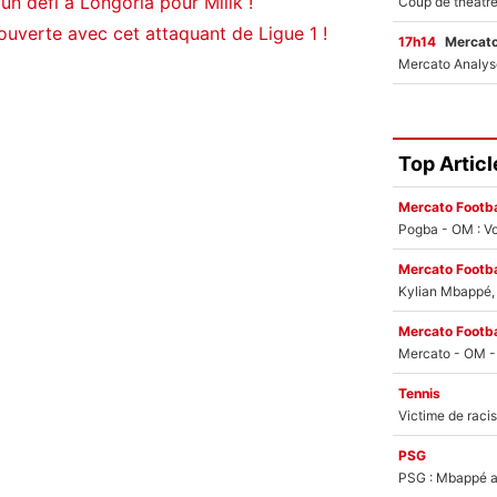
n défi à Longoria pour Milik !
ouverte avec cet attaquant de Ligue 1 !
17h14
Mercato
Top Articl
Mercato Footba
Pogba - OM : Vo
Mercato Footba
Kylian Mbappé, u
Mercato Footba
Tennis
PSG
PSG : Mbappé ac