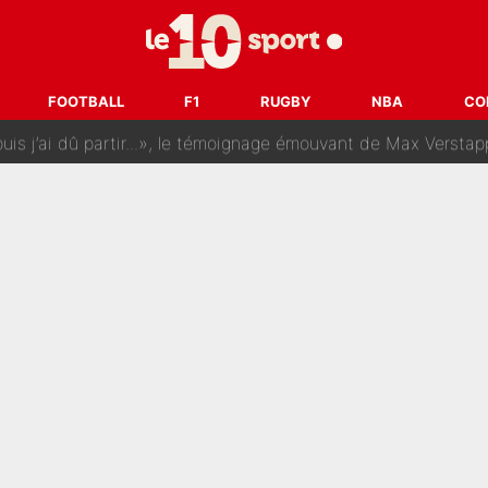
rt dans tous les sens sur le mercato de l'OM : Frank McCourt va enf
 Doué, le PSG a pris une correction face à Majorque : Luis Enrique a
FOOTBALL
F1
RUGBY
NBA
CO
, puis j’ai dû partir...», le témoignage émouvant de Max Verstapp
 Rodri va trahir le Real Madrid : Le Ballon d'Or a choisi de 
r-Diomandé, la logique derrière la concordance des temps