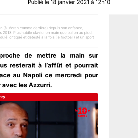
Publié le 18 janvier 2021 à 12h10
on (à l’écran comme derrière) depuis son enfance,
is 2018. Plus habile clavier en main que ballon au pied,
lé, critiqué et détesté à la fois (le football) et un sport
proche de mettre la main sur
s resterait à l’affût et pourrait
face au Napoli ce mercredi pour
r avec les Azzurri.