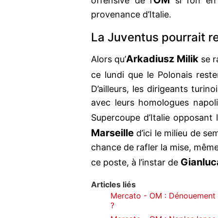
OM
offensive de l’
si l’on en
provenance d’Italie.
La Juventus pourrait r
Arkadiusz Milik
Alors qu’
se r
ce lundi que le Polonais reste
D’ailleurs, les dirigeants turi
avec leurs homologues napolit
Supercoupe d’Italie opposant 
Marseille
d’ici le milieu de se
chance de rafler la mise, même
Gianlu
ce poste, à l’instar de
Articles liés
Mercato - OM : Dénouement im
?