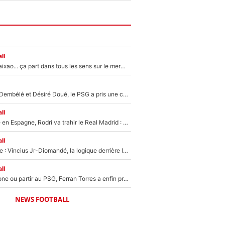
ll
Medina, Rulli, Paixao... ça part dans tous les sens sur le mercato de l'OM : Frank McCourt va enfin récupérer l'argent qu'il attend ?
Sans Ousmane Dembélé et Désiré Doué, le PSG a pris une correction face à Majorque : Luis Enrique attend avec impatience des renforts !
ll
Coup de théâtre en Espagne, Rodri va trahir le Real Madrid : Le Ballon d'Or a choisi de signer au FC Barcelone !
ll
Mercato Analyse : Vincius Jr-Diomandé, la logique derrière la concordance des temps
ll
Rester à Barcelone ou partir au PSG, Ferran Torres a enfin pris sa décision : La course contre la montre est lancée !
NEWS FOOTBALL