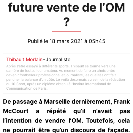
future vente de l’OM
?
Publié le 18 mars 2021 à 05h45
Thibault Morlain
-
Journaliste
Après s’être essayé à différents sports, Thibault se tourne vers une
carrière de footballeur amateur. Au moment de faire un choix entre
devenir footballeur professionnel et journaliste, les qualités ont fait
pencher la balance d’un côté. Le voilà désormais au sein de la rédaction
du 10 Sport, après un diplôme obtenu à l’Institut International de
Communication de Paris.
De passage à Marseille dernièrement, Frank
McCourt a répété qu’il n’avait pas
l’intention de vendre l’OM. Toutefois, cela
ne pourrait être qu’un discours de façade.