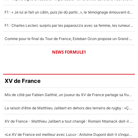
F1 : « Je lui ai fait un câlin, puis j’ai dû partir...», le témoignage émouvant de Max Verstappen sur sa fille
F1 : Charles Leclerc surpris par les paparazzis avec sa femme, les rumeurs étaient vraies !
Comme pour le final du Tour de France, Esteban Ocon propose un Grand Prix de Formule 1 à Paris : «Autour de l’Arc de Triomphe, ce serait génial» !
NEWS FORMULE1
XV de France
Mis de côté par Fabien Galthié, un joueur du XV de France partage sa frustration : «ils ne me l’ont pas dit tout de suite»
La raison d'être de Matthieu Jalibert en dehors des terrains de rugby : «Ça m'atteint autant que si tu touches à un membre de ma famille»
XV de France - Matthieu Jalibert a tout changé : Romain Ntamack doit-il s’inquiéter pour sa place à un an de la Coupe du monde ?
«Le XV de France est meilleur avec Lucu» : Antoine Dupont doit-il s’inquiéter pour sa place ?