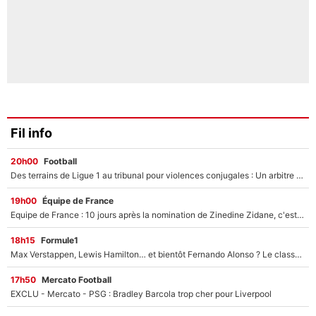
Fil info
20h00
Football
Des terrains de Ligue 1 au tribunal pour violences conjugales : Un arbitre français encourt une peine de 18 mois de prison !
19h00
Équipe de France
Equipe de France : 10 jours après la nomination de Zinedine Zidane, c'est au tour de son fils de prendre un nouveau départ !
18h15
Formule1
Max Verstappen, Lewis Hamilton… et bientôt Fernando Alonso ? Le classement des pilotes les mieux payés en Formule 1 risque de changer !
17h50
Mercato Football
EXCLU - Mercato - PSG : Bradley Barcola trop cher pour Liverpool