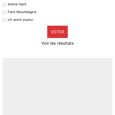
Quinten Timber
Amine Harit
1%
Faris Moumbagna
Pierre-Emile Hojbjerg
Un autre joueur
9%
VOTER
Neal Maupay
4%
Voir les résultats
Amine Harit
3%
Faris Moumbagna
4%
Un autre joueur
5%
1614 personnes ont participé aux votes.