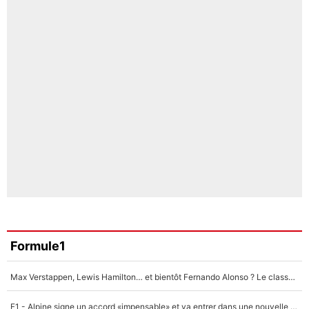
Formule1
Max Verstappen, Lewis Hamilton… et bientôt Fernando Alonso ? Le classement des pilotes les mieux payés en Formule 1 risque de changer !
F1 - Alpine signe un accord «impensable» et va entrer dans une nouvelle dimension : Grande nouvelle pour Pierre Gasly !