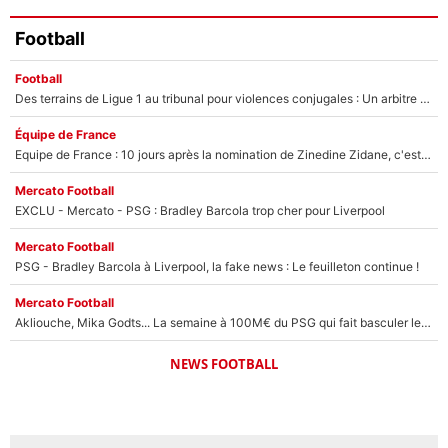
Football
Football
Des terrains de Ligue 1 au tribunal pour violences conjugales : Un arbitre français encourt une peine de 18 mois de prison !
Équipe de France
Equipe de France : 10 jours après la nomination de Zinedine Zidane, c'est au tour de son fils de prendre un nouveau départ !
Mercato Football
EXCLU - Mercato - PSG : Bradley Barcola trop cher pour Liverpool
Mercato Football
PSG - Bradley Barcola à Liverpool, la fake news : Le feuilleton continue !
Mercato Football
Akliouche, Mika Godts... La semaine à 100M€ du PSG qui fait basculer le mercato du PSG !
NEWS FOOTBALL