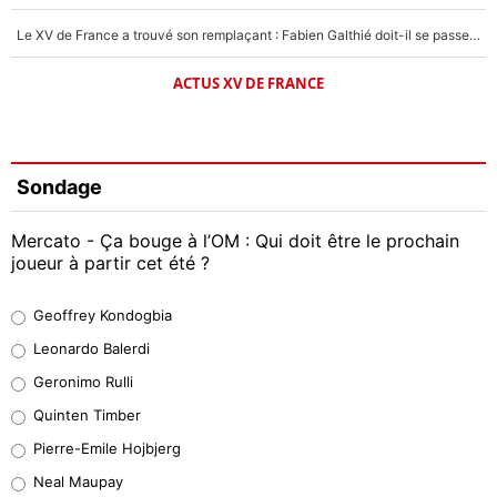
Le XV de France a trouvé son remplaçant : Fabien Galthié doit-il se passer d'Antoine Dupont ?
ACTUS XV DE FRANCE
Sondage
Mercato - Ça bouge à l’OM : Qui doit être le prochain
joueur à partir cet été ?
Geoffrey Kondogbia
Geoffrey Kondogbia
38%
Leonardo Balerdi
Leonardo Balerdi
Geronimo Rulli
32%
Quinten Timber
Geronimo Rulli
Pierre-Emile Hojbjerg
5%
Neal Maupay