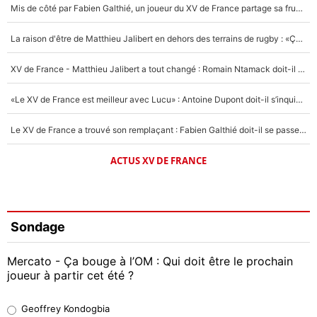
Mis de côté par Fabien Galthié, un joueur du XV de France partage sa frustration : «ils ne me l’ont pas dit tout de suite»
La raison d'être de Matthieu Jalibert en dehors des terrains de rugby : «Ça m'atteint autant que si tu touches à un membre de ma famille»
XV de France - Matthieu Jalibert a tout changé : Romain Ntamack doit-il s’inquiéter pour sa place à un an de la Coupe du monde ?
«Le XV de France est meilleur avec Lucu» : Antoine Dupont doit-il s’inquiéter pour sa place ?
Le XV de France a trouvé son remplaçant : Fabien Galthié doit-il se passer d'Antoine Dupont ?
ACTUS XV DE FRANCE
Sondage
Mercato - Ça bouge à l’OM : Qui doit être le prochain
joueur à partir cet été ?
Geoffrey Kondogbia
Geoffrey Kondogbia