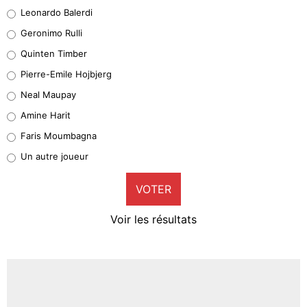
38%
Leonardo Balerdi
Leonardo Balerdi
Geronimo Rulli
32%
Quinten Timber
Geronimo Rulli
Pierre-Emile Hojbjerg
5%
Neal Maupay
Quinten Timber
Amine Harit
1%
Faris Moumbagna
Pierre-Emile Hojbjerg
Un autre joueur
9%
VOTER
Neal Maupay
4%
Voir les résultats
Amine Harit
3%
Faris Moumbagna
4%