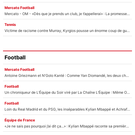
Mercato Football
Mercato - OM - «Dès que je prends un club, je t’appellerai» : La promesse de Marcelino au moment de claquer la porte
Tennis
Victime de racisme contre Murray, Kyrgios pousse un énorme coup de gueule !
Football
Mercato Football
Antoine Griezmann et N'Golo Kanté : Comme Yan Diomandé, les deux champions du monde ont refusé de signer au PSG !
Football
Un chroniqueur de L’Équipe du Soir viré par La Chaîne L’Équipe : Même Olivier Ménard n’avait pas pu empêcher son départ, «je l’ai appris sur Twitter, je l’ai vécu assez mal»
Football
Loin du Real Madrid et du PSG, les inséparables Kylian Mbappé et Achraf Hakimi changent d'équipe le temps d'une journée !
Équipe de France
«Je ne sais pas pourquoi j’ai dit ça...» : Kylian Mbappé raconte sa première rencontre avec Zinédine Zidane (et c’est très drôle)