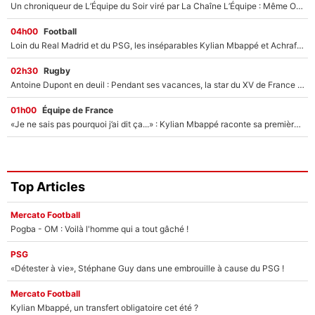
Un chroniqueur de L’Équipe du Soir viré par La Chaîne L’Équipe : Même Olivier Ménard n’avait pas pu empêcher son départ, «je l’ai appris sur Twitter, je l’ai vécu assez mal»
04h00
Football
Loin du Real Madrid et du PSG, les inséparables Kylian Mbappé et Achraf Hakimi changent d'équipe le temps d'une journée !
02h30
Rugby
Antoine Dupont en deuil : Pendant ses vacances, la star du XV de France a perdu sa grand-mère
01h00
Équipe de France
«Je ne sais pas pourquoi j’ai dit ça...» : Kylian Mbappé raconte sa première rencontre avec Zinédine Zidane (et c’est très drôle)
Top Articles
Mercato Football
Pogba - OM : Voilà l'homme qui a tout gâché !
PSG
«Détester à vie», Stéphane Guy dans une embrouille à cause du PSG !
Mercato Football
Kylian Mbappé, un transfert obligatoire cet été ?