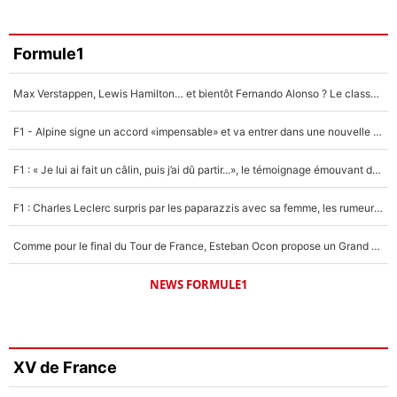
Formule1
Max Verstappen, Lewis Hamilton… et bientôt Fernando Alonso ? Le classement des pilotes les mieux payés en Formule 1 risque de changer !
F1 - Alpine signe un accord «impensable» et va entrer dans une nouvelle dimension : Grande nouvelle pour Pierre Gasly !
F1 : « Je lui ai fait un câlin, puis j’ai dû partir...», le témoignage émouvant de Max Verstappen sur sa fille
F1 : Charles Leclerc surpris par les paparazzis avec sa femme, les rumeurs étaient vraies !
Comme pour le final du Tour de France, Esteban Ocon propose un Grand Prix de Formule 1 à Paris : «Autour de l’Arc de Triomphe, ce serait génial» !
NEWS FORMULE1
XV de France