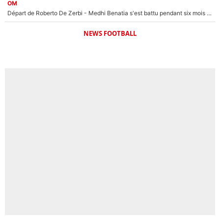
OM
Départ de Roberto De Zerbi - Medhi Benatia s'est battu pendant six mois pour le retenir à l'OM, le PSG a été le naufrage de trop : «Je pars avec toi»
NEWS FOOTBALL