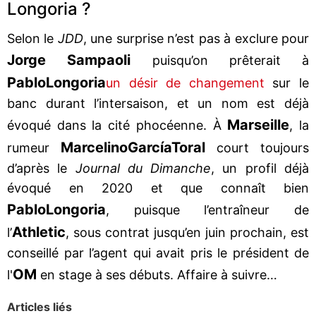
Longoria ?
Selon le
JDD
, une surprise n’est pas à exclure pour
Jorge Sampaoli
puisqu’on prêterait à
Pablo
Longoria
un désir de changement
sur le
banc durant l’intersaison, et un nom est déjà
Marseille
évoqué dans la cité phocéenne. À
, la
Marcelino
García
Toral
rumeur
court toujours
d’après le
Journal du Dimanche
, un profil déjà
évoqué en 2020 et que connaît bien
Pablo
Longoria
, puisque l’entraîneur de
Athletic
l’
, sous contrat jusqu’en juin prochain, est
conseillé par l’agent qui avait pris le président de
OM
l'
en stage à ses débuts. Affaire à suivre…
Articles liés