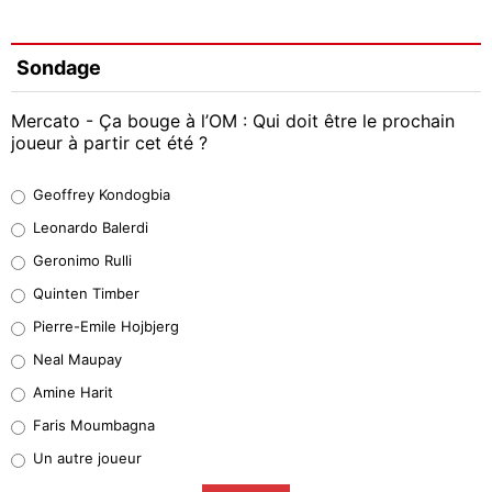
Sondage
Mercato - Ça bouge à l’OM : Qui doit être le prochain
joueur à partir cet été ?
Geoffrey Kondogbia
Geoffrey Kondogbia
38%
Leonardo Balerdi
Leonardo Balerdi
Geronimo Rulli
32%
Quinten Timber
Geronimo Rulli
Pierre-Emile Hojbjerg
4%
Neal Maupay
Quinten Timber
Amine Harit
1%
Faris Moumbagna
Pierre-Emile Hojbjerg
Un autre joueur
9%