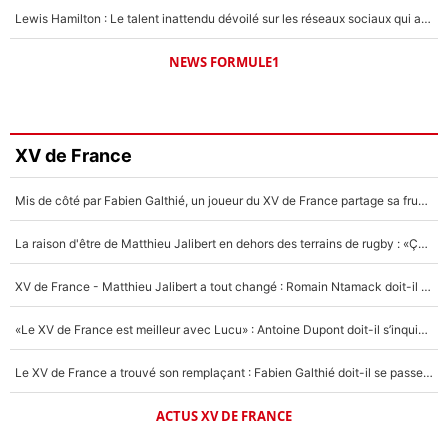
Lewis Hamilton : Le talent inattendu dévoilé sur les réseaux sociaux qui a impressionné Kim Kardashian pendant leurs vacances en amoureux !
NEWS FORMULE1
XV de France
Mis de côté par Fabien Galthié, un joueur du XV de France partage sa frustration : «ils ne me l’ont pas dit tout de suite»
La raison d'être de Matthieu Jalibert en dehors des terrains de rugby : «Ça m'atteint autant que si tu touches à un membre de ma famille»
XV de France - Matthieu Jalibert a tout changé : Romain Ntamack doit-il s’inquiéter pour sa place à un an de la Coupe du monde ?
«Le XV de France est meilleur avec Lucu» : Antoine Dupont doit-il s’inquiéter pour sa place ?
Le XV de France a trouvé son remplaçant : Fabien Galthié doit-il se passer d'Antoine Dupont ?
ACTUS XV DE FRANCE