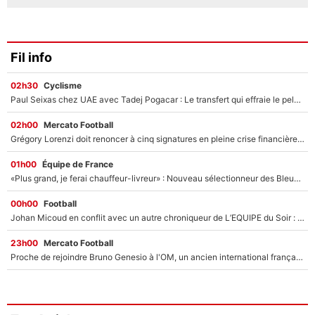
Fil info
02h30
Cyclisme
Paul Seixas chez UAE avec Tadej Pogacar : Le transfert qui effraie le peloton, «c’est la pire des choses qui puisse arriver»
02h00
Mercato Football
Grégory Lorenzi doit renoncer à cinq signatures en pleine crise financière : L’IA propose sept noms à l’OM pour un mercato réussi... à seulement 5M€ !
01h00
Équipe de France
«Plus grand, je ferai chauffeur-livreur» : Nouveau sélectionneur des Bleus, Zinédine Zidane s’était imaginé un avenir très différent lorsqu'il était enfant
00h00
Football
Johan Micoud en conflit avec un autre chroniqueur de L’EQUIPE du Soir : «Pendant un moment, je ne les ai pas remis ensemble dans l'émission»
23h00
Mercato Football
Proche de rejoindre Bruno Genesio à l'OM, un ancien international français va finalement débarquer... sur RMC !