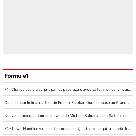
Formule1
F1 : Charles Leclerc surpris par les paparazzis avec sa femme, les rumeurs étaient vraies !
Comme pour le final du Tour de France, Esteban Ocon propose un Grand Prix de Formule 1 à Paris : «Autour de l’Arc de Triomphe, ce serait génial» !
Nouvelle rumeur autour de la santé de Michael Schumacher : Sa femme Corinna sort du silence
F1 - Lewis Hamilton victime de harcèlement, la discipline qui lui a évité le pire : «J'aurais probablement mal tourné»