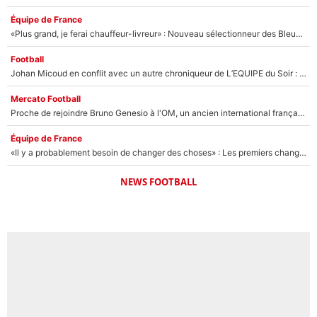
Équipe de France
«Plus grand, je ferai chauffeur-livreur» : Nouveau sélectionneur des Bleus, Zinédine Zidane s’était imaginé un avenir très différent lorsqu'il était enfant
Football
Johan Micoud en conflit avec un autre chroniqueur de L’EQUIPE du Soir : «Pendant un moment, je ne les ai pas remis ensemble dans l'émission»
Mercato Football
Proche de rejoindre Bruno Genesio à l'OM, un ancien international français va finalement débarquer... sur RMC !
Équipe de France
«Il y a probablement besoin de changer des choses» : Les premiers changements de Zinedine Zidane en équipe de France sont révélés ?
NEWS FOOTBALL