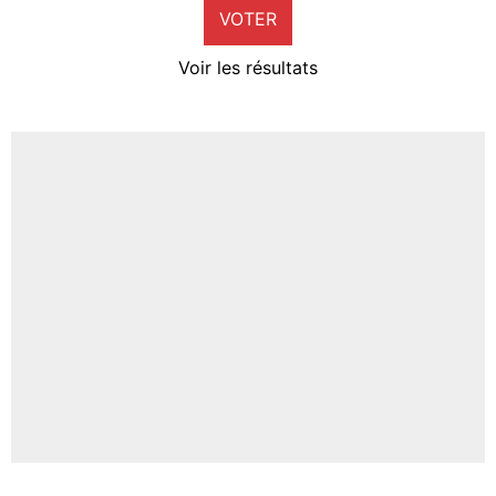
VOTER
Neal Maupay
4%
Voir les résultats
Amine Harit
3%
Faris Moumbagna
4%
Un autre joueur
5%
1459 personnes ont participé aux votes.