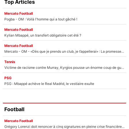
Top Articles
Mercato Football
Pogba - OM : Voilà l'homme qui a tout gâché !
Mercato Football
Kylian Mbappé, un transfert obligatoire cet été ?
Mercato Football
Mercato - OM - «Dès que je prends un club, je t’appellerai» : La promesse de Marcelino au moment de claquer la porte
Tennis
Victime de racisme contre Murray, Kyrgios pousse un énorme coup de gueule !
PSG
PSG : Mbappé achève le Real Madrid, le vestiaire exulte
Football
Mercato Football
Grégory Lorenzi doit renoncer à cinq signatures en pleine crise financière : L’IA propose sept noms à l’OM pour un mercato réussi... à seulement 5M€ !