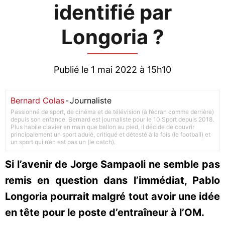
identifié par
Longoria ?
Publié le 1 mai 2022 à 15h10
Bernard Colas
-
Journaliste
Passionné de sport, de cinéma et de télévision (à l’écran comme derrière)
depuis son enfance, Bernard est journaliste pour le 10 Sport depuis 2018.
Plus habile clavier en main que ballon au pied, il décide de couvrir
principalement un sport adulé, critiqué et détesté à la fois (le football) et
un sport qui n’en est pas un (le catch).
Si l’avenir de Jorge Sampaoli ne semble pas
remis en question dans l’immédiat, Pablo
Longoria pourrait malgré tout avoir une idée
en tête pour le poste d’entraîneur à l’OM.