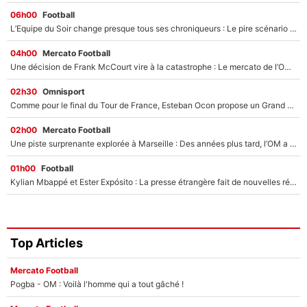
06h00
Football
L’Equipe du Soir change presque tous ses chroniqueurs : Le pire scénario imaginé par l’IA après le départ de Johan Micoud !
04h00
Mercato Football
Une décision de Frank McCourt vire à la catastrophe : Le mercato de l’OM provoque de nouvelles tensions en pleine crise financière !
02h30
Omnisport
Comme pour le final du Tour de France, Esteban Ocon propose un Grand Prix de Formule 1 à Paris : «Autour de l’Arc de Triomphe, ce serait génial» !
02h00
Mercato Football
Une piste surprenante explorée à Marseille : Des années plus tard, l’OM a tenté de faire revenir le joueur qui avait provoqué le départ d’André Villas-Boas !
01h00
Football
Kylian Mbappé et Ester Expósito : La presse étrangère fait de nouvelles révélations sur leurs vacances en amoureux
Top Articles
Mercato Football
Pogba - OM : Voilà l'homme qui a tout gâché !