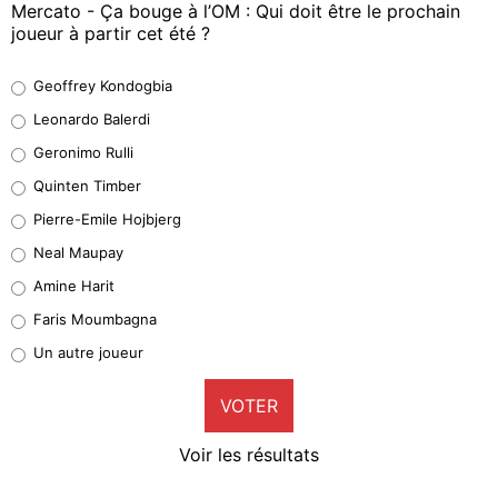
Mercato - Ça bouge à l’OM : Qui doit être le prochain
joueur à partir cet été ?
Geoffrey Kondogbia
Geoffrey Kondogbia
38%
Leonardo Balerdi
Leonardo Balerdi
Geronimo Rulli
32%
Quinten Timber
Geronimo Rulli
Pierre-Emile Hojbjerg
4%
Neal Maupay
Quinten Timber
Amine Harit
1%
Faris Moumbagna
Pierre-Emile Hojbjerg
Un autre joueur
9%
VOTER
Neal Maupay
4%
Voir les résultats
Amine Harit