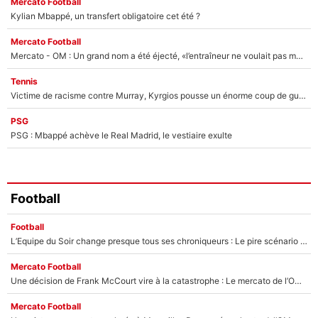
Mercato Football
Kylian Mbappé, un transfert obligatoire cet été ?
Mercato Football
Mercato - OM : Un grand nom a été éjecté, «l’entraîneur ne voulait pas me conserver»
Tennis
Victime de racisme contre Murray, Kyrgios pousse un énorme coup de gueule !
PSG
PSG : Mbappé achève le Real Madrid, le vestiaire exulte
Football
Football
L’Equipe du Soir change presque tous ses chroniqueurs : Le pire scénario imaginé par l’IA après le départ de Johan Micoud !
Mercato Football
Une décision de Frank McCourt vire à la catastrophe : Le mercato de l’OM provoque de nouvelles tensions en pleine crise financière !
Mercato Football