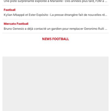
Une piste surprenante explorée à Marseille : Des années plus tard, l’OM a tenté de faire revenir le joueur qui avait provoqué le départ d’André Villas-Boas !
Football
Kylian Mbappé et Ester Expósito : La presse étrangère fait de nouvelles révélations sur leurs vacances en amoureux
Mercato Football
Bruno Genesio a déjà contacté un gardien pour remplacer Geronimo Rulli : La crise financière peut encore plomber les plans de l’OM sur le mercato
NEWS FOOTBALL