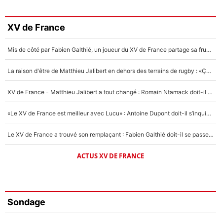
XV de France
Mis de côté par Fabien Galthié, un joueur du XV de France partage sa frustration : «ils ne me l’ont pas dit tout de suite»
La raison d'être de Matthieu Jalibert en dehors des terrains de rugby : «Ça m'atteint autant que si tu touches à un membre de ma famille»
XV de France - Matthieu Jalibert a tout changé : Romain Ntamack doit-il s’inquiéter pour sa place à un an de la Coupe du monde ?
«Le XV de France est meilleur avec Lucu» : Antoine Dupont doit-il s’inquiéter pour sa place ?
Le XV de France a trouvé son remplaçant : Fabien Galthié doit-il se passer d'Antoine Dupont ?
ACTUS XV DE FRANCE
Sondage