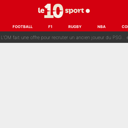
ès annonce un premier problème pour Zinedine Zidane en éq
 «impensable» et va entrer dans une nouvelle dimension : Gra
FOOTBALL
F1
RUGBY
NBA
CO
L'OM fait une offre pour recruter un ancien joueur du PSG... et
Le PSG a dit non au transfert qui bat tous les records sur 
e des ravages à Marseille : L’OM a placé 12 joueurs sur le marché des transferts… 