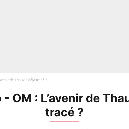
avenir de Thauvin déjà tracé ?
- OM : L’avenir de Tha
tracé ?