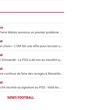
ce
Michael Olise : Pierre Ménès annonce un premier problème pour Zinedine Zidane en équipe de France
ll
«C’est un très bon choix» : L'OM fait une offre pour recruter un ancien joueur du PSG... et c'est validé dans l'After Foot !
ll
140M€ pour Yan Diomandé : Le PSG a dit non au transfert qui bat tous les records sur le mercato
ll
La crise financière continue de faire des ravages à Marseille : L’OM a placé 12 joueurs sur le marché des transferts… et ça pourrait lui rapporter près de 100M€ !
ll
Maghnes Akliouche raconte sa signature au PSG : Voilà les coulisses de son transfert de rêve à 50M€
NEWS FOOTBALL