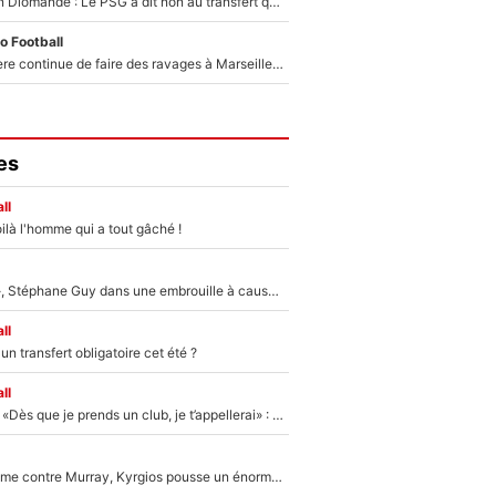
140M€ pour Yan Diomandé : Le PSG a dit non au transfert qui bat tous les records sur le mercato
o Football
La crise financière continue de faire des ravages à Marseille : L’OM a placé 12 joueurs sur le marché des transferts… et ça pourrait lui rapporter près de 100M€ !
es
ll
ilà l'homme qui a tout gâché !
«Détester à vie», Stéphane Guy dans une embrouille à cause du PSG !
ll
n transfert obligatoire cet été ?
ll
Mercato - OM - «Dès que je prends un club, je t’appellerai» : La promesse de Marcelino au moment de claquer la porte
Victime de racisme contre Murray, Kyrgios pousse un énorme coup de gueule !