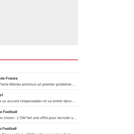
 de France
Michael Olise : Pierre Ménès annonce un premier problème pour Zinedine Zidane en équipe de France
e1
F1 - Alpine signe un accord «impensable» et va entrer dans une nouvelle dimension : Grande nouvelle pour Pierre Gasly !
o Football
«C’est un très bon choix» : L'OM fait une offre pour recruter un ancien joueur du PSG... et c'est validé dans l'After Foot !
 Football