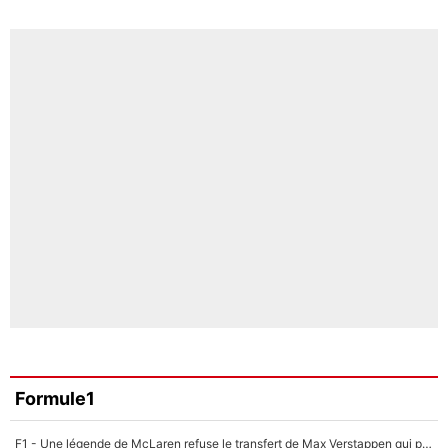
Formule1
F1 - Une légende de McLaren refuse le transfert de Max Verstappen qui pourrait «faire des vagues» et plomber l'ambiance dans l'équipe