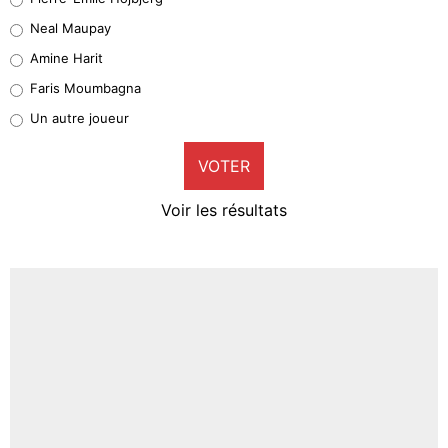
5%
Neal Maupay
Quinten Timber
Amine Harit
1%
Faris Moumbagna
Pierre-Emile Hojbjerg
Un autre joueur
9%
VOTER
Neal Maupay
4%
Voir les résultats
Amine Harit
3%
Faris Moumbagna
4%
Un autre joueur
5%
1676 personnes ont participé aux votes.