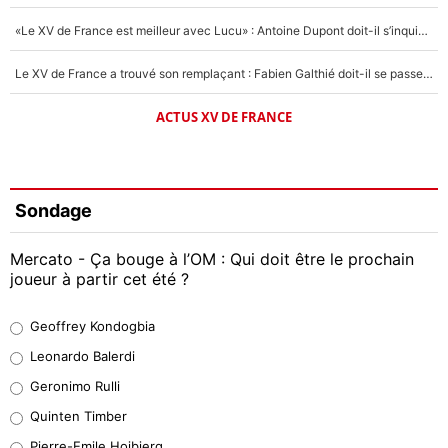
«Le XV de France est meilleur avec Lucu» : Antoine Dupont doit-il s’inquiéter pour sa place ?
Le XV de France a trouvé son remplaçant : Fabien Galthié doit-il se passer d'Antoine Dupont ?
ACTUS XV DE FRANCE
Sondage
Mercato - Ça bouge à l’OM : Qui doit être le prochain
joueur à partir cet été ?
Geoffrey Kondogbia
Geoffrey Kondogbia
38%
Leonardo Balerdi
Leonardo Balerdi
Geronimo Rulli
32%
Quinten Timber
Geronimo Rulli
Pierre-Emile Hojbjerg