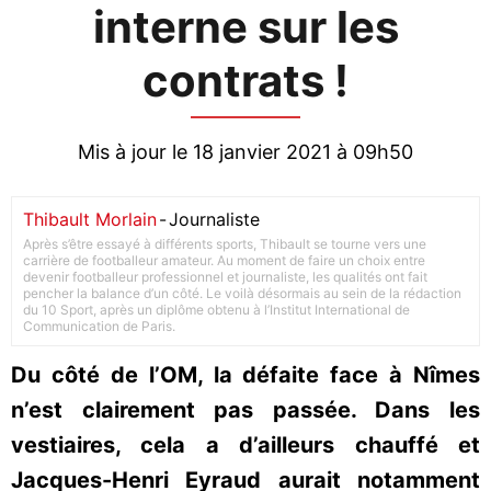
interne sur les
contrats !
Mis à jour le 18 janvier 2021 à 09h50
Thibault Morlain
-
Journaliste
Après s’être essayé à différents sports, Thibault se tourne vers une
carrière de footballeur amateur. Au moment de faire un choix entre
devenir footballeur professionnel et journaliste, les qualités ont fait
pencher la balance d’un côté. Le voilà désormais au sein de la rédaction
du 10 Sport, après un diplôme obtenu à l’Institut International de
Communication de Paris.
Du côté de l’OM, la défaite face à Nîmes
n’est clairement pas passée. Dans les
vestiaires, cela a d’ailleurs chauffé et
Jacques-Henri Eyraud aurait notamment