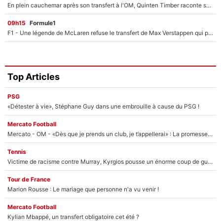
En plein cauchemar après son transfert à l'OM, Quinten Timber raconte ses doutes après sa signature à Marseille
09h15
Formule1
F1 - Une légende de McLaren refuse le transfert de Max Verstappen qui pourrait «faire des vagues» et plomber l'ambiance dans l'équipe
Top Articles
PSG
«Détester à vie», Stéphane Guy dans une embrouille à cause du PSG !
Mercato Football
Mercato - OM - «Dès que je prends un club, je t’appellerai» : La promesse de Marcelino au moment de claquer la porte
Tennis
Victime de racisme contre Murray, Kyrgios pousse un énorme coup de gueule !
Tour de France
Marion Rousse : Le mariage que personne n'a vu venir !
Mercato Football
Kylian Mbappé, un transfert obligatoire cet été ?