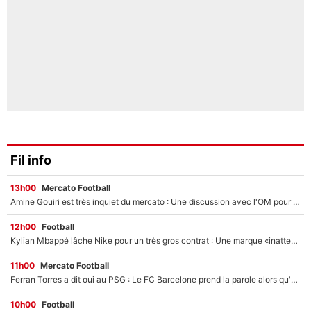
Fil info
13h00
Mercato Football
Amine Gouiri est très inquiet du mercato : Une discussion avec l'OM pour acter son transfert !
12h00
Football
Kylian Mbappé lâche Nike pour un très gros contrat : Une marque «inattendue» va frapper très fort
11h00
Mercato Football
Ferran Torres a dit oui au PSG : Le FC Barcelone prend la parole alors qu'un transfert de l'attaquant espagnol prend forme
10h00
Football