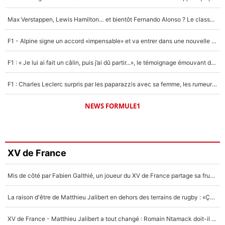
Max Verstappen, Lewis Hamilton… et bientôt Fernando Alonso ? Le classement des pilotes les mieux payés en Formule 1 risque de changer !
F1 - Alpine signe un accord «impensable» et va entrer dans une nouvelle dimension : Grande nouvelle pour Pierre Gasly !
F1 : « Je lui ai fait un câlin, puis j’ai dû partir...», le témoignage émouvant de Max Verstappen sur sa fille
F1 : Charles Leclerc surpris par les paparazzis avec sa femme, les rumeurs étaient vraies !
NEWS FORMULE1
XV de France
Mis de côté par Fabien Galthié, un joueur du XV de France partage sa frustration : «ils ne me l’ont pas dit tout de suite»
La raison d'être de Matthieu Jalibert en dehors des terrains de rugby : «Ça m'atteint autant que si tu touches à un membre de ma famille»
XV de France - Matthieu Jalibert a tout changé : Romain Ntamack doit-il s’inquiéter pour sa place à un an de la Coupe du monde ?