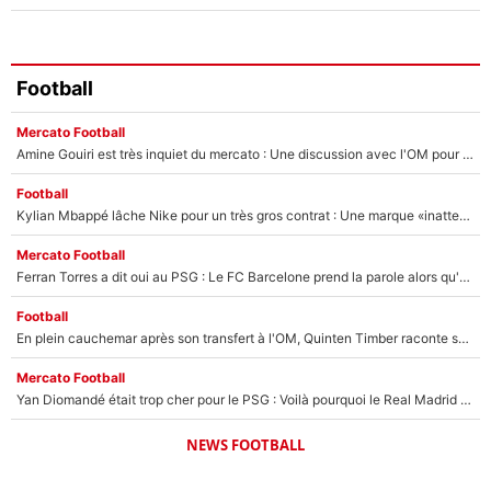
Football
Mercato Football
Amine Gouiri est très inquiet du mercato : Une discussion avec l'OM pour acter son transfert !
Football
Kylian Mbappé lâche Nike pour un très gros contrat : Une marque «inattendue» va frapper très fort
Mercato Football
Ferran Torres a dit oui au PSG : Le FC Barcelone prend la parole alors qu'un transfert de l'attaquant espagnol prend forme
Football
En plein cauchemar après son transfert à l'OM, Quinten Timber raconte ses doutes après sa signature à Marseille
Mercato Football
Yan Diomandé était trop cher pour le PSG : Voilà pourquoi le Real Madrid a accepté de payer la somme record de 140M€ pour boucler son transfert !
NEWS FOOTBALL