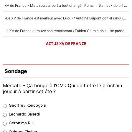
XV de France - Matthieu Jalibert a tout changé : Romain Ntamack doit-il s’inquiéter pour sa place à un an de la Coupe du monde ?
«Le XV de France est meilleur avec Lucu» : Antoine Dupont doit-il s’inquiéter pour sa place ?
Le XV de France a trouvé son remplaçant : Fabien Galthié doit-il se passer d'Antoine Dupont ?
ACTUS XV DE FRANCE
Sondage
Mercato - Ça bouge à l’OM : Qui doit être le prochain
joueur à partir cet été ?
Geoffrey Kondogbia
Geoffrey Kondogbia
38%
Leonardo Balerdi
Leonardo Balerdi
Geronimo Rulli
32%
Quinten Timber