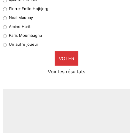
Geronimo Rulli
Pierre-Emile Hojbjerg
5%
Neal Maupay
Quinten Timber
Amine Harit
1%
Faris Moumbagna
Pierre-Emile Hojbjerg
Un autre joueur
9%
VOTER
Neal Maupay
4%
Voir les résultats
Amine Harit
3%
Faris Moumbagna
4%
Un autre joueur
5%
1571 personnes ont participé aux votes.