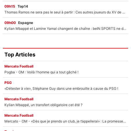
09h15
Top14
Thomas Ramos ne sera pas le seul à partir : Ces autres joueurs du XV de France pourraient aussi quitter le Stade Toulousain, un club de Top 14 est déjà sur les rangs
09h00
Espagne
Kylian Mbappé et Lamine Yamal changent de chaîne : beIN SPORTS ne digère pas cette décision historique et prédit un fiasco pour la Liga
Top Articles
Mercato Football
Pogba - OM : Voilà l'homme qui a tout gâché !
PSG
«Détester à vie», Stéphane Guy dans une embrouille à cause du PSG !
Mercato Football
Kylian Mbappé, un transfert obligatoire cet été ?
Mercato Football
Mercato - OM - «Dès que je prends un club, je t’appellerai» : La promesse de Marcelino au moment de claquer la porte