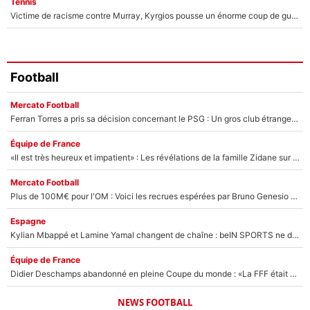
Tennis
Victime de racisme contre Murray, Kyrgios pousse un énorme coup de gueule !
Football
Mercato Football
Ferran Torres a pris sa décision concernant le PSG : Un gros club étranger prêt à relancer le feuilleton pour la signature du champion du monde 2026 !
Équipe de France
«Il est très heureux et impatient» : Les révélations de la famille Zidane sur sa prise de pouvoir en équipe de France !
Mercato Football
Plus de 100M€ pour l'OM : Voici les recrues espérées par Bruno Genesio et Grégory Lorenzi après l’opération dégraissage
Espagne
Kylian Mbappé et Lamine Yamal changent de chaîne : beIN SPORTS ne digère pas cette décision historique et prédit un fiasco pour la Liga
Équipe de France
Didier Deschamps abandonné en pleine Coupe du monde : «La FFF était déjà passée à Zinedine Zidane»
NEWS FOOTBALL