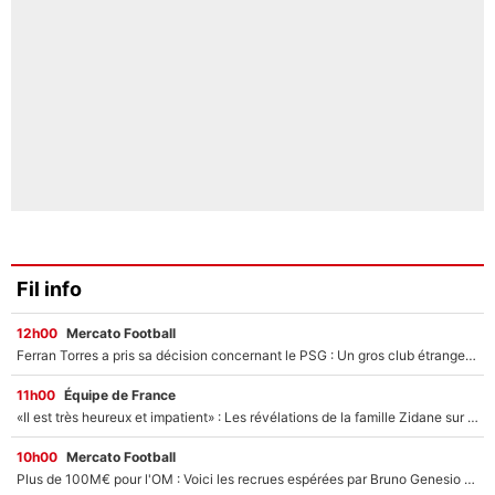
Fil info
12h00
Mercato Football
Ferran Torres a pris sa décision concernant le PSG : Un gros club étranger prêt à relancer le feuilleton pour la signature du champion du monde 2026 !
11h00
Équipe de France
«Il est très heureux et impatient» : Les révélations de la famille Zidane sur sa prise de pouvoir en équipe de France !
10h00
Mercato Football
Plus de 100M€ pour l'OM : Voici les recrues espérées par Bruno Genesio et Grégory Lorenzi après l’opération dégraissage