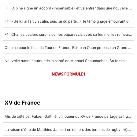
F1 - Alpine signe un accord «impensable» et va entrer dans une nouvelle dimension : Grande nouvelle pour Pierre Gasly !
F1 : « Je lui ai fait un câlin, puis j’ai dû partir...», le témoignage émouvant de Max Verstappen sur sa fille
F1 : Charles Leclerc surpris par les paparazzis avec sa femme, les rumeurs étaient vraies !
Comme pour le final du Tour de France, Esteban Ocon propose un Grand Prix de Formule 1 à Paris : «Autour de l’Arc de Triomphe, ce serait génial» !
Nouvelle rumeur autour de la santé de Michael Schumacher : Sa femme Corinna sort du silence
NEWS FORMULE1
XV de France
Mis de côté par Fabien Galthié, un joueur du XV de France partage sa frustration : «ils ne me l’ont pas dit tout de suite»
La raison d'être de Matthieu Jalibert en dehors des terrains de rugby : «Ça m'atteint autant que si tu touches à un membre de ma famille»