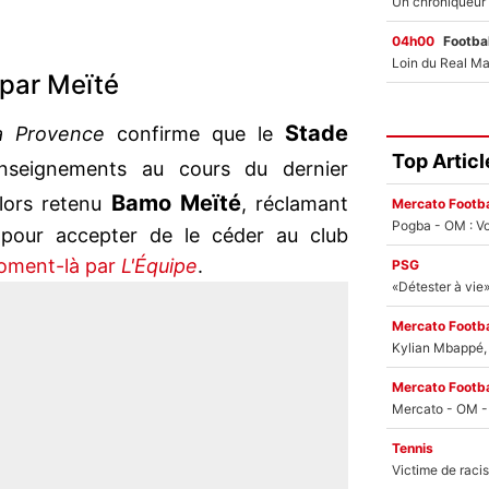
04h00
Footbal
 par Meïté
Stade
 Provence
confirme que le
Top Articl
nseignements au cours du dernier
Bamo Meïté
lors retenu
, réclamant
Mercato Footba
Pogba - OM : Vo
pour accepter de le céder au club
oment-là par
L'Équipe
.
PSG
Mercato Footba
Kylian Mbappé, u
Mercato Footba
Tennis