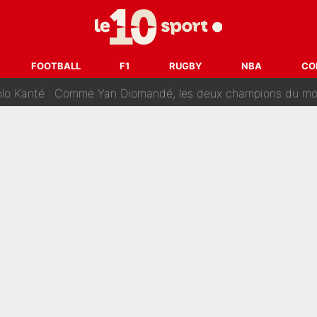
on-CMA CGM recrute plusieurs coureurs pour offrir à Paul Seixas une équ
n partance pour le PSG, le héros de la finale de la Coupe du monde s'atti
FOOTBALL
F1
RUGBY
NBA
CO
lo Kanté : Comme Yan Diomandé, les deux champions du mon
 par La Chaîne L’Équipe : Même Olivier Ménard n’avait pas pu empêcher son départ, «je 
SG, les inséparables Kylian Mbappé et Achraf Hakimi changent 