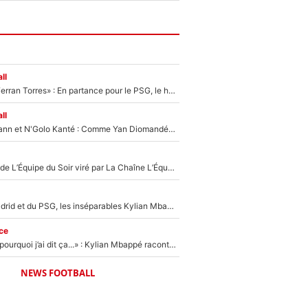
ll
«Le suicide de Ferran Torres» : En partance pour le PSG, le héros de la finale de la Coupe du monde s'attire les foudres de la presse espagnole !
ll
Antoine Griezmann et N'Golo Kanté : Comme Yan Diomandé, les deux champions du monde ont refusé de signer au PSG !
Un chroniqueur de L’Équipe du Soir viré par La Chaîne L’Équipe : Même Olivier Ménard n’avait pas pu empêcher son départ, «je l’ai appris sur Twitter, je l’ai vécu assez mal»
Loin du Real Madrid et du PSG, les inséparables Kylian Mbappé et Achraf Hakimi changent d'équipe le temps d'une journée !
ce
«Je ne sais pas pourquoi j’ai dit ça...» : Kylian Mbappé raconte sa première rencontre avec Zinédine Zidane (et c’est très drôle)
NEWS FOOTBALL