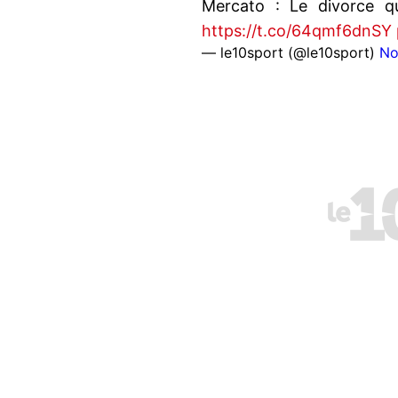
Mercato : Le divorce qu
https://t.co/64qmf6dnSY
— le10sport (@le10sport)
No