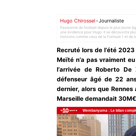
Hugo Chirossel
-
Journaliste
Passionné de football depuis le plus jeune âg
une évidence pour Hugo. Il se découvrira plus
horizons comme ceux de la Formule 1 et de l
Recruté lors de l’été 202
Meïté n’a pas vraiment eu
l’arrivée de Roberto De
défenseur âgé de 22 ans a
dernier, alors que Rennes 
Marseille demandait 30M€ 