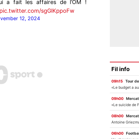
i a fait les affaires de l’OM !
pic.twitter.com/sgGlKppoFw
vember 12, 2024
Fil info
09h15
Tour de
09h00
Mercat
08h00
Mercat
06h00
Footbal