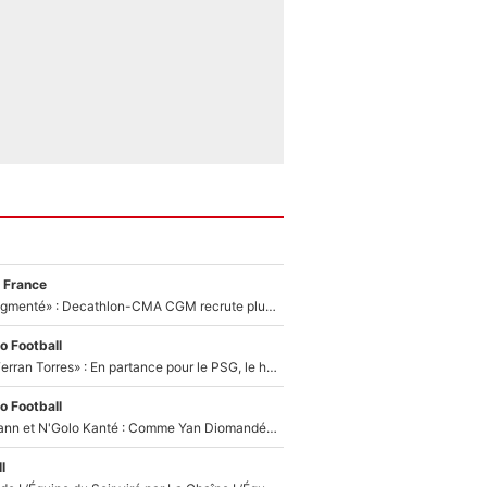
 France
«Le budget a augmenté» : Decathlon-CMA CGM recrute plusieurs coureurs pour offrir à Paul Seixas une équipe pour gagner le Tour de France 2027
o Football
«Le suicide de Ferran Torres» : En partance pour le PSG, le héros de la finale de la Coupe du monde s'attire les foudres de la presse espagnole !
o Football
Antoine Griezmann et N'Golo Kanté : Comme Yan Diomandé, les deux champions du monde ont refusé de signer au PSG !
l