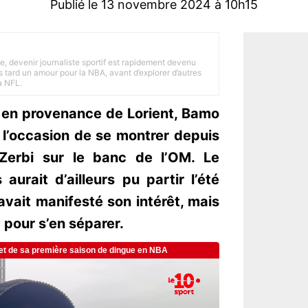
Publié le 13 novembre 2024 à 10h15
e, devenir journaliste sportif est rapidement devenu
 tard un amour pour la NBA, avant d’explorer d’autres
a NFL.
3 en provenance de Lorient, Bamo
 l’occasion de se montrer depuis
 Zerbi sur le banc de l’OM. Le
urait d’ailleurs pu partir l’été
avait manifesté son intérêt, mais
pour s’en séparer.