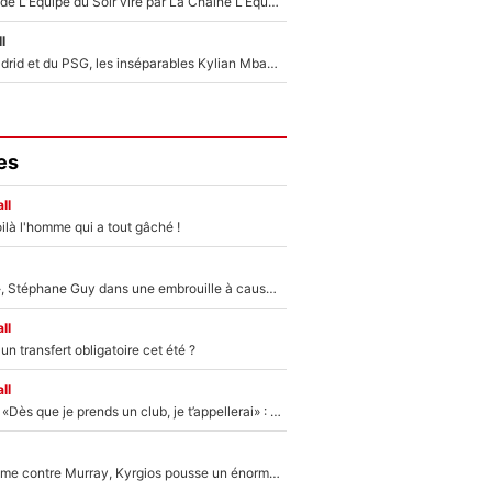
Un chroniqueur de L’Équipe du Soir viré par La Chaîne L’Équipe : Même Olivier Ménard n’avait pas pu empêcher son départ, «je l’ai appris sur Twitter, je l’ai vécu assez mal»
l
Loin du Real Madrid et du PSG, les inséparables Kylian Mbappé et Achraf Hakimi changent d'équipe le temps d'une journée !
es
ll
ilà l'homme qui a tout gâché !
«Détester à vie», Stéphane Guy dans une embrouille à cause du PSG !
ll
n transfert obligatoire cet été ?
ll
Mercato - OM - «Dès que je prends un club, je t’appellerai» : La promesse de Marcelino au moment de claquer la porte
Victime de racisme contre Murray, Kyrgios pousse un énorme coup de gueule !