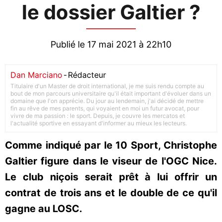
le dossier Galtier ?
Publié le 17 mai 2021 à 22h10
Dan Marciano
-
Rédacteur
Titulaire d'un Master de droit international, je me suis rendu compte au
bout de mon parcours universitaire qu'il était important d'évoluer dans un
domaine que l'on apprécie. Du jour au lendemain, j'ai décidé de mettre
fin au rêve de mes parents, qui voyaient en moi un futur avocat, pour
vivre de ma passion : le sport. Depuis, je couvre les mercatos et
l'actualité sportive en essayant d'informer au mieux les lecteurs.
Comme indiqué par le 10 Sport, Christophe
Galtier figure dans le viseur de l'OGC Nice.
Le club niçois serait prêt à lui offrir un
contrat de trois ans et le double de ce qu'il
gagne au LOSC.