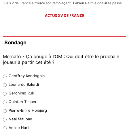
Le XV de France a trouvé son remplaçant : Fabien Galthié doit-il se passer d'Antoine Dupont ?
ACTUS XV DE FRANCE
Sondage
Mercato - Ça bouge à l’OM : Qui doit être le prochain
joueur à partir cet été ?
Geoffrey Kondogbia
Geoffrey Kondogbia
38%
Leonardo Balerdi
Leonardo Balerdi
Geronimo Rulli
32%
Quinten Timber
Geronimo Rulli
Pierre-Emile Hojbjerg
5%
Neal Maupay
Quinten Timber
Amine Harit