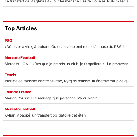
Le transfert de Maghnes Akliouche menace Désiré Doué au PSG : «Je valide à 200%»
Top Articles
PSG
«Détester à vie», Stéphane Guy dans une embrouille à cause du PSG !
Mercato Football
Mercato - OM - «Dès que je prends un club, je t’appellerai» : La promesse de Marcelino au moment de claquer la porte
Tennis
Victime de racisme contre Murray, Kyrgios pousse un énorme coup de gueule !
Tour de France
Marion Rousse : Le mariage que personne n'a vu venir !
Mercato Football
Kylian Mbappé, un transfert obligatoire cet été ?