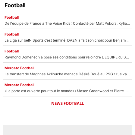
Football
Football
De l'équipe de France à The Voice Kids : Contacté par Matt Pokora, Kylian Mbappé a accepté de jouer un rôle inédit sur TF1 !
Football
La Liga sur beIN Sports c’est terminé, DAZN a fait son choix pour Benjamin Da Silva et Omar Da Fonseca !
Football
Raymond Domenech a posé ses conditions pour rejoindre L'EQUIPE du Soir : Il refuse de faire l'émission avec un autre chroniqueur !
Mercato Football
Le transfert de Maghnes Akliouche menace Désiré Doué au PSG : «Je valide à 200%»
Mercato Football
«La porte est ouverte pour tout le monde» : Mason Greenwood et Pierre-Emerick Aubameyang ont quitté l'OM, Amine Gouiri balance sur la suite du mercato et sur la réaction du vestiaire !
NEWS FOOTBALL