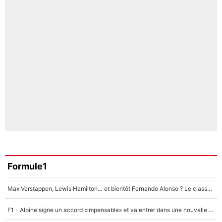
Formule1
Max Verstappen, Lewis Hamilton… et bientôt Fernando Alonso ? Le classement des pilotes les mieux payés en Formule 1 risque de changer !
F1 - Alpine signe un accord «impensable» et va entrer dans une nouvelle dimension : Grande nouvelle pour Pierre Gasly !