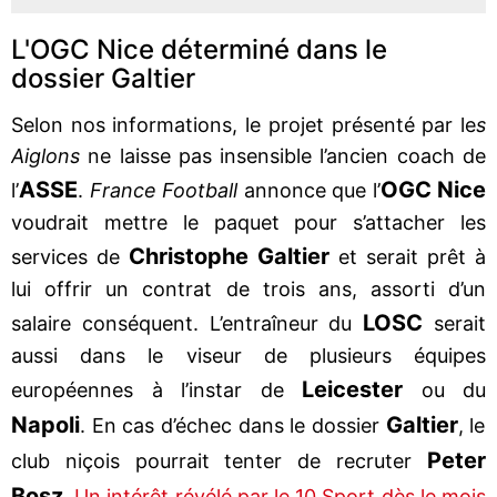
L'OGC Nice déterminé dans le
dossier Galtier
Selon nos informations, le projet présenté par le
s
Aiglons
ne laisse pas insensible l’ancien coach de
ASSE
OGC Nice
l’
.
France Football
annonce que l’
voudrait mettre le paquet pour s’attacher les
Christophe Galtier
services de
et serait prêt à
lui offrir un contrat de trois ans, assorti d’un
LOSC
salaire conséquent. L’entraîneur du
serait
aussi dans le viseur de plusieurs équipes
Leicester
européennes à l’instar de
ou du
Napoli
Galtier
. En cas d’échec dans le dossier
, le
Peter
club niçois pourrait tenter de recruter
Bosz
.
Un intérêt révélé par le 10 Sport dès le mois