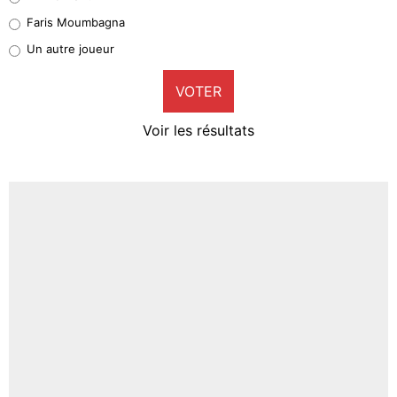
1%
Faris Moumbagna
Pierre-Emile Hojbjerg
Un autre joueur
9%
VOTER
Neal Maupay
4%
Voir les résultats
Amine Harit
3%
Faris Moumbagna
4%
Un autre joueur
5%
1666 personnes ont participé aux votes.