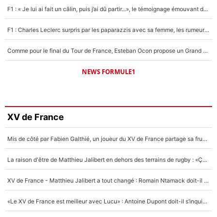
F1 : « Je lui ai fait un câlin, puis j’ai dû partir...», le témoignage émouvant de Max Verstappen sur sa fille
F1 : Charles Leclerc surpris par les paparazzis avec sa femme, les rumeurs étaient vraies !
Comme pour le final du Tour de France, Esteban Ocon propose un Grand Prix de Formule 1 à Paris : «Autour de l’Arc de Triomphe, ce serait génial» !
NEWS FORMULE1
XV de France
Mis de côté par Fabien Galthié, un joueur du XV de France partage sa frustration : «ils ne me l’ont pas dit tout de suite»
La raison d'être de Matthieu Jalibert en dehors des terrains de rugby : «Ça m'atteint autant que si tu touches à un membre de ma famille»
XV de France - Matthieu Jalibert a tout changé : Romain Ntamack doit-il s’inquiéter pour sa place à un an de la Coupe du monde ?
«Le XV de France est meilleur avec Lucu» : Antoine Dupont doit-il s’inquiéter pour sa place ?