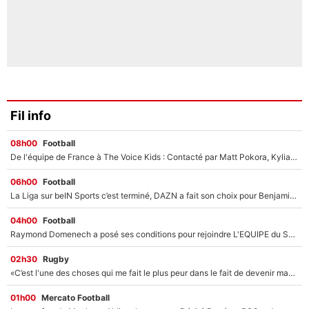
Fil info
08h00
Football
De l'équipe de France à The Voice Kids : Contacté par Matt Pokora, Kylian Mbappé a accepté de jouer un rôle inédit sur TF1 !
06h00
Football
La Liga sur beIN Sports c’est terminé, DAZN a fait son choix pour Benjamin Da Silva et Omar Da Fonseca !
04h00
Football
Raymond Domenech a posé ses conditions pour rejoindre L'EQUIPE du Soir : Il refuse de faire l'émission avec un autre chroniqueur !
02h30
Rugby
«C’est l'une des choses qui me fait le plus peur dans le fait de devenir maman» : En couple avec Antoine Dupont, Iris Mittenaere s'inquiète déjà pour ses futurs enfants !
01h00
Mercato Football