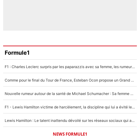
Formule1
F1 : Charles Leclerc surpris par les paparazzis avec sa femme, les rumeurs étaient vraies !
Comme pour le final du Tour de France, Esteban Ocon propose un Grand Prix de Formule 1 à Paris : «Autour de l’Arc de Triomphe, ce serait génial» !
Nouvelle rumeur autour de la santé de Michael Schumacher : Sa femme Corinna sort du silence
F1 - Lewis Hamilton victime de harcèlement, la discipline qui lui a évité le pire : «J'aurais probablement mal tourné»
Lewis Hamilton : Le talent inattendu dévoilé sur les réseaux sociaux qui a impressionné Kim Kardashian pendant leurs vacances en amoureux !
NEWS FORMULE1