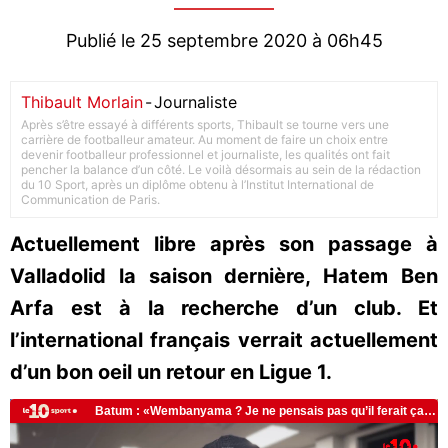
Publié le 25 septembre 2020 à 06h45
Thibault Morlain
-
Journaliste
Après s’être essayé à différents sports, Thibault se tourne vers une
carrière de footballeur amateur. Au moment de faire un choix entre
devenir footballeur professionnel et journaliste, les qualités ont fait
pencher la balance d’un côté. Le voilà désormais au sein de la rédaction
du 10 Sport, après un diplôme obtenu à l’Institut International de
Communication de Paris.
Actuellement libre après son passage à
Valladolid la saison dernière, Hatem Ben
Arfa est à la recherche d’un club. Et
l’international français verrait actuellement
d’un bon oeil un retour en Ligue 1.