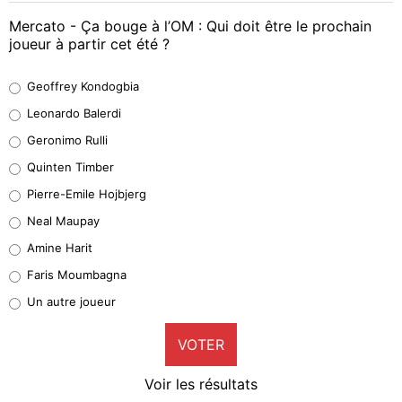
Mercato - Ça bouge à l’OM : Qui doit être le prochain
joueur à partir cet été ?
Geoffrey Kondogbia
Geoffrey Kondogbia
38%
Leonardo Balerdi
Leonardo Balerdi
Geronimo Rulli
32%
Quinten Timber
Geronimo Rulli
Pierre-Emile Hojbjerg
4%
Neal Maupay
Quinten Timber
Amine Harit
1%
Faris Moumbagna
Pierre-Emile Hojbjerg
Un autre joueur
9%
VOTER
Neal Maupay
4%
Voir les résultats
Amine Harit