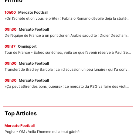
Fil info
10h00
Mercato Football
«On l’achète et on vous le prête» : Fabrizio Romano dévoile déjà la stratégie du PSG avec le transfert de Zion Suzuki !
09h30
Mercato Football
De l’équipe de France à un pont d’or en Arabie saoudite : Didier Deschamps a donné sa réponse !
09h17
Omnisport
Tour de France - Échec sur échec, voilà ce que l’avenir réserve à Paul Seixas : «Tant qu’il y aura un Pogacar comme celui-là...»
09h00
Mercato Football
Transfert de Bradley Barcola : La «discussion un peu lunaire» qui l'a convaincu de quitter le PSG, son entourage est pointé du doigt
08h30
Mercato Football
«Ça peut attirer des bons joueurs» : Le mercato du PSG va faire des victimes dans l'effectif de Luis Enrique ?
Top Articles
Mercato Football
Pogba - OM : Voilà l'homme qui a tout gâché !