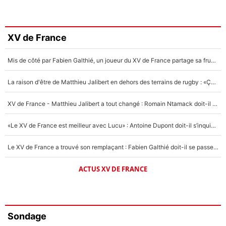
XV de France
Mis de côté par Fabien Galthié, un joueur du XV de France partage sa frustration : «ils ne me l’ont pas dit tout de suite»
La raison d'être de Matthieu Jalibert en dehors des terrains de rugby : «Ça m'atteint autant que si tu touches à un membre de ma famille»
XV de France - Matthieu Jalibert a tout changé : Romain Ntamack doit-il s’inquiéter pour sa place à un an de la Coupe du monde ?
«Le XV de France est meilleur avec Lucu» : Antoine Dupont doit-il s’inquiéter pour sa place ?
Le XV de France a trouvé son remplaçant : Fabien Galthié doit-il se passer d'Antoine Dupont ?
ACTUS XV DE FRANCE
Sondage