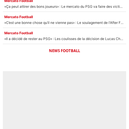
Mercato Football
«Ça peut attirer des bons joueurs» : Le mercato du PSG va faire des victimes dans l'effectif de Luis Enrique ?
Mercato Football
«C’est une bonne chose qu’il ne vienne pas» : Le soulagement de l'After Foot après le transfert avorté de Yan Diomandé au PSG
Mercato Football
«Il a décidé de rester au PSG» : Les coulisses de la décision de Lucas Chevalier pour son transfert
NEWS FOOTBALL