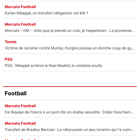
Mercato Football
Kylian Mbappé, un transfert obligatoire cet été ?
Mercato Football
Mercato - OM - «Dès que je prends un club, je t’appellerai» : La promesse de Marcelino au moment de claquer la porte
Tennis
Victime de racisme contre Murray, Kyrgios pousse un énorme coup de gueule !
PSG
PSG : Mbappé achève le Real Madrid, le vestiaire exulte
Football
Mercato Football
De l’équipe de France à un pont d’or en Arabie saoudite : Didier Deschamps a donné sa réponse !
Mercato Football
Transfert de Bradley Barcola : La «discussion un peu lunaire» qui l'a convaincu de quitter le PSG, son entourage est pointé du doigt