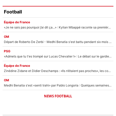
Football
Équipe de France
«Je ne sais pas pourquoi j’ai dit ça...» : Kylian Mbappé raconte sa première rencontre avec Zinédine Zidane (et c’est très drôle)
OM
Départ de Roberto De Zerbi - Medhi Benatia s'est battu pendant six mois pour le retenir à l'OM, le PSG a été le naufrage de trop : «Je pars avec toi»
PSG
«Admets que tu t'es trompé sur Lucas Chevalier !» : Le débat sur le gardien du PSG vire au clash à l'After Foot
Équipe de France
Zinédine Zidane et Didier Deschamps : «Ils n’étaient pas proches», les confidences d’un membre de l’équipe de France 1998 sur leur relation spéciale
OM
Medhi Benatia s'est «senti trahi» par Pablo Longoria : Quelques semaines après son départ, l'ancien directeur de football de l'OM règle ses comptes
NEWS FOOTBALL