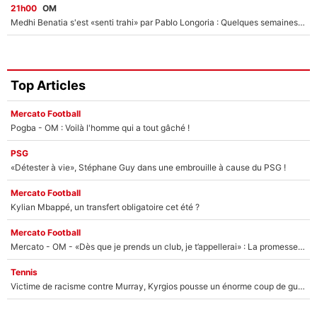
21h00
OM
Medhi Benatia s'est «senti trahi» par Pablo Longoria : Quelques semaines après son départ, l'ancien directeur de football de l'OM règle ses comptes
Top Articles
Mercato Football
Pogba - OM : Voilà l'homme qui a tout gâché !
PSG
«Détester à vie», Stéphane Guy dans une embrouille à cause du PSG !
Mercato Football
Kylian Mbappé, un transfert obligatoire cet été ?
Mercato Football
Mercato - OM - «Dès que je prends un club, je t’appellerai» : La promesse de Marcelino au moment de claquer la porte
Tennis
Victime de racisme contre Murray, Kyrgios pousse un énorme coup de gueule !