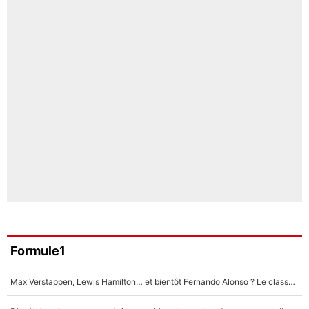
Formule1
Max Verstappen, Lewis Hamilton… et bientôt Fernando Alonso ? Le classement des pilotes les mieux payés en Formule 1 risque de changer !