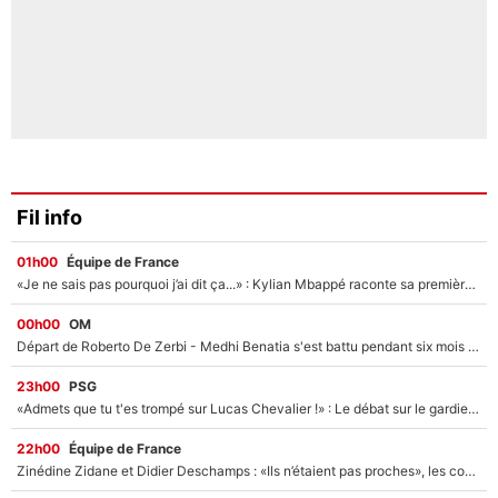
Fil info
01h00
Équipe de France
«Je ne sais pas pourquoi j’ai dit ça...» : Kylian Mbappé raconte sa première rencontre avec Zinédine Zidane (et c’est très drôle)
00h00
OM
Départ de Roberto De Zerbi - Medhi Benatia s'est battu pendant six mois pour le retenir à l'OM, le PSG a été le naufrage de trop : «Je pars avec toi»
23h00
PSG
«Admets que tu t'es trompé sur Lucas Chevalier !» : Le débat sur le gardien du PSG vire au clash à l'After Foot
22h00
Équipe de France
Zinédine Zidane et Didier Deschamps : «Ils n’étaient pas proches», les confidences d’un membre de l’équipe de France 1998 sur leur relation spéciale