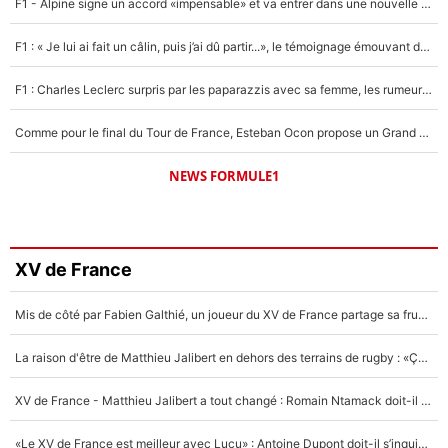
F1 - Alpine signe un accord «impensable» et va entrer dans une nouvelle dimension : Grande nouvelle pour Pierre Gasly !
F1 : « Je lui ai fait un câlin, puis j’ai dû partir...», le témoignage émouvant de Max Verstappen sur sa fille
F1 : Charles Leclerc surpris par les paparazzis avec sa femme, les rumeurs étaient vraies !
Comme pour le final du Tour de France, Esteban Ocon propose un Grand Prix de Formule 1 à Paris : «Autour de l’Arc de Triomphe, ce serait génial» !
NEWS FORMULE1
XV de France
Mis de côté par Fabien Galthié, un joueur du XV de France partage sa frustration : «ils ne me l’ont pas dit tout de suite»
La raison d'être de Matthieu Jalibert en dehors des terrains de rugby : «Ça m'atteint autant que si tu touches à un membre de ma famille»
XV de France - Matthieu Jalibert a tout changé : Romain Ntamack doit-il s’inquiéter pour sa place à un an de la Coupe du monde ?
«Le XV de France est meilleur avec Lucu» : Antoine Dupont doit-il s’inquiéter pour sa place ?