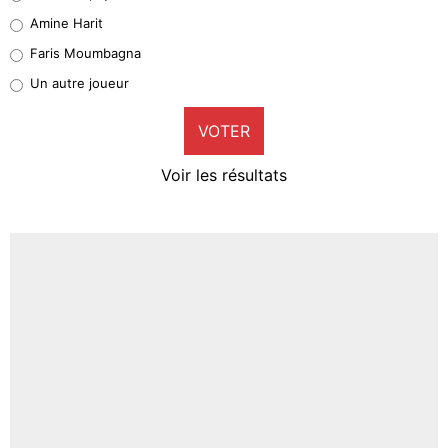
Quinten Timber
Amine Harit
1%
Faris Moumbagna
Pierre-Emile Hojbjerg
Un autre joueur
9%
VOTER
Neal Maupay
4%
Voir les résultats
Amine Harit
3%
Faris Moumbagna
4%
Un autre joueur
5%
1619 personnes ont participé aux votes.