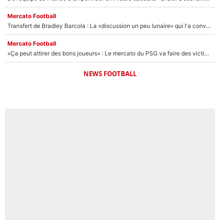
Mercato Football
Transfert de Bradley Barcola : La «discussion un peu lunaire» qui l'a convaincu de quitter le PSG, son entourage est pointé du doigt
Mercato Football
«Ça peut attirer des bons joueurs» : Le mercato du PSG va faire des victimes dans l'effectif de Luis Enrique ?
NEWS FOOTBALL