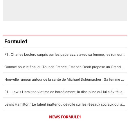
Formule1
F1 : Charles Leclerc surpris par les paparazzis avec sa femme, les rumeurs étaient vraies !
Comme pour le final du Tour de France, Esteban Ocon propose un Grand Prix de Formule 1 à Paris : «Autour de l’Arc de Triomphe, ce serait génial» !
Nouvelle rumeur autour de la santé de Michael Schumacher : Sa femme Corinna sort du silence
F1 - Lewis Hamilton victime de harcèlement, la discipline qui lui a évité le pire : «J'aurais probablement mal tourné»
Lewis Hamilton : Le talent inattendu dévoilé sur les réseaux sociaux qui a impressionné Kim Kardashian pendant leurs vacances en amoureux !
NEWS FORMULE1