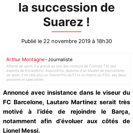
la succession de
Suarez !
Publié le 22 novembre 2019 à 18h30
Arthur Montagne
-
Journaliste
Affamé de sport, il a grandi au son des moteurs de Formule 1 et des
exploits de Ronaldinho. Aujourd’hui, diplomé d'un Master de journalisme
de sport, il ne rate plus un Grand Prix de F1 ni un match du PSG, ses deux
passions et spécialités
Annoncé avec insistance dans le viseur du
FC Barcelone, Lautaro Martinez serait très
motivé à l’idée de rejoindre le Barça,
notamment afin d’évoluer aux côtés de
Lionel Messi.