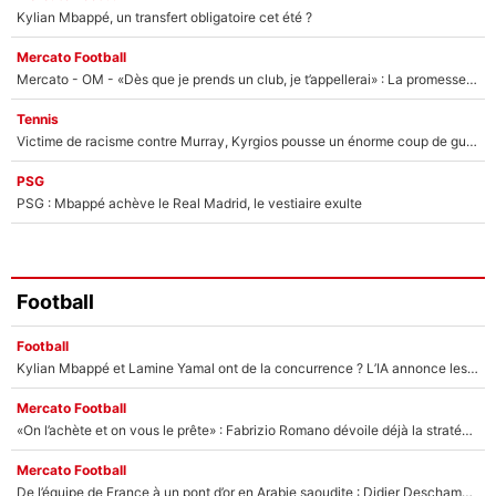
Kylian Mbappé, un transfert obligatoire cet été ?
Mercato Football
Mercato - OM - «Dès que je prends un club, je t’appellerai» : La promesse de Marcelino au moment de claquer la porte
Tennis
Victime de racisme contre Murray, Kyrgios pousse un énorme coup de gueule !
PSG
PSG : Mbappé achève le Real Madrid, le vestiaire exulte
Football
Football
Kylian Mbappé et Lamine Yamal ont de la concurrence ? L’IA annonce les 5 joueurs qui vont dominer le football dans les années à venir !
Mercato Football
«On l’achète et on vous le prête» : Fabrizio Romano dévoile déjà la stratégie du PSG avec le transfert de Zion Suzuki !
Mercato Football
De l’équipe de France à un pont d’or en Arabie saoudite : Didier Deschamps a donné sa réponse !