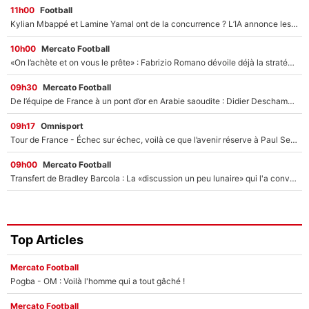
11h00
Football
Kylian Mbappé et Lamine Yamal ont de la concurrence ? L’IA annonce les 5 joueurs qui vont dominer le football dans les années à venir !
10h00
Mercato Football
«On l’achète et on vous le prête» : Fabrizio Romano dévoile déjà la stratégie du PSG avec le transfert de Zion Suzuki !
09h30
Mercato Football
De l’équipe de France à un pont d’or en Arabie saoudite : Didier Deschamps a donné sa réponse !
09h17
Omnisport
Tour de France - Échec sur échec, voilà ce que l’avenir réserve à Paul Seixas : «Tant qu’il y aura un Pogacar comme celui-là...»
09h00
Mercato Football
Transfert de Bradley Barcola : La «discussion un peu lunaire» qui l'a convaincu de quitter le PSG, son entourage est pointé du doigt
Top Articles
Mercato Football
Pogba - OM : Voilà l'homme qui a tout gâché !
Mercato Football