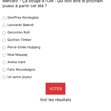
Mercato - Ça bouge à l’OM : Qui doit être le prochain
joueur à partir cet été ?
Geoffrey Kondogbia
Geoffrey Kondogbia
38%
Leonardo Balerdi
Leonardo Balerdi
Geronimo Rulli
32%
Quinten Timber
Geronimo Rulli
Pierre-Emile Hojbjerg
4%
Neal Maupay
Quinten Timber
Amine Harit
1%
Faris Moumbagna
Pierre-Emile Hojbjerg
Un autre joueur
9%
VOTER
Neal Maupay
4%
Voir les résultats
Amine Harit
3%