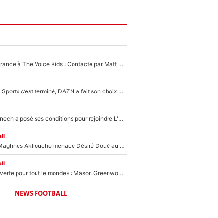
De l'équipe de France à The Voice Kids : Contacté par Matt Pokora, Kylian Mbappé a accepté de jouer un rôle inédit sur TF1 !
La Liga sur beIN Sports c’est terminé, DAZN a fait son choix pour Benjamin Da Silva et Omar Da Fonseca !
Raymond Domenech a posé ses conditions pour rejoindre L'EQUIPE du Soir : Il refuse de faire l'émission avec un autre chroniqueur !
ll
Le transfert de Maghnes Akliouche menace Désiré Doué au PSG : «Je valide à 200%»
ll
«La porte est ouverte pour tout le monde» : Mason Greenwood et Pierre-Emerick Aubameyang ont quitté l'OM, Amine Gouiri balance sur la suite du mercato et sur la réaction du vestiaire !
NEWS FOOTBALL