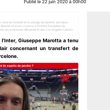
Publié le 22 juin 2020 à 00h00
n rond du football et le orange du basket, ses deux
Master et d’une Licence à l’Institut Européen du
 près les aventures d’Arsenal et des Los Angeles Lakers.
l’Inter, Giuseppe Marotta a tenu
lair concernant un transfert de
rcelone.