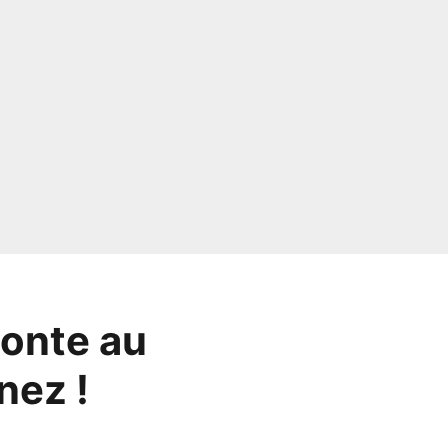
monte au
nez !