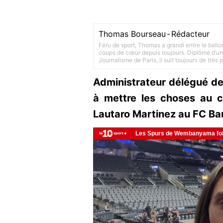
Thomas Bourseau
-
Rédacteur
Féru de sport, Thomas a grandi entre le ballo
coups de cœur depuis toujours. Diplômé d’un 
Journalisme de Paris, il suit toujours de très
Administrateur délégué de 
à mettre les choses au c
Lautaro Martinez au FC Ba