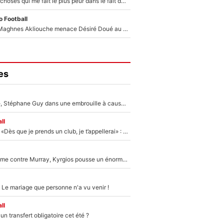
«C’est l'une des choses qui me fait le plus peur dans le fait de devenir maman» : En couple avec Antoine Dupont, Iris Mittenaere s'inquiète déjà pour ses futurs enfants !
 Football
Le transfert de Maghnes Akliouche menace Désiré Doué au PSG : «Je valide à 200%»
es
«Détester à vie», Stéphane Guy dans une embrouille à cause du PSG !
ll
Mercato - OM - «Dès que je prends un club, je t’appellerai» : La promesse de Marcelino au moment de claquer la porte
Victime de racisme contre Murray, Kyrgios pousse un énorme coup de gueule !
 Le mariage que personne n'a vu venir !
ll
n transfert obligatoire cet été ?