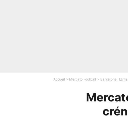
Accueil
Mercato Football
Barcelone : L’Int
Mercato
crén