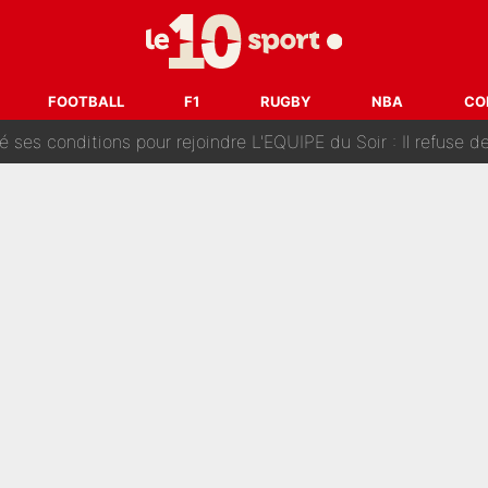
Voice Kids : Contacté par Matt Pokora, Kylian Mbappé a accepté
est terminé, DAZN a fait son choix pour Benjamin Da Silva et
FOOTBALL
F1
RUGBY
NBA
CO
onditions pour rejoindre L'EQUIPE du Soir : Il refuse de faire l'
 plus peur dans le fait de devenir maman» : En couple avec Antoine Dupont, Iris Mitte
kliouche menace Désiré Doué au PSG : «Je valide à 200%»