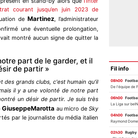
 à présent en stand-by alors que
l’Inter
trat courant jusqu’en juin 2023 de
Martinez
ituation de
, l’administrateur
nfirmé une éventuelle prolongation,
avait montré aucun signe de quitter la
otre part de le garder, et il
sir de partir »
Fil info
08h00
Footbal
rêt des grands clubs, c'est humain qu'il
 mais il y a une volonté de notre part
06h00
Footbal
montré un désir de partir. Je suis très
Giuseppe
Marotta
é
au micro de
Sky
04h00
Footbal
és par le journaliste du média italien
02h30
Rugby