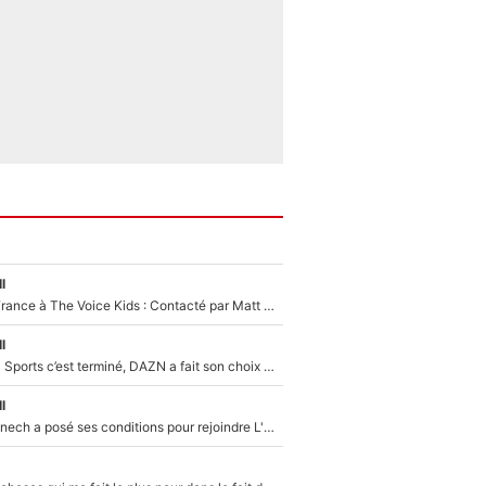
l
De l'équipe de France à The Voice Kids : Contacté par Matt Pokora, Kylian Mbappé a accepté de jouer un rôle inédit sur TF1 !
l
La Liga sur beIN Sports c’est terminé, DAZN a fait son choix pour Benjamin Da Silva et Omar Da Fonseca !
l
Raymond Domenech a posé ses conditions pour rejoindre L'EQUIPE du Soir : Il refuse de faire l'émission avec un autre chroniqueur !