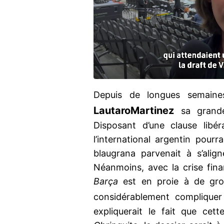
Depuis de longues semain
Lautaro
Martinez
sa grande 
Disposant d’une clause libé
l’international argentin pourr
blaugrana parvenait à s’alig
Néanmoins, avec la crise fina
Barça
est en proie à de gross
considérablement complique
expliquerait le fait que cett