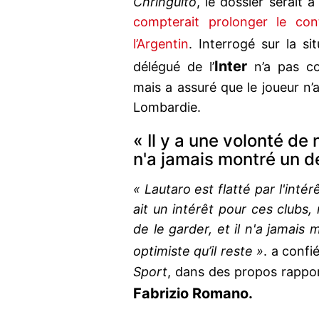
Chringuito
, le dossier serait
compterait prolonger le con
l’Argentin
. Interrogé sur la s
Inter
délégué de l’
n’a pas co
mais a assuré que le joueur n’
Lombardie.
« Il y a une volonté de n
n'a jamais montré un dé
« Lautaro est flatté par l'inté
ait un intérêt pour ces clubs,
de le garder, et il n'a jamais 
optimiste qu’il reste »
. a confi
Sport
, dans des propos rapport
Fabrizio Romano.