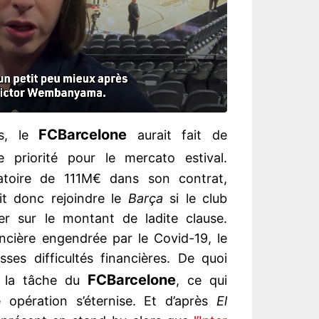
FC
Barcelone
es, le
aurait fait de
priorité pour le mercato estival.
ratoire de 111M€ dans son contrat,
ait donc rejoindre le
Barça
si le club
ner sur le montant de ladite clause.
ncière engendrée par le Covid-19, le
es difficultés financières. De quoi
FC
Barcelone
r la tâche du
, ce qui
e opération s’éternise. Et d’après
El