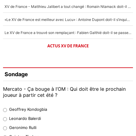
XV de France - Matthieu Jalibert a tout changé : Romain Ntamack doit-il s’inquiéter pour sa place à un an de la Coupe du monde ?
«Le XV de France est meilleur avec Lucu» : Antoine Dupont doit-il s’inquiéter pour sa place ?
Le XV de France a trouvé son remplaçant : Fabien Galthié doit-il se passer d'Antoine Dupont ?
ACTUS XV DE FRANCE
Sondage
Mercato - Ça bouge à l’OM : Qui doit être le prochain
joueur à partir cet été ?
Geoffrey Kondogbia
Geoffrey Kondogbia
38%
Leonardo Balerdi
Leonardo Balerdi
Geronimo Rulli
32%