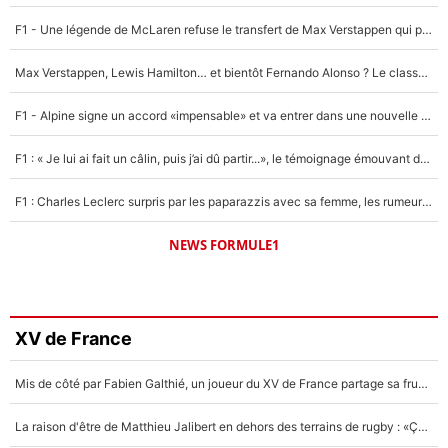
F1 - Une légende de McLaren refuse le transfert de Max Verstappen qui pourrait «faire des vagues» et plomber l'ambiance dans l'équipe
Max Verstappen, Lewis Hamilton… et bientôt Fernando Alonso ? Le classement des pilotes les mieux payés en Formule 1 risque de changer !
F1 - Alpine signe un accord «impensable» et va entrer dans une nouvelle dimension : Grande nouvelle pour Pierre Gasly !
F1 : « Je lui ai fait un câlin, puis j’ai dû partir...», le témoignage émouvant de Max Verstappen sur sa fille
F1 : Charles Leclerc surpris par les paparazzis avec sa femme, les rumeurs étaient vraies !
NEWS FORMULE1
XV de France
Mis de côté par Fabien Galthié, un joueur du XV de France partage sa frustration : «ils ne me l’ont pas dit tout de suite»
La raison d'être de Matthieu Jalibert en dehors des terrains de rugby : «Ça m'atteint autant que si tu touches à un membre de ma famille»