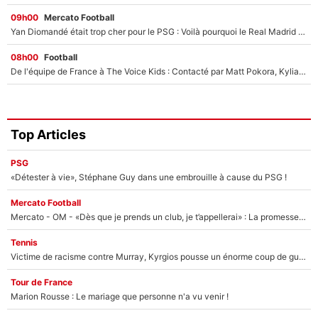
09h00
Mercato Football
Yan Diomandé était trop cher pour le PSG : Voilà pourquoi le Real Madrid a accepté de payer la somme record de 140M€ pour boucler son transfert !
08h00
Football
De l'équipe de France à The Voice Kids : Contacté par Matt Pokora, Kylian Mbappé a accepté de jouer un rôle inédit sur TF1 !
Top Articles
PSG
«Détester à vie», Stéphane Guy dans une embrouille à cause du PSG !
Mercato Football
Mercato - OM - «Dès que je prends un club, je t’appellerai» : La promesse de Marcelino au moment de claquer la porte
Tennis
Victime de racisme contre Murray, Kyrgios pousse un énorme coup de gueule !
Tour de France
Marion Rousse : Le mariage que personne n'a vu venir !