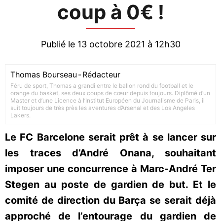
coup à 0€ !
Publié le 13 octobre 2021 à 12h30
Thomas Bourseau
-
Rédacteur
Féru de sport, Thomas a grandi entre le ballon rond du football et le
orange du basket, ses deux coups de cœur depuis toujours. Diplômé d’un
Master et d’une Licence à l’Institut Européen du Journalisme de Paris, il
suit toujours de très près les aventures d’Arsenal et des Los Angeles
Lakers.
Le FC Barcelone serait prêt à se lancer sur
les traces d’André Onana, souhaitant
imposer une concurrence à Marc-André Ter
Stegen au poste de gardien de but. Et le
comité de direction du Barça se serait déjà
approché de l’entourage du gardien de