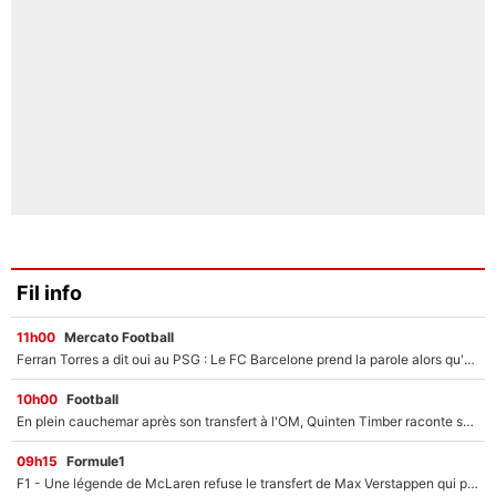
Fil info
11h00
Mercato Football
Ferran Torres a dit oui au PSG : Le FC Barcelone prend la parole alors qu'un transfert de l'attaquant espagnol prend forme
10h00
Football
En plein cauchemar après son transfert à l'OM, Quinten Timber raconte ses doutes après sa signature à Marseille
09h15
Formule1
F1 - Une légende de McLaren refuse le transfert de Max Verstappen qui pourrait «faire des vagues» et plomber l'ambiance dans l'équipe