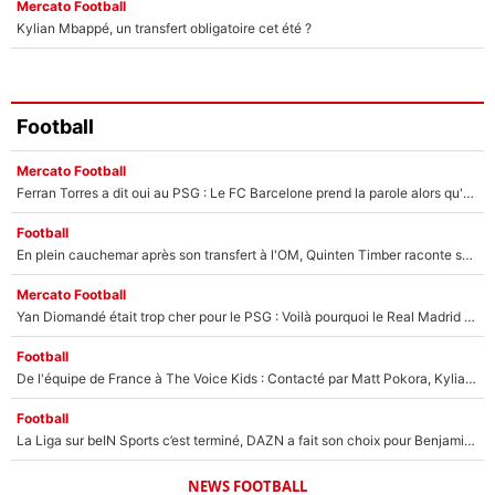
Mercato Football
Kylian Mbappé, un transfert obligatoire cet été ?
Football
Mercato Football
Ferran Torres a dit oui au PSG : Le FC Barcelone prend la parole alors qu'un transfert de l'attaquant espagnol prend forme
Football
En plein cauchemar après son transfert à l'OM, Quinten Timber raconte ses doutes après sa signature à Marseille
Mercato Football
Yan Diomandé était trop cher pour le PSG : Voilà pourquoi le Real Madrid a accepté de payer la somme record de 140M€ pour boucler son transfert !
Football
De l'équipe de France à The Voice Kids : Contacté par Matt Pokora, Kylian Mbappé a accepté de jouer un rôle inédit sur TF1 !
Football
La Liga sur beIN Sports c’est terminé, DAZN a fait son choix pour Benjamin Da Silva et Omar Da Fonseca !
NEWS FOOTBALL