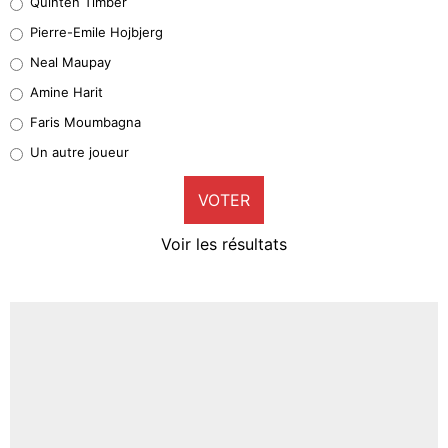
Quinten Timber
Geronimo Rulli
Pierre-Emile Hojbjerg
5%
Neal Maupay
Quinten Timber
Amine Harit
1%
Faris Moumbagna
Pierre-Emile Hojbjerg
Un autre joueur
9%
VOTER
Neal Maupay
4%
Voir les résultats
Amine Harit
3%
Faris Moumbagna
4%
Un autre joueur
5%
1673 personnes ont participé aux votes.