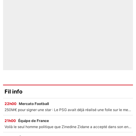
Fil info
22h00
Mercato Football
250M€ pour signer une star : Le PSG avait déjà réalisé une folie sur le mercato bien avant Neymar !
21h00
Équipe de France
Voilà le seul homme politique que Zinedine Zidane a accepté dans son entourage : «Je garde un très bon souvenir de lui»