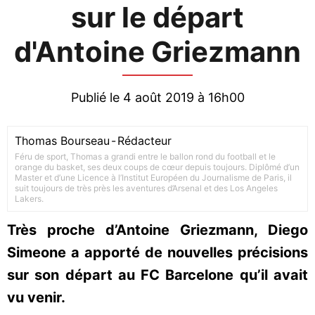
sur le départ
d'Antoine Griezmann
Publié le 4 août 2019 à 16h00
Thomas Bourseau
-
Rédacteur
Féru de sport, Thomas a grandi entre le ballon rond du football et le
orange du basket, ses deux coups de cœur depuis toujours. Diplômé d’un
Master et d’une Licence à l’Institut Européen du Journalisme de Paris, il
suit toujours de très près les aventures d’Arsenal et des Los Angeles
Lakers.
Très proche d’Antoine Griezmann, Diego
Simeone a apporté de nouvelles précisions
sur son départ au FC Barcelone qu’il avait
vu venir.