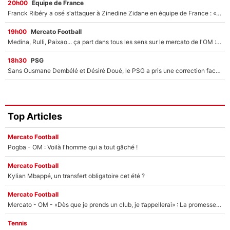
20h00
Équipe de France
Franck Ribéry a osé s'attaquer à Zinedine Zidane en équipe de France : «Je n'aurais jamais fait ça»
19h00
Mercato Football
Medina, Rulli, Paixao... ça part dans tous les sens sur le mercato de l'OM : Frank McCourt va enfin récupérer l'argent qu'il attend ?
18h30
PSG
Sans Ousmane Dembélé et Désiré Doué, le PSG a pris une correction face à Majorque : Luis Enrique attend avec impatience des renforts !
Top Articles
Mercato Football
Pogba - OM : Voilà l'homme qui a tout gâché !
Mercato Football
Kylian Mbappé, un transfert obligatoire cet été ?
Mercato Football
Mercato - OM - «Dès que je prends un club, je t’appellerai» : La promesse de Marcelino au moment de claquer la porte
Tennis