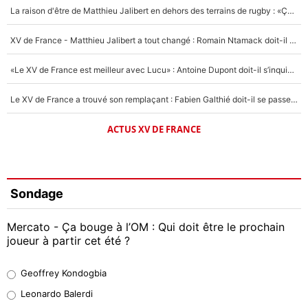
La raison d'être de Matthieu Jalibert en dehors des terrains de rugby : «Ça m'atteint autant que si tu touches à un membre de ma famille»
XV de France - Matthieu Jalibert a tout changé : Romain Ntamack doit-il s’inquiéter pour sa place à un an de la Coupe du monde ?
«Le XV de France est meilleur avec Lucu» : Antoine Dupont doit-il s’inquiéter pour sa place ?
Le XV de France a trouvé son remplaçant : Fabien Galthié doit-il se passer d'Antoine Dupont ?
ACTUS XV DE FRANCE
Sondage
Mercato - Ça bouge à l’OM : Qui doit être le prochain
joueur à partir cet été ?
Geoffrey Kondogbia
Geoffrey Kondogbia
38%
Leonardo Balerdi
Leonardo Balerdi