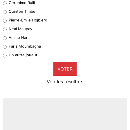
Geronimo Rulli
32%
Quinten Timber
Geronimo Rulli
Pierre-Emile Hojbjerg
5%
Neal Maupay
Quinten Timber
Amine Harit
1%
Faris Moumbagna
Pierre-Emile Hojbjerg
Un autre joueur
9%
VOTER
Neal Maupay
4%
Voir les résultats
Amine Harit
3%
Faris Moumbagna
5%
Un autre joueur
5%