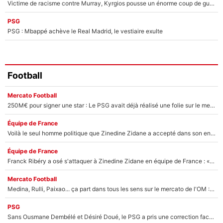
Victime de racisme contre Murray, Kyrgios pousse un énorme coup de gueule !
PSG
PSG : Mbappé achève le Real Madrid, le vestiaire exulte
Football
Mercato Football
250M€ pour signer une star : Le PSG avait déjà réalisé une folie sur le mercato bien avant Neymar !
Équipe de France
Voilà le seul homme politique que Zinedine Zidane a accepté dans son entourage : «Je garde un très bon souvenir de lui»
Équipe de France
Franck Ribéry a osé s'attaquer à Zinedine Zidane en équipe de France : «Je n'aurais jamais fait ça»
Mercato Football
Medina, Rulli, Paixao... ça part dans tous les sens sur le mercato de l'OM : Frank McCourt va enfin récupérer l'argent qu'il attend ?
PSG
Sans Ousmane Dembélé et Désiré Doué, le PSG a pris une correction face à Majorque : Luis Enrique attend avec impatience des renforts !