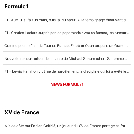
Formule1
F1 : « Je lui ai fait un câlin, puis j’ai dû partir...», le témoignage émouvant de Max Verstappen sur sa fille
F1 : Charles Leclerc surpris par les paparazzis avec sa femme, les rumeurs étaient vraies !
Comme pour le final du Tour de France, Esteban Ocon propose un Grand Prix de Formule 1 à Paris : «Autour de l’Arc de Triomphe, ce serait génial» !
Nouvelle rumeur autour de la santé de Michael Schumacher : Sa femme Corinna sort du silence
F1 - Lewis Hamilton victime de harcèlement, la discipline qui lui a évité le pire : «J'aurais probablement mal tourné»
NEWS FORMULE1
XV de France
Mis de côté par Fabien Galthié, un joueur du XV de France partage sa frustration : «ils ne me l’ont pas dit tout de suite»