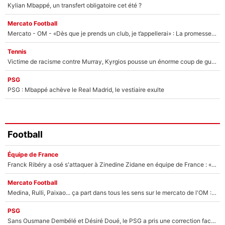
Kylian Mbappé, un transfert obligatoire cet été ?
Mercato Football
Mercato - OM - «Dès que je prends un club, je t’appellerai» : La promesse de Marcelino au moment de claquer la porte
Tennis
Victime de racisme contre Murray, Kyrgios pousse un énorme coup de gueule !
PSG
PSG : Mbappé achève le Real Madrid, le vestiaire exulte
Football
Équipe de France
Franck Ribéry a osé s'attaquer à Zinedine Zidane en équipe de France : «Je n'aurais jamais fait ça»
Mercato Football
Medina, Rulli, Paixao... ça part dans tous les sens sur le mercato de l'OM : Frank McCourt va enfin récupérer l'argent qu'il attend ?
PSG
Sans Ousmane Dembélé et Désiré Doué, le PSG a pris une correction face à Majorque : Luis Enrique attend avec impatience des renforts !