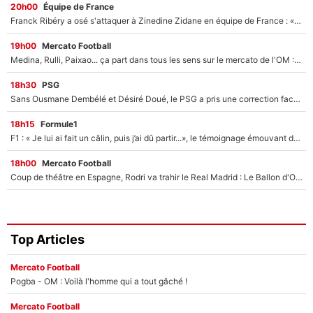
20h00
Équipe de France
Franck Ribéry a osé s'attaquer à Zinedine Zidane en équipe de France : «Je n'aurais jamais fait ça»
19h00
Mercato Football
Medina, Rulli, Paixao... ça part dans tous les sens sur le mercato de l'OM : Frank McCourt va enfin récupérer l'argent qu'il attend ?
18h30
PSG
Sans Ousmane Dembélé et Désiré Doué, le PSG a pris une correction face à Majorque : Luis Enrique attend avec impatience des renforts !
18h15
Formule1
F1 : « Je lui ai fait un câlin, puis j’ai dû partir...», le témoignage émouvant de Max Verstappen sur sa fille
18h00
Mercato Football
Coup de théâtre en Espagne, Rodri va trahir le Real Madrid : Le Ballon d'Or a choisi de signer au FC Barcelone !
Top Articles
Mercato Football
Pogba - OM : Voilà l'homme qui a tout gâché !
Mercato Football