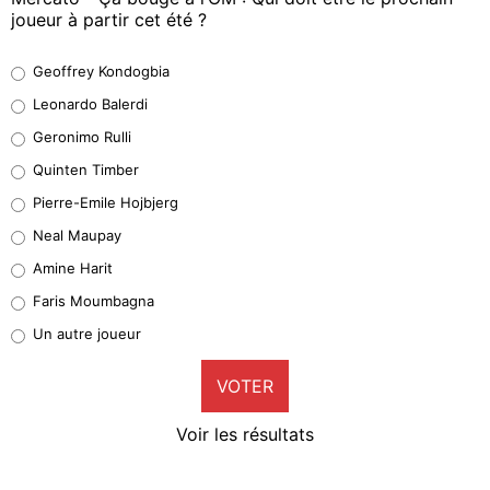
joueur à partir cet été ?
Geoffrey Kondogbia
Geoffrey Kondogbia
38%
Leonardo Balerdi
Leonardo Balerdi
Geronimo Rulli
32%
Quinten Timber
Geronimo Rulli
Pierre-Emile Hojbjerg
5%
Neal Maupay
Quinten Timber
Amine Harit
1%
Faris Moumbagna
Pierre-Emile Hojbjerg
Un autre joueur
9%
VOTER
Neal Maupay
4%
Voir les résultats
Amine Harit
3%