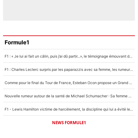
Formule1
F1 : « Je lui ai fait un câlin, puis j’ai dû partir...», le témoignage émouvant de Max Verstappen sur sa fille
F1 : Charles Leclerc surpris par les paparazzis avec sa femme, les rumeurs étaient vraies !
Comme pour le final du Tour de France, Esteban Ocon propose un Grand Prix de Formule 1 à Paris : «Autour de l’Arc de Triomphe, ce serait génial» !
Nouvelle rumeur autour de la santé de Michael Schumacher : Sa femme Corinna sort du silence
F1 - Lewis Hamilton victime de harcèlement, la discipline qui lui a évité le pire : «J'aurais probablement mal tourné»
NEWS FORMULE1