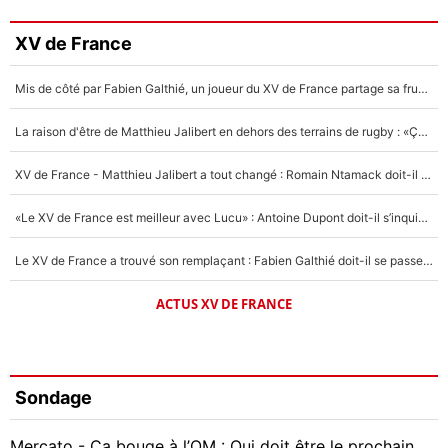
XV de France
Mis de côté par Fabien Galthié, un joueur du XV de France partage sa frustration : «ils ne me l’ont pas dit tout de suite»
La raison d'être de Matthieu Jalibert en dehors des terrains de rugby : «Ça m'atteint autant que si tu touches à un membre de ma famille»
XV de France - Matthieu Jalibert a tout changé : Romain Ntamack doit-il s’inquiéter pour sa place à un an de la Coupe du monde ?
«Le XV de France est meilleur avec Lucu» : Antoine Dupont doit-il s’inquiéter pour sa place ?
Le XV de France a trouvé son remplaçant : Fabien Galthié doit-il se passer d'Antoine Dupont ?
ACTUS XV DE FRANCE
Sondage
Mercato - Ça bouge à l’OM : Qui doit être le prochain