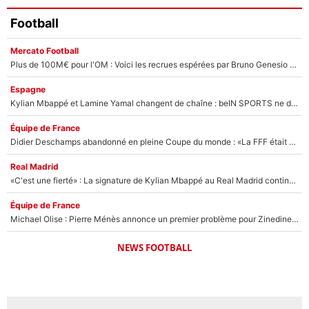
Football
Mercato Football
Plus de 100M€ pour l'OM : Voici les recrues espérées par Bruno Genesio et Grégory Lorenzi après l’opération dégraissage
Espagne
Kylian Mbappé et Lamine Yamal changent de chaîne : beIN SPORTS ne digère pas cette décision historique et prédit un fiasco pour la Liga
Équipe de France
Didier Deschamps abandonné en pleine Coupe du monde : «La FFF était déjà passée à Zinedine Zidane»
Real Madrid
«C'est une fierté» : La signature de Kylian Mbappé au Real Madrid continue de régaler l'Espagne
Équipe de France
Michael Olise : Pierre Ménès annonce un premier problème pour Zinedine Zidane en équipe de France
NEWS FOOTBALL