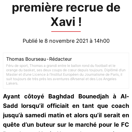
première recrue de
Xavi !
Publié le 8 novembre 2021 à 14h00
Thomas Bourseau
-
Rédacteur
Féru de sport, Thomas a grandi entre le ballon rond du football et le
orange du basket, ses deux coups de cœur depuis toujours. Diplômé d’un
Master et d’une Licence à l’Institut Européen du Journalisme de Paris, il
suit toujours de très près les aventures d’Arsenal et des Los Angeles
Lakers.
Ayant côtoyé Baghdad Bounedjah à Al-
Sadd lorsqu’il officiait en tant que coach
jusqu’à samedi matin et alors qu’il serait en
quête d’un buteur sur le marché pour le FC