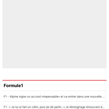
Formule1
F1 - Alpine signe un accord «impensable» et va entrer dans une nouvelle dimension : Grande nouvelle pour Pierre Gasly !
F1 : « Je lui ai fait un câlin, puis j’ai dû partir...», le témoignage émouvant de Max Verstappen sur sa fille