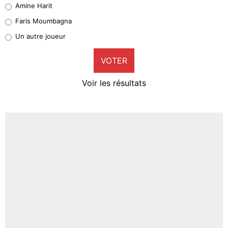
Amine Harit
1%
Faris Moumbagna
Pierre-Emile Hojbjerg
Un autre joueur
9%
VOTER
Neal Maupay
4%
Voir les résultats
Amine Harit
3%
Faris Moumbagna
5%
Un autre joueur
5%
1555 personnes ont participé aux votes.