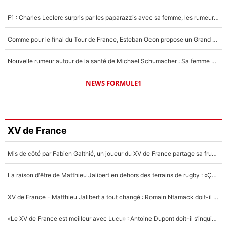
F1 : Charles Leclerc surpris par les paparazzis avec sa femme, les rumeurs étaient vraies !
Comme pour le final du Tour de France, Esteban Ocon propose un Grand Prix de Formule 1 à Paris : «Autour de l’Arc de Triomphe, ce serait génial» !
Nouvelle rumeur autour de la santé de Michael Schumacher : Sa femme Corinna sort du silence
NEWS FORMULE1
XV de France
Mis de côté par Fabien Galthié, un joueur du XV de France partage sa frustration : «ils ne me l’ont pas dit tout de suite»
La raison d'être de Matthieu Jalibert en dehors des terrains de rugby : «Ça m'atteint autant que si tu touches à un membre de ma famille»
XV de France - Matthieu Jalibert a tout changé : Romain Ntamack doit-il s’inquiéter pour sa place à un an de la Coupe du monde ?
«Le XV de France est meilleur avec Lucu» : Antoine Dupont doit-il s’inquiéter pour sa place ?