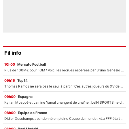
Fil info
10h00
Mercato Football
Plus de 100M€ pour l'OM : Voici les recrues espérées par Bruno Genesio et Grégory Lorenzi après l’opération dégraissage
09h15
Top14
Thomas Ramos ne sera pas le seul à partir : Ces autres joueurs du XV de France pourraient aussi quitter le Stade Toulousain, un club de Top 14 est déjà sur les rangs
09h00
Espagne
Kylian Mbappé et Lamine Yamal changent de chaîne : beIN SPORTS ne digère pas cette décision historique et prédit un fiasco pour la Liga
08h00
Équipe de France
Didier Deschamps abandonné en pleine Coupe du monde : «La FFF était déjà passée à Zinedine Zidane»
06h00
Real Madrid