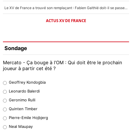
Le XV de France a trouvé son remplaçant : Fabien Galthié doit-il se passer d'Antoine Dupont ?
ACTUS XV DE FRANCE
Sondage
Mercato - Ça bouge à l’OM : Qui doit être le prochain
joueur à partir cet été ?
Geoffrey Kondogbia
Geoffrey Kondogbia
38%
Leonardo Balerdi
Leonardo Balerdi
Geronimo Rulli
32%
Quinten Timber
Geronimo Rulli
Pierre-Emile Hojbjerg
5%
Neal Maupay
Quinten Timber