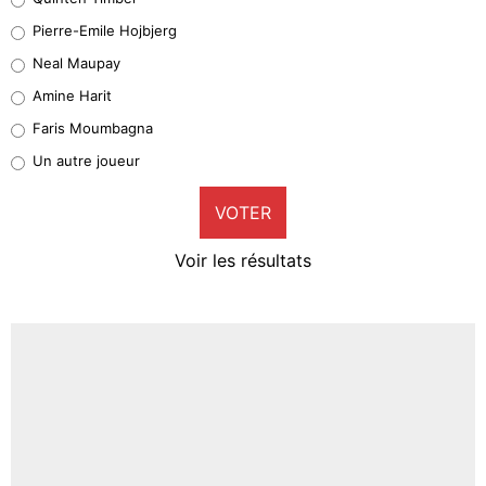
Geronimo Rulli
Pierre-Emile Hojbjerg
5%
Neal Maupay
Quinten Timber
Amine Harit
1%
Faris Moumbagna
Pierre-Emile Hojbjerg
Un autre joueur
9%
VOTER
Neal Maupay
4%
Voir les résultats
Amine Harit
3%
Faris Moumbagna
4%
Un autre joueur
5%
1568 personnes ont participé aux votes.