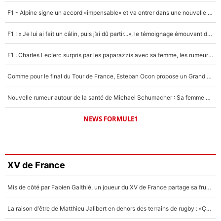
F1 - Alpine signe un accord «impensable» et va entrer dans une nouvelle dimension : Grande nouvelle pour Pierre Gasly !
F1 : « Je lui ai fait un câlin, puis j’ai dû partir...», le témoignage émouvant de Max Verstappen sur sa fille
F1 : Charles Leclerc surpris par les paparazzis avec sa femme, les rumeurs étaient vraies !
Comme pour le final du Tour de France, Esteban Ocon propose un Grand Prix de Formule 1 à Paris : «Autour de l’Arc de Triomphe, ce serait génial» !
Nouvelle rumeur autour de la santé de Michael Schumacher : Sa femme Corinna sort du silence
NEWS FORMULE1
XV de France
Mis de côté par Fabien Galthié, un joueur du XV de France partage sa frustration : «ils ne me l’ont pas dit tout de suite»
La raison d'être de Matthieu Jalibert en dehors des terrains de rugby : «Ça m'atteint autant que si tu touches à un membre de ma famille»