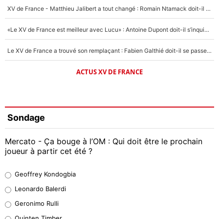
XV de France - Matthieu Jalibert a tout changé : Romain Ntamack doit-il s’inquiéter pour sa place à un an de la Coupe du monde ?
«Le XV de France est meilleur avec Lucu» : Antoine Dupont doit-il s’inquiéter pour sa place ?
Le XV de France a trouvé son remplaçant : Fabien Galthié doit-il se passer d'Antoine Dupont ?
ACTUS XV DE FRANCE
Sondage
Mercato - Ça bouge à l’OM : Qui doit être le prochain
joueur à partir cet été ?
Geoffrey Kondogbia
Geoffrey Kondogbia
38%
Leonardo Balerdi
Leonardo Balerdi
Geronimo Rulli
32%
Quinten Timber