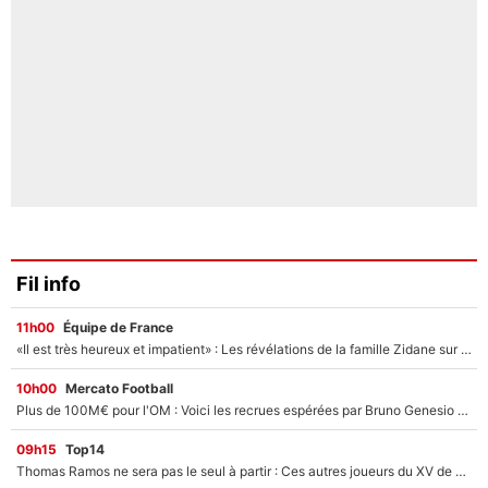
Fil info
11h00
Équipe de France
«Il est très heureux et impatient» : Les révélations de la famille Zidane sur sa prise de pouvoir en équipe de France !
10h00
Mercato Football
Plus de 100M€ pour l'OM : Voici les recrues espérées par Bruno Genesio et Grégory Lorenzi après l’opération dégraissage
09h15
Top14
Thomas Ramos ne sera pas le seul à partir : Ces autres joueurs du XV de France pourraient aussi quitter le Stade Toulousain, un club de Top 14 est déjà sur les rangs