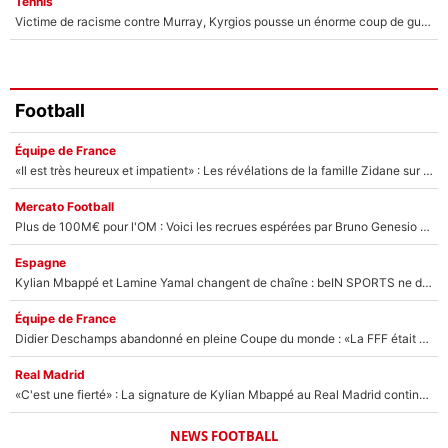
Tennis
Victime de racisme contre Murray, Kyrgios pousse un énorme coup de gueule !
Football
Équipe de France
«Il est très heureux et impatient» : Les révélations de la famille Zidane sur sa prise de pouvoir en équipe de France !
Mercato Football
Plus de 100M€ pour l'OM : Voici les recrues espérées par Bruno Genesio et Grégory Lorenzi après l’opération dégraissage
Espagne
Kylian Mbappé et Lamine Yamal changent de chaîne : beIN SPORTS ne digère pas cette décision historique et prédit un fiasco pour la Liga
Équipe de France
Didier Deschamps abandonné en pleine Coupe du monde : «La FFF était déjà passée à Zinedine Zidane»
Real Madrid
«C'est une fierté» : La signature de Kylian Mbappé au Real Madrid continue de régaler l'Espagne
NEWS FOOTBALL