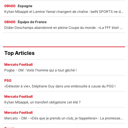
09h00
Espagne
Kylian Mbappé et Lamine Yamal changent de chaîne : beIN SPORTS ne digère pas cette décision historique et prédit un fiasco pour la Liga
08h00
Équipe de France
Didier Deschamps abandonné en pleine Coupe du monde : «La FFF était déjà passée à Zinedine Zidane»
Top Articles
Mercato Football
Pogba - OM : Voilà l'homme qui a tout gâché !
PSG
«Détester à vie», Stéphane Guy dans une embrouille à cause du PSG !
Mercato Football
Kylian Mbappé, un transfert obligatoire cet été ?
Mercato Football
Mercato - OM - «Dès que je prends un club, je t’appellerai» : La promesse de Marcelino au moment de claquer la porte