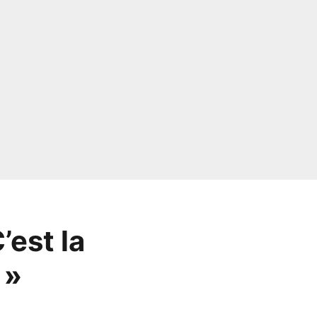
’est la
 »