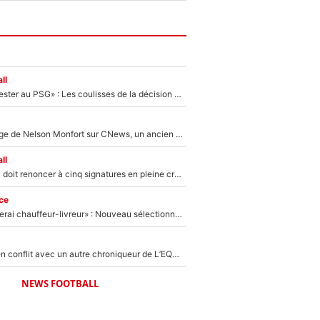
ll
«Il a décidé de rester au PSG» : Les coulisses de la décision de Lucas Chevalier pour son transfert
Après le dérapage de Nelson Monfort sur CNews, un ancien journaliste de France Télévisions relance la polémique sur les incendies en Gironde
ll
Grégory Lorenzi doit renoncer à cinq signatures en pleine crise financière : L’IA propose sept noms à l’OM pour un mercato réussi... à seulement 5M€ !
ce
«Plus grand, je ferai chauffeur-livreur» : Nouveau sélectionneur des Bleus, Zinédine Zidane s’était imaginé un avenir très différent lorsqu'il était enfant
Johan Micoud en conflit avec un autre chroniqueur de L’EQUIPE du Soir : «Pendant un moment, je ne les ai pas remis ensemble dans l'émission»
NEWS FOOTBALL