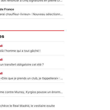
Grégory Lorenzi doit renoncer à cinq signatures en pleine crise financière : L’IA propose sept noms à l’OM pour un mercato réussi... à seulement 5M€ !
 de France
«Plus grand, je ferai chauffeur-livreur» : Nouveau sélectionneur des Bleus, Zinédine Zidane s’était imaginé un avenir très différent lorsqu'il était enfant
es
ll
ilà l'homme qui a tout gâché !
ll
n transfert obligatoire cet été ?
ll
Mercato - OM - «Dès que je prends un club, je t’appellerai» : La promesse de Marcelino au moment de claquer la porte
Victime de racisme contre Murray, Kyrgios pousse un énorme coup de gueule !
hève le Real Madrid, le vestiaire exulte