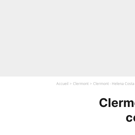
Accueil
Clermont
Clermont - Helena Costa 
Clermo
c