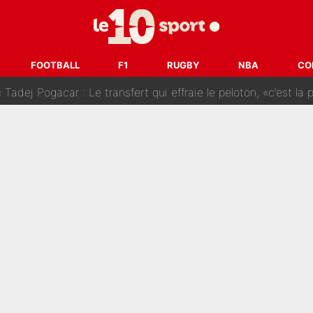
SG» : Les coulisses de la décision de Lucas Chevalier pour s
fort sur CNews, un ancien journaliste de France Télévisions relance la 
FOOTBALL
F1
RUGBY
NBA
CO
dej Pogacar : Le transfert qui effraie le peloton, «c’est la 
nq signatures en pleine crise financière : L’IA propose sept noms à l’OM po
reur» : Nouveau sélectionneur des Bleus, Zinédine Zidane s’était imaginé un av