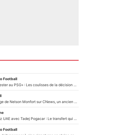
o Football
«Il a décidé de rester au PSG» : Les coulisses de la décision de Lucas Chevalier pour son transfert
l
Après le dérapage de Nelson Monfort sur CNews, un ancien journaliste de France Télévisions relance la polémique sur les incendies en Gironde
me
Paul Seixas chez UAE avec Tadej Pogacar : Le transfert qui effraie le peloton, «c’est la pire des choses qui puisse arriver»
o Football