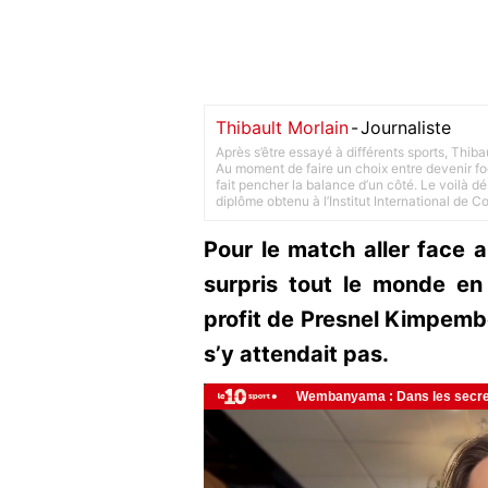
Thibault Morlain
-
Journaliste
Après s’être essayé à différents sports, Thiba
Au moment de faire un choix entre devenir foot
fait pencher la balance d’un côté. Le voilà d
diplôme obtenu à l’Institut International de 
Pour le match aller face 
surpris tout le monde en
profit de Presnel Kimpembe
s’y attendait pas.