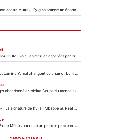
Victime de racisme contre Murray, Kyrgios pousse un énorme coup de gueule !
ll
Plus de 100M€ pour l'OM : Voici les recrues espérées par Bruno Genesio et Grégory Lorenzi après l’opération dégraissage
Kylian Mbappé et Lamine Yamal changent de chaîne : beIN SPORTS ne digère pas cette décision historique et prédit un fiasco pour la Liga
ce
Didier Deschamps abandonné en pleine Coupe du monde : «La FFF était déjà passée à Zinedine Zidane»
«C'est une fierté» : La signature de Kylian Mbappé au Real Madrid continue de régaler l'Espagne
ce
Michael Olise : Pierre Ménès annonce un premier problème pour Zinedine Zidane en équipe de France
NEWS FOOTBALL