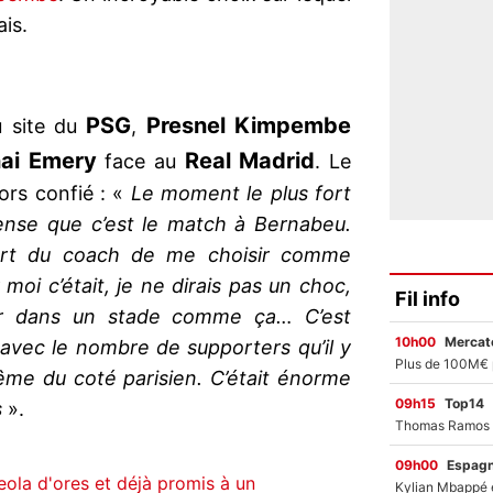
ais.
PSG
Presnel Kimpembe
u site du
,
ai Emery
Real Madrid
face au
. Le
lors confié : «
Le moment le plus fort
ense que c’est le match à Bernabeu.
part du coach de me choisir comme
 moi c’était, je ne dirais pas un choc,
Fil info
uer dans un stade comme ça… C’est
10h00
Mercato
avec le nombre de supporters qu’il y
ême du coté parisien. C’était énorme
09h15
Top14
s
».
09h00
Espag
ola d'ores et déjà promis à un