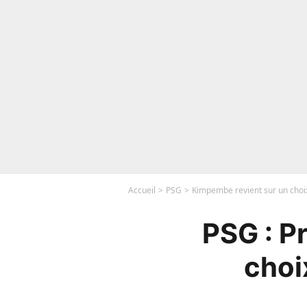
Accueil
PSG
Kimpembe revient sur un choix
PSG : P
choi