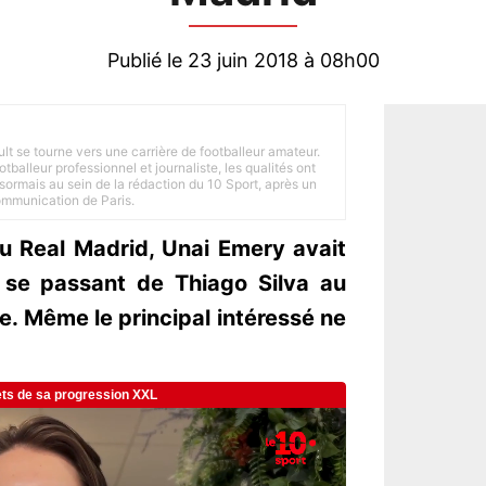
Publié le 23 juin 2018 à 08h00
ult se tourne vers une carrière de footballeur amateur.
balleur professionnel et journaliste, les qualités ont
ésormais au sein de la rédaction du 10 Sport, après un
Communication de Paris.
au Real Madrid, Unai Emery avait
 se passant de Thiago Silva au
. Même le principal intéressé ne