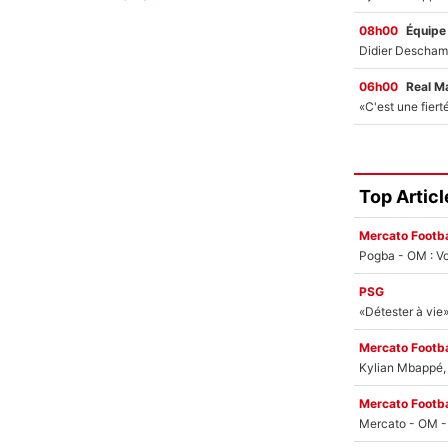
08h00
Équipe
06h00
Real M
Top Articl
Mercato Footba
Pogba - OM : Vo
PSG
Mercato Footba
Kylian Mbappé, u
Mercato Footba