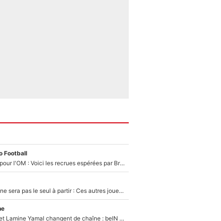
 Football
Plus de 100M€ pour l'OM : Voici les recrues espérées par Bruno Genesio et Grégory Lorenzi après l’opération dégraissage
Thomas Ramos ne sera pas le seul à partir : Ces autres joueurs du XV de France pourraient aussi quitter le Stade Toulousain, un club de Top 14 est déjà sur les rangs
ne
Kylian Mbappé et Lamine Yamal changent de chaîne : beIN SPORTS ne digère pas cette décision historique et prédit un fiasco pour la Liga