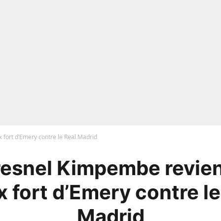
 fort d’Emery contre le Real Madrid
resnel Kimpembe revien
x fort d’Emery contre le
Madrid