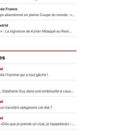
 de France
Didier Deschamps abandonné en pleine Coupe du monde : «La FFF était déjà passée à Zinedine Zidane»
adrid
«C'est une fierté» : La signature de Kylian Mbappé au Real Madrid continue de régaler l'Espagne
es
ll
ilà l'homme qui a tout gâché !
«Détester à vie», Stéphane Guy dans une embrouille à cause du PSG !
ll
n transfert obligatoire cet été ?
ll
Mercato - OM - «Dès que je prends un club, je t’appellerai» : La promesse de Marcelino au moment de claquer la porte