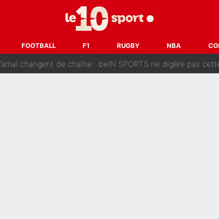
oici les recrues espérées par Bruno Genesio et Grégory Loren
tir : Ces autres joueurs du XV de France pourraient aussi quitter le Stade Toulous
FOOTBALL
F1
RUGBY
NBA
CO
changent de chaîne : beIN SPORTS ne digère pas cette décision histor
é en pleine Coupe du monde : «La FFF était déjà passée à
gnature de Kylian Mbappé au Real Madrid continue de régaler 