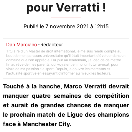
pour Verratti !
Publié le 7 novembre 2021 à 12h15
Dan Marciano
-
Rédacteur
Titulaire d'un Master de droit international, je me suis rendu compte au
bout de mon parcours universitaire qu'il était important d'évoluer dans un
domaine que l'on apprécie. Du jour au lendemain, j'ai décidé de mettre
fin au rêve de mes parents, qui voyaient en moi un futur avocat, pour
vivre de ma passion : le sport. Depuis, je couvre les mercatos et
l'actualité sportive en essayant d'informer au mieux les lecteurs.
Touché à la hanche, Marco Verratti devrait
manquer quatre semaines de compétition
et aurait de grandes chances de manquer
le prochain match de Ligue des champions
face à Manchester City.