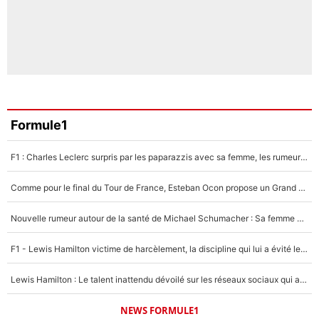
Formule1
F1 : Charles Leclerc surpris par les paparazzis avec sa femme, les rumeurs étaient vraies !
Comme pour le final du Tour de France, Esteban Ocon propose un Grand Prix de Formule 1 à Paris : «Autour de l’Arc de Triomphe, ce serait génial» !
Nouvelle rumeur autour de la santé de Michael Schumacher : Sa femme Corinna sort du silence
F1 - Lewis Hamilton victime de harcèlement, la discipline qui lui a évité le pire : «J'aurais probablement mal tourné»
Lewis Hamilton : Le talent inattendu dévoilé sur les réseaux sociaux qui a impressionné Kim Kardashian pendant leurs vacances en amoureux !
NEWS FORMULE1