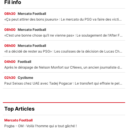
Fil info
08h30
Mercato Football
«Ça peut attirer des bons joueurs» : Le mercato du PSG va faire des victimes dans l'effectif de Luis Enrique ?
08h00
Mercato Football
«C’est une bonne chose qu’il ne vienne pas» : Le soulagement de l'After Foot après le transfert avorté de Yan Diomandé au PSG
06h00
Mercato Football
«Il a décidé de rester au PSG» : Les coulisses de la décision de Lucas Chevalier pour son transfert
04h00
Football
Après le dérapage de Nelson Monfort sur CNews, un ancien journaliste de France Télévisions relance la polémique sur les incendies en Gironde
02h30
Cyclisme
Paul Seixas chez UAE avec Tadej Pogacar : Le transfert qui effraie le peloton, «c’est la pire des choses qui puisse arriver»
Top Articles
Mercato Football
Pogba - OM : Voilà l'homme qui a tout gâché !