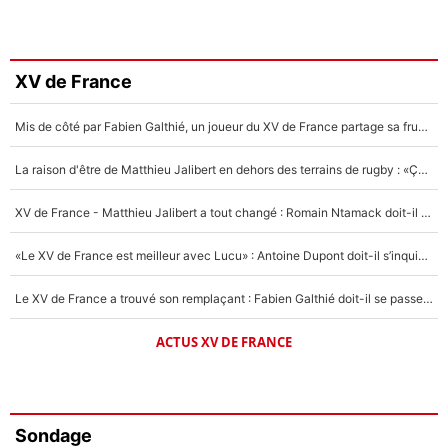
XV de France
Mis de côté par Fabien Galthié, un joueur du XV de France partage sa frustration : «ils ne me l’ont pas dit tout de suite»
La raison d'être de Matthieu Jalibert en dehors des terrains de rugby : «Ça m'atteint autant que si tu touches à un membre de ma famille»
XV de France - Matthieu Jalibert a tout changé : Romain Ntamack doit-il s’inquiéter pour sa place à un an de la Coupe du monde ?
«Le XV de France est meilleur avec Lucu» : Antoine Dupont doit-il s’inquiéter pour sa place ?
Le XV de France a trouvé son remplaçant : Fabien Galthié doit-il se passer d'Antoine Dupont ?
ACTUS XV DE FRANCE
Sondage