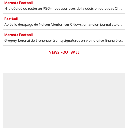
Mercato Football
«Il a décidé de rester au PSG» : Les coulisses de la décision de Lucas Chevalier pour son transfert
Football
Après le dérapage de Nelson Monfort sur CNews, un ancien journaliste de France Télévisions relance la polémique sur les incendies en Gironde
Mercato Football
Grégory Lorenzi doit renoncer à cinq signatures en pleine crise financière : L’IA propose sept noms à l’OM pour un mercato réussi... à seulement 5M€ !
NEWS FOOTBALL