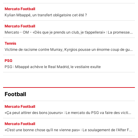
Mercato Football
Kylian Mbappé, un transfert obligatoire cet été ?
Mercato Football
Mercato - OM - «Dès que je prends un club, je t’appellerai» : La promesse de Marcelino au moment de claquer la porte
Tennis
Victime de racisme contre Murray, Kyrgios pousse un énorme coup de gueule !
PSG
PSG : Mbappé achève le Real Madrid, le vestiaire exulte
Football
Mercato Football
«Ça peut attirer des bons joueurs» : Le mercato du PSG va faire des victimes dans l'effectif de Luis Enrique ?
Mercato Football
«C’est une bonne chose qu’il ne vienne pas» : Le soulagement de l'After Foot après le transfert avorté de Yan Diomandé au PSG