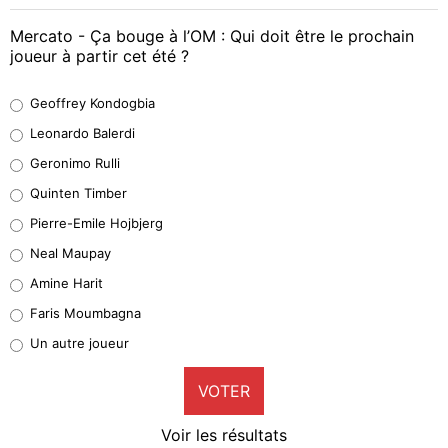
Mercato - Ça bouge à l’OM : Qui doit être le prochain
joueur à partir cet été ?
Geoffrey Kondogbia
Geoffrey Kondogbia
38%
Leonardo Balerdi
Leonardo Balerdi
Geronimo Rulli
32%
Quinten Timber
Geronimo Rulli
Pierre-Emile Hojbjerg
4%
Neal Maupay
Quinten Timber
Amine Harit
1%
Faris Moumbagna
Pierre-Emile Hojbjerg
Un autre joueur
9%
VOTER
Neal Maupay
4%
Voir les résultats