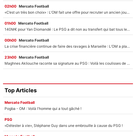
02h00
Mercato Football
«C’est un très bon choix» : L'OM fait une offre pour recruter un ancien joueur du PSG... et c'est validé dans l'After Foot !
01h00
Mercato Football
140M€ pour Yan Diomandé : Le PSG a dit non au transfert qui bat tous les records sur le mercato
00h00
Mercato Football
La crise financière continue de faire des ravages à Marseille : L’OM a placé 12 joueurs sur le marché des transferts… et ça pourrait lui rapporter près de 100M€ !
23h00
Mercato Football
Maghnes Akliouche raconte sa signature au PSG : Voilà les coulisses de son transfert de rêve à 50M€
Top Articles
Mercato Football
Pogba - OM : Voilà l'homme qui a tout gâché !
PSG
«Détester à vie», Stéphane Guy dans une embrouille à cause du PSG !