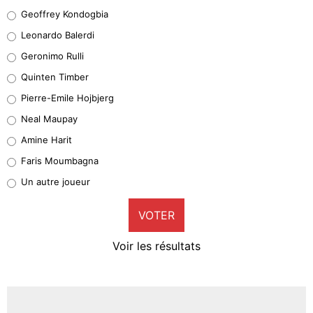
Geoffrey Kondogbia
Geoffrey Kondogbia
38%
Leonardo Balerdi
Leonardo Balerdi
Geronimo Rulli
32%
Quinten Timber
Geronimo Rulli
Pierre-Emile Hojbjerg
5%
Neal Maupay
Quinten Timber
Amine Harit
1%
Faris Moumbagna
Pierre-Emile Hojbjerg
Un autre joueur
9%
VOTER
Neal Maupay
4%
Voir les résultats
Amine Harit
3%
Faris Moumbagna