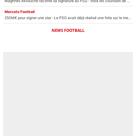
Maghnes Akliouche raconte sa signature au PSG : Voilà les coulisses de son transfert de rêve à 50M€
Mercato Football
250M€ pour signer une star : Le PSG avait déjà réalisé une folie sur le mercato bien avant Neymar !
NEWS FOOTBALL