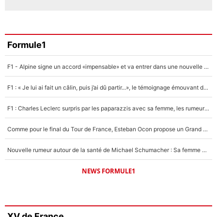
Formule1
F1 - Alpine signe un accord «impensable» et va entrer dans une nouvelle dimension : Grande nouvelle pour Pierre Gasly !
F1 : « Je lui ai fait un câlin, puis j’ai dû partir...», le témoignage émouvant de Max Verstappen sur sa fille
F1 : Charles Leclerc surpris par les paparazzis avec sa femme, les rumeurs étaient vraies !
Comme pour le final du Tour de France, Esteban Ocon propose un Grand Prix de Formule 1 à Paris : «Autour de l’Arc de Triomphe, ce serait génial» !
Nouvelle rumeur autour de la santé de Michael Schumacher : Sa femme Corinna sort du silence
NEWS FORMULE1
XV de France