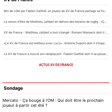
Mis de côté par Fabien Galthié, un joueur du XV de France partage sa frustration : «ils ne me l’ont pas dit tout de suite»
La raison d'être de Matthieu Jalibert en dehors des terrains de rugby : «Ça m'atteint autant que si tu touches à un membre de ma famille»
XV de France - Matthieu Jalibert a tout changé : Romain Ntamack doit-il s’inquiéter pour sa place à un an de la Coupe du monde ?
«Le XV de France est meilleur avec Lucu» : Antoine Dupont doit-il s’inquiéter pour sa place ?
Le XV de France a trouvé son remplaçant : Fabien Galthié doit-il se passer d'Antoine Dupont ?
ACTUS XV DE FRANCE
Sondage
Mercato - Ça bouge à l’OM : Qui doit être le prochain
joueur à partir cet été ?