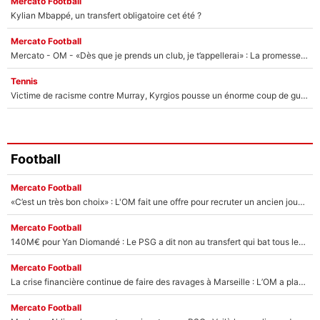
Mercato Football
Kylian Mbappé, un transfert obligatoire cet été ?
Mercato Football
Mercato - OM - «Dès que je prends un club, je t’appellerai» : La promesse de Marcelino au moment de claquer la porte
Tennis
Victime de racisme contre Murray, Kyrgios pousse un énorme coup de gueule !
Football
Mercato Football
«C’est un très bon choix» : L'OM fait une offre pour recruter un ancien joueur du PSG... et c'est validé dans l'After Foot !
Mercato Football
140M€ pour Yan Diomandé : Le PSG a dit non au transfert qui bat tous les records sur le mercato
Mercato Football
La crise financière continue de faire des ravages à Marseille : L’OM a placé 12 joueurs sur le marché des transferts… et ça pourrait lui rapporter près de 100M€ !
Mercato Football