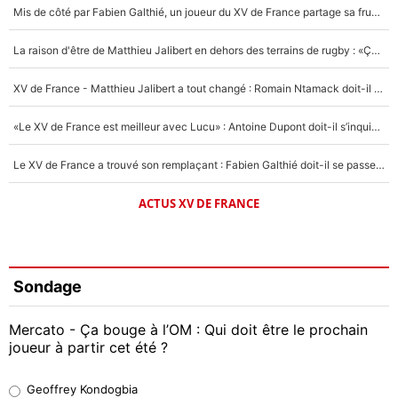
Mis de côté par Fabien Galthié, un joueur du XV de France partage sa frustration : «ils ne me l’ont pas dit tout de suite»
La raison d'être de Matthieu Jalibert en dehors des terrains de rugby : «Ça m'atteint autant que si tu touches à un membre de ma famille»
XV de France - Matthieu Jalibert a tout changé : Romain Ntamack doit-il s’inquiéter pour sa place à un an de la Coupe du monde ?
«Le XV de France est meilleur avec Lucu» : Antoine Dupont doit-il s’inquiéter pour sa place ?
Le XV de France a trouvé son remplaçant : Fabien Galthié doit-il se passer d'Antoine Dupont ?
ACTUS XV DE FRANCE
Sondage
Mercato - Ça bouge à l’OM : Qui doit être le prochain
joueur à partir cet été ?
Geoffrey Kondogbia
Geoffrey Kondogbia