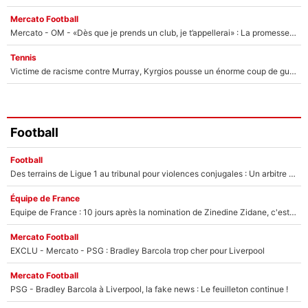
Mercato Football
Mercato - OM - «Dès que je prends un club, je t’appellerai» : La promesse de Marcelino au moment de claquer la porte
Tennis
Victime de racisme contre Murray, Kyrgios pousse un énorme coup de gueule !
Football
Football
Des terrains de Ligue 1 au tribunal pour violences conjugales : Un arbitre français encourt une peine de 18 mois de prison !
Équipe de France
Equipe de France : 10 jours après la nomination de Zinedine Zidane, c'est au tour de son fils de prendre un nouveau départ !
Mercato Football
EXCLU - Mercato - PSG : Bradley Barcola trop cher pour Liverpool
Mercato Football
PSG - Bradley Barcola à Liverpool, la fake news : Le feuilleton continue !