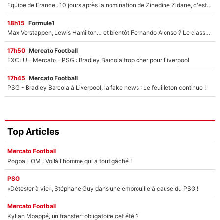
Equipe de France : 10 jours après la nomination de Zinedine Zidane, c'est au tour de son fils de prendre un nouveau départ !
18h15
Formule1
Max Verstappen, Lewis Hamilton… et bientôt Fernando Alonso ? Le classement des pilotes les mieux payés en Formule 1 risque de changer !
17h50
Mercato Football
EXCLU - Mercato - PSG : Bradley Barcola trop cher pour Liverpool
17h45
Mercato Football
PSG - Bradley Barcola à Liverpool, la fake news : Le feuilleton continue !
Top Articles
Mercato Football
Pogba - OM : Voilà l'homme qui a tout gâché !
PSG
«Détester à vie», Stéphane Guy dans une embrouille à cause du PSG !
Mercato Football
Kylian Mbappé, un transfert obligatoire cet été ?