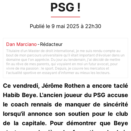
PSG !
Publié le 9 mai 2025 à 22h30
Dan Marciano
-
Rédacteur
Titulaire d'un Master de droit international, je me suis rendu compte au
bout de mon parcours universitaire qu'il était important d'évoluer dans un
domaine que l'on apprécie. Du jour au lendemain, j'ai décidé de mettre
fin au rêve de mes parents, qui voyaient en moi un futur avocat, pour
vivre de ma passion : le sport. Depuis, je couvre les mercatos et
l'actualité sportive en essayant d'informer au mieux les lecteurs.
Ce vendredi, Jérôme Rothen a encore taclé
Habib Beye. L'ancien joueur du PSG accuse
le coach rennais de manquer de sincérité
lorsqu'il annonce son soutien pour le club
de la capitale. Pour démontrer que Beye