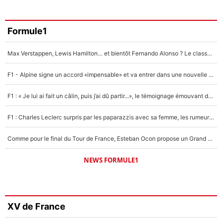
Formule1
Max Verstappen, Lewis Hamilton… et bientôt Fernando Alonso ? Le classement des pilotes les mieux payés en Formule 1 risque de changer !
F1 - Alpine signe un accord «impensable» et va entrer dans une nouvelle dimension : Grande nouvelle pour Pierre Gasly !
F1 : « Je lui ai fait un câlin, puis j’ai dû partir...», le témoignage émouvant de Max Verstappen sur sa fille
F1 : Charles Leclerc surpris par les paparazzis avec sa femme, les rumeurs étaient vraies !
Comme pour le final du Tour de France, Esteban Ocon propose un Grand Prix de Formule 1 à Paris : «Autour de l’Arc de Triomphe, ce serait génial» !
NEWS FORMULE1
XV de France