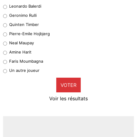
38%
Leonardo Balerdi
Leonardo Balerdi
Geronimo Rulli
32%
Quinten Timber
Geronimo Rulli
Pierre-Emile Hojbjerg
5%
Neal Maupay
Quinten Timber
Amine Harit
1%
Faris Moumbagna
Pierre-Emile Hojbjerg
Un autre joueur
9%
VOTER
Neal Maupay
4%
Voir les résultats
Amine Harit
3%
Faris Moumbagna
4%