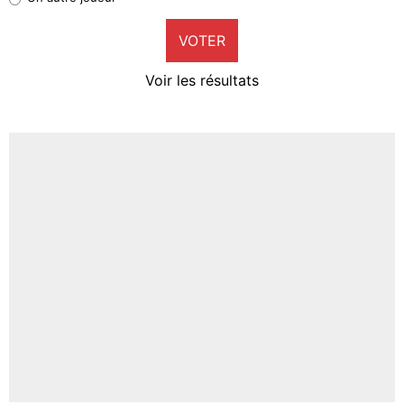
9%
VOTER
Neal Maupay
4%
Voir les résultats
Amine Harit
3%
Faris Moumbagna
4%
Un autre joueur
5%
1687 personnes ont participé aux votes.