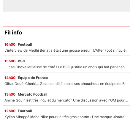
Fil info
16h00
Football
L'interview de Medhi Benatia était une grosse erreur : L'After Foot s'inquiète pour l'avenir de l'ancien dirigeant de l'OM qui pourrait rester longtemps au chômage
15h00
PSG
Lucas Chevalier laissé de côté : Le PSG justifie un choix qui fait parler en plein mercato
14h00
Équipe de France
Olise, Doué, Cherki… Zidane a déjà choisi ses chouchous en équipe de France ? L’IA annonce des surprises sans Kylian Mbappé !
13h00
Mercato Football
Amine Gouiri est très inquiet du mercato : Une discussion avec l'OM pour acter son transfert !
12h00
Football
Kylian Mbappé lâche Nike pour un très gros contrat : Une marque «inattendue» va frapper très fort