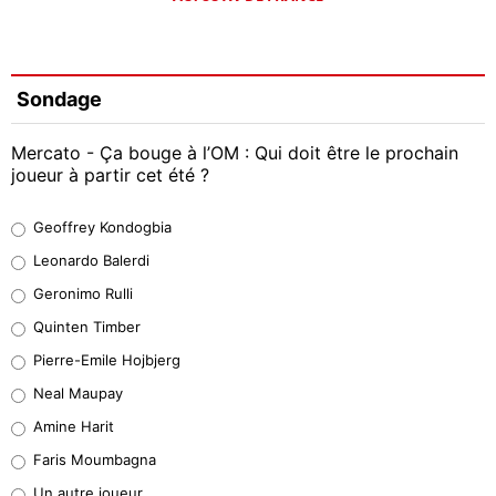
Sondage
Mercato - Ça bouge à l’OM : Qui doit être le prochain
joueur à partir cet été ?
Geoffrey Kondogbia
Geoffrey Kondogbia
38%
Leonardo Balerdi
Leonardo Balerdi
Geronimo Rulli
32%
Quinten Timber
Geronimo Rulli
Pierre-Emile Hojbjerg
5%
Neal Maupay
Quinten Timber
Amine Harit
1%
Faris Moumbagna
Pierre-Emile Hojbjerg
Un autre joueur