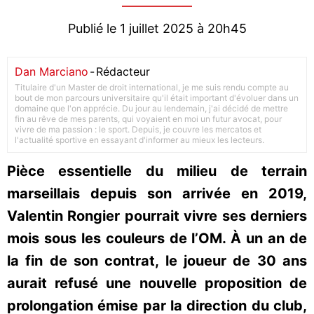
Publié le 1 juillet 2025 à 20h45
Dan Marciano
-
Rédacteur
Titulaire d'un Master de droit international, je me suis rendu compte au
bout de mon parcours universitaire qu'il était important d'évoluer dans un
domaine que l'on apprécie. Du jour au lendemain, j'ai décidé de mettre
fin au rêve de mes parents, qui voyaient en moi un futur avocat, pour
vivre de ma passion : le sport. Depuis, je couvre les mercatos et
l'actualité sportive en essayant d'informer au mieux les lecteurs.
Pièce essentielle du milieu de terrain
marseillais depuis son arrivée en 2019,
Valentin Rongier pourrait vivre ses derniers
mois sous les couleurs de l’OM. À un an de
la fin de son contrat, le joueur de 30 ans
aurait refusé une nouvelle proposition de
prolongation émise par la direction du club,