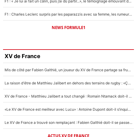
F1 : « Je lui ai fait un câlin, puis j’ai dû partir...», le témoignage émouvant de Max Verstappen sur sa fille
F1 : Charles Leclerc surpris par les paparazzis avec sa femme, les rumeurs étaient vraies !
NEWS FORMULE1
XV de France
Mis de côté par Fabien Galthié, un joueur du XV de France partage sa frustration : «ils ne me l’ont pas dit tout de suite»
La raison d'être de Matthieu Jalibert en dehors des terrains de rugby : «Ça m'atteint autant que si tu touches à un membre de ma famille»
XV de France - Matthieu Jalibert a tout changé : Romain Ntamack doit-il s’inquiéter pour sa place à un an de la Coupe du monde ?
«Le XV de France est meilleur avec Lucu» : Antoine Dupont doit-il s’inquiéter pour sa place ?
Le XV de France a trouvé son remplaçant : Fabien Galthié doit-il se passer d'Antoine Dupont ?
ACTUS XV DE FRANCE