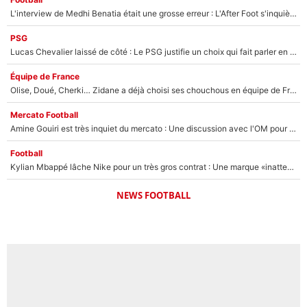
L'interview de Medhi Benatia était une grosse erreur : L'After Foot s'inquiète pour l'avenir de l'ancien dirigeant de l'OM qui pourrait rester longtemps au chômage
PSG
Lucas Chevalier laissé de côté : Le PSG justifie un choix qui fait parler en plein mercato
Équipe de France
Olise, Doué, Cherki… Zidane a déjà choisi ses chouchous en équipe de France ? L’IA annonce des surprises sans Kylian Mbappé !
Mercato Football
Amine Gouiri est très inquiet du mercato : Une discussion avec l'OM pour acter son transfert !
Football
Kylian Mbappé lâche Nike pour un très gros contrat : Une marque «inattendue» va frapper très fort
NEWS FOOTBALL