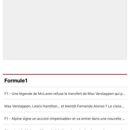
Formule1
F1 - Une légende de McLaren refuse le transfert de Max Verstappen qui pourrait «faire des vagues» et plomber l'ambiance dans l'équipe
Max Verstappen, Lewis Hamilton… et bientôt Fernando Alonso ? Le classement des pilotes les mieux payés en Formule 1 risque de changer !
F1 - Alpine signe un accord «impensable» et va entrer dans une nouvelle dimension : Grande nouvelle pour Pierre Gasly !