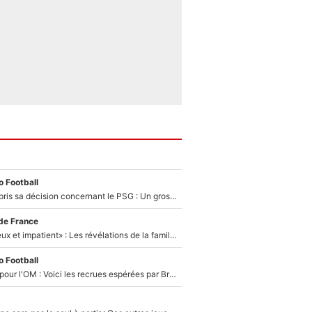
 Football
Ferran Torres a pris sa décision concernant le PSG : Un gros club étranger prêt à relancer le feuilleton pour la signature du champion du monde 2026 !
de France
«Il est très heureux et impatient» : Les révélations de la famille Zidane sur sa prise de pouvoir en équipe de France !
 Football
Plus de 100M€ pour l'OM : Voici les recrues espérées par Bruno Genesio et Grégory Lorenzi après l’opération dégraissage