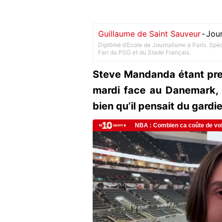
Guillaume de Saint Sauveur
-
Jour
Diplômé d’Ecole de Journalisme à Paris. Spéci
Fan du PSG et du Stade Français.
Steve Mandanda étant pres
mardi face au Danemark, 
bien qu’il pensait du gardi