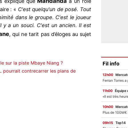
Mandanda
us explique que
a un rôle
aire : «
C'est quelqu'un de posé. Tout
animité dans le groupe. C'est le joueur
 y a un souci. C'est un ancien. Il est
ane
, qui ne tarit pas d’éloges au sujet
e sur la piste Mbaye Niang ?
Fil info
pourrait contrecarrer les plans de
12h00
Mercato
11h00
Équipe 
10h00
Mercato
09h15
Top14