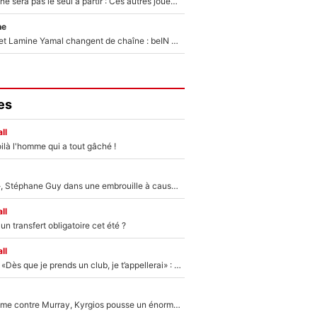
Thomas Ramos ne sera pas le seul à partir : Ces autres joueurs du XV de France pourraient aussi quitter le Stade Toulousain, un club de Top 14 est déjà sur les rangs
ne
Kylian Mbappé et Lamine Yamal changent de chaîne : beIN SPORTS ne digère pas cette décision historique et prédit un fiasco pour la Liga
es
ll
ilà l'homme qui a tout gâché !
«Détester à vie», Stéphane Guy dans une embrouille à cause du PSG !
ll
n transfert obligatoire cet été ?
ll
Mercato - OM - «Dès que je prends un club, je t’appellerai» : La promesse de Marcelino au moment de claquer la porte
Victime de racisme contre Murray, Kyrgios pousse un énorme coup de gueule !