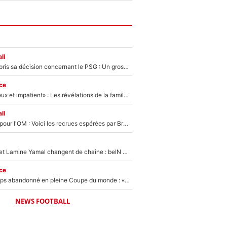
ll
Ferran Torres a pris sa décision concernant le PSG : Un gros club étranger prêt à relancer le feuilleton pour la signature du champion du monde 2026 !
ce
«Il est très heureux et impatient» : Les révélations de la famille Zidane sur sa prise de pouvoir en équipe de France !
ll
Plus de 100M€ pour l'OM : Voici les recrues espérées par Bruno Genesio et Grégory Lorenzi après l’opération dégraissage
Kylian Mbappé et Lamine Yamal changent de chaîne : beIN SPORTS ne digère pas cette décision historique et prédit un fiasco pour la Liga
ce
Didier Deschamps abandonné en pleine Coupe du monde : «La FFF était déjà passée à Zinedine Zidane»
NEWS FOOTBALL