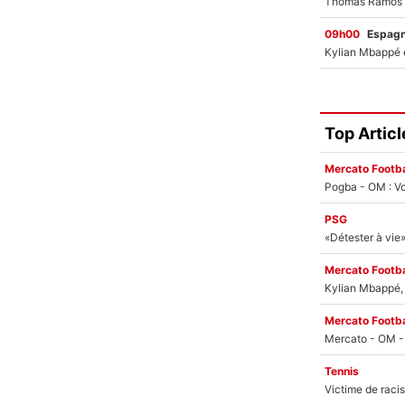
09h00
Espag
Top Articl
Mercato Footba
Pogba - OM : Vo
PSG
Mercato Footba
Kylian Mbappé, u
Mercato Footba
Tennis