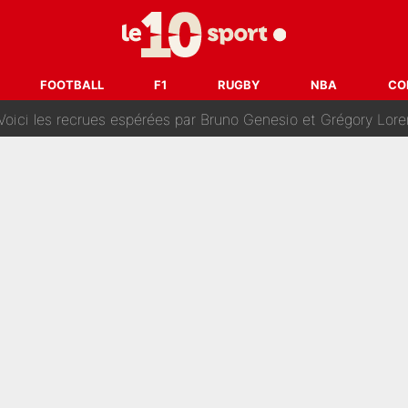
oncernant le PSG : Un gros club étranger prêt à relancer le feuilleton pour 
tient» : Les révélations de la famille Zidane sur sa prise de p
FOOTBALL
F1
RUGBY
NBA
CO
oici les recrues espérées par Bruno Genesio et Grégory Loren
tir : Ces autres joueurs du XV de France pourraient aussi quitter le Stade Toulous
changent de chaîne : beIN SPORTS ne digère pas cette décision histor