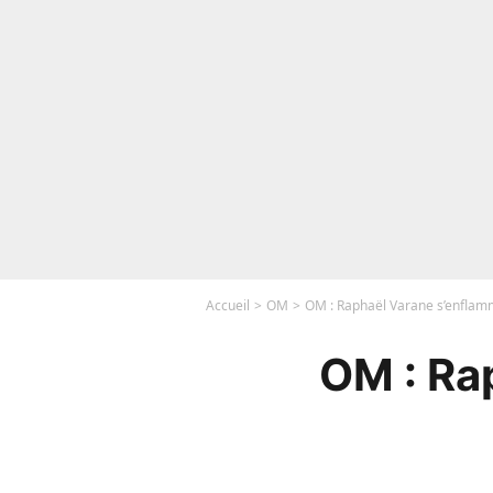
Accueil
OM
OM : Raphaël Varane s’enfla
OM : Ra