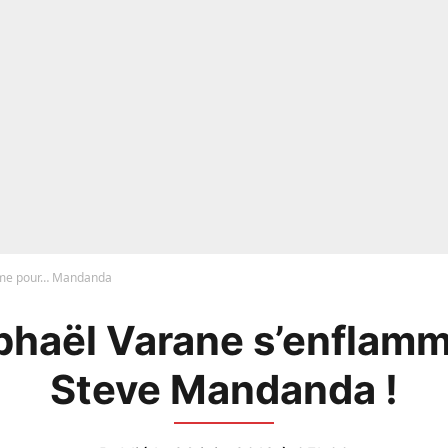
mme pour… Mandanda
phaël Varane s’enflam
Steve Mandanda !